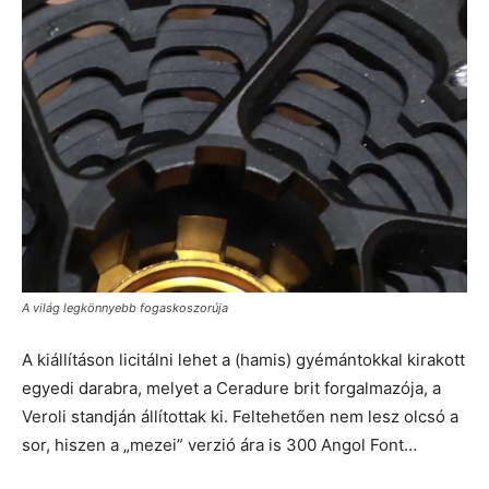
A világ legkönnyebb fogaskoszorúja
A kiállításon licitálni lehet a (hamis) gyémántokkal kirakott
egyedi darabra, melyet a Ceradure brit forgalmazója, a
Veroli standján állítottak ki. Feltehetően nem lesz olcsó a
sor, hiszen a „mezei” verzió ára is 300 Angol Font…