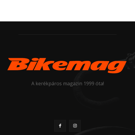
A kerékpáros magazin 1999 óta!