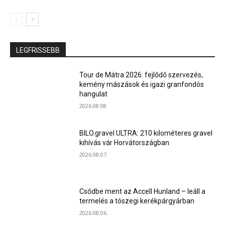
LEGFRISSEBB
Tour de Mátra 2026: fejlődő szervezés,
kemény mászások és igazi granfondós
hangulat
2026.08.08.
BILO.gravel ULTRA: 210 kilométeres gravel
kihívás vár Horvátországban
2026.08.07.
Csődbe ment az Accell Hunland – leáll a
termelés a tószegi kerékpárgyárban
2026.08.06.