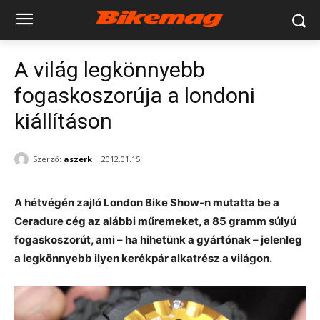
A világ legkönnyebb
fogaskoszorúja a londoni
kiállításon
Szerző:
aszerk
2012.01.15.
A hétvégén zajló London Bike Show-n mutatta be a
Ceradure cég az alábbi műremeket, a 85 gramm súlyú
fogaskoszorút, ami – ha hihetünk a gyártónak – jelenleg
a legkönnyebb ilyen kerékpár alkatrész a világon.