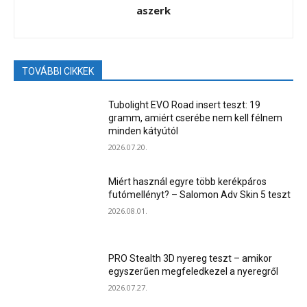
aszerk
TOVÁBBI CIKKEK
Tubolight EVO Road insert teszt: 19
gramm, amiért cserébe nem kell félnem
minden kátyútól
2026.07.20.
Miért használ egyre több kerékpáros
futómellényt? – Salomon Adv Skin 5 teszt
2026.08.01.
PRO Stealth 3D nyereg teszt – amikor
egyszerűen megfeledkezel a nyeregről
2026.07.27.