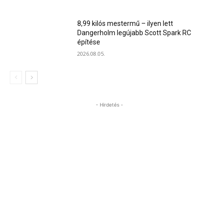
8,99 kilós mestermű – ilyen lett
Dangerholm legújabb Scott Spark RC
építése
2026.08.05.
- Hirdetés -