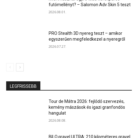
futómellényt? – Salomon Adv Skin 5 teszt
2026.08.01.
PRO Stealth 3D nyereg teszt – amikor
egyszerűen megfeledkezel a nyeregről
2026.07.27.
LEGFRISSEBB
Tour de Mátra 2026: fejlődő szervezés,
kemény mászások és igazi granfondós
hangulat
2026.08.08.
BILO.gravel ULTRA: 210 kilométeres gravel