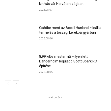
kihívás vár Horvátországban
2026.08.07.
Csődbe ment az Accell Hunland – leáll a
termelés a tószegi kerékpárgyárban
2026.08.06.
8,99 kilós mestermű – ilyen lett
Dangerholm legújabb Scott Spark RC
építése
2026.08.05.
- Hirdetés -