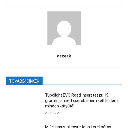
aszerk
TOVÁBBI CIKKEK
Tubolight EVO Road insert teszt: 19
gramm, amiért cserébe nem kell félnem
minden kátyútól
2026.07.20.
Miért használ egyre több kerékpáros