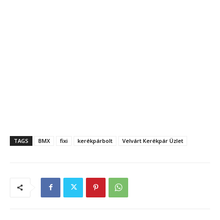
TAGS
BMX
fixi
kerékpárbolt
Velvárt Kerékpár Üzlet