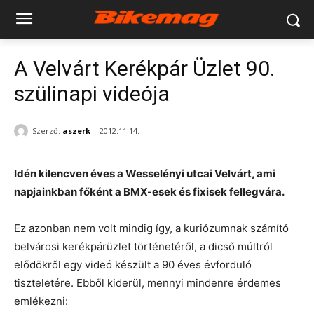
A Velvárt Kerékpár Üzlet 90.
szülinapi videója
Szerző:
aszerk
2012.11.14.
Idén kilencven éves a Wesselényi utcai Velvárt, ami
napjainkban főként a BMX-esek és fixisek fellegvára.
Ez azonban nem volt mindig így, a kuriózumnak számító
belvárosi kerékpárüzlet történetéről, a dicső múltról
elődökről egy videó készült a 90 éves évforduló
tiszteletére. Ebből kiderül, mennyi mindenre érdemes
emlékezni: