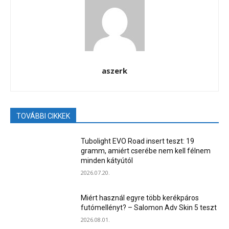
aszerk
TOVÁBBI CIKKEK
Tubolight EVO Road insert teszt: 19
gramm, amiért cserébe nem kell félnem
minden kátyútól
2026.07.20.
Miért használ egyre több kerékpáros
futómellényt? – Salomon Adv Skin 5 teszt
2026.08.01.