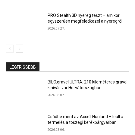
PRO Stealth 3D nyereg teszt – amikor
egyszerűen megfeledkezel a nyeregről
2026.07.27.
LEGFRISSEBB
BILO.gravel ULTRA: 210 kilométeres gravel
kihívás vár Horvátországban
2026.08.07.
Csődbe ment az Accell Hunland – leáll a
termelés a tószegi kerékpárgyárban
2026.08.06.