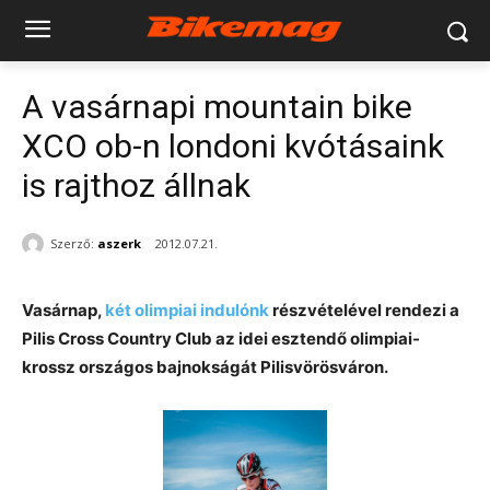
A vasárnapi mountain bike
XCO ob-n londoni kvótásaink
is rajthoz állnak
Szerző:
aszerk
2012.07.21.
Vasárnap,
két olimpiai indulónk
részvételével rendezi a
Pilis Cross Country Club az idei esztendő olimpiai-
krossz országos bajnokságát Pilisvörösváron.