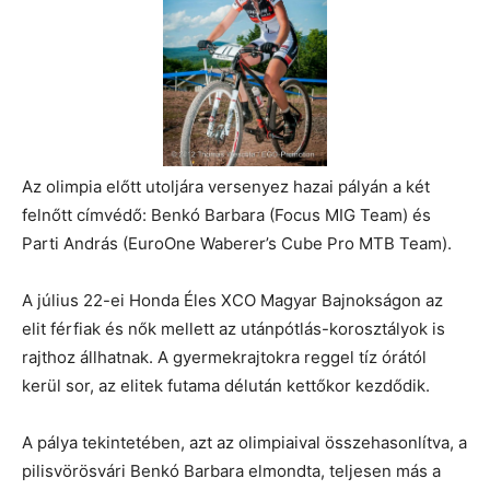
Az olimpia előtt utoljára versenyez hazai pályán a két
felnőtt címvédő: Benkó Barbara (Focus MIG Team) és
Parti András (EuroOne Waberer’s Cube Pro MTB Team).
A július 22-ei Honda Éles XCO Magyar Bajnokságon az
elit férfiak és nők mellett az utánpótlás-korosztályok is
rajthoz állhatnak. A gyermekrajtokra reggel tíz órától
kerül sor, az elitek futama délután kettőkor kezdődik.
A pálya tekintetében, azt az olimpiaival összehasonlítva, a
pilisvörösvári Benkó Barbara elmondta, teljesen más a