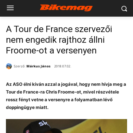
A Tour de France szervezői
nem engedik rajthoz állni
Froome-ot a versenyen
Szerző:
Márkus János
2018.07.02.
Az ASO élni kíván azzal a jogával, hogy nem hívja meg a
Tour de France-ra Chris Froome-ot, mivel részvétele
rossz fényt vetne a versenyre a folyamatban lévő
doppingügye miatt.