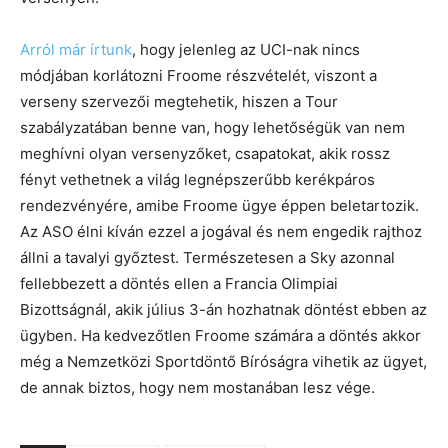
Arról már írtunk
, hogy jelenleg az UCI-nak nincs
módjában korlátozni Froome részvételét, viszont a
verseny szervezői megtehetik, hiszen a Tour
szabályzatában benne van, hogy lehetőségük van nem
meghívni olyan versenyzőket, csapatokat, akik rossz
fényt vethetnek a világ legnépszerűbb kerékpáros
rendezvényére, amibe Froome ügye éppen beletartozik.
Az ASO élni kíván ezzel a jogával és nem engedik rajthoz
állni a tavalyi győztest. Természetesen a Sky azonnal
fellebbezett a döntés ellen a Francia Olimpiai
Bizottságnál, akik július 3-án hozhatnak döntést ebben az
ügyben. Ha kedvezőtlen Froome számára a döntés akkor
még a Nemzetközi Sportdöntő Bíróságra vihetik az ügyet,
de annak biztos, hogy nem mostanában lesz vége.