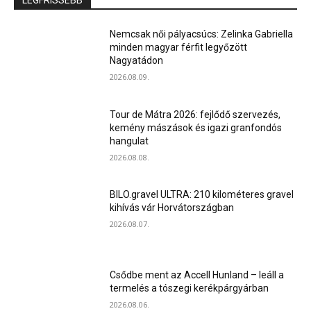
LEGFRISSEBB
Nemcsak női pályacsúcs: Zelinka Gabriella
minden magyar férfit legyőzött
Nagyatádon
2026.08.09.
Tour de Mátra 2026: fejlődő szervezés,
kemény mászások és igazi granfondós
hangulat
2026.08.08.
BILO.gravel ULTRA: 210 kilométeres gravel
kihívás vár Horvátországban
2026.08.07.
Csődbe ment az Accell Hunland – leáll a
termelés a tószegi kerékpárgyárban
2026.08.06.