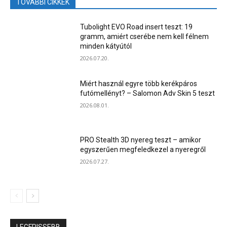
TOVÁBBI CIKKEK
Tubolight EVO Road insert teszt: 19
gramm, amiért cserébe nem kell félnem
minden kátyútól
2026.07.20.
Miért használ egyre több kerékpáros
futómellényt? – Salomon Adv Skin 5 teszt
2026.08.01.
PRO Stealth 3D nyereg teszt – amikor
egyszerűen megfeledkezel a nyeregről
2026.07.27.