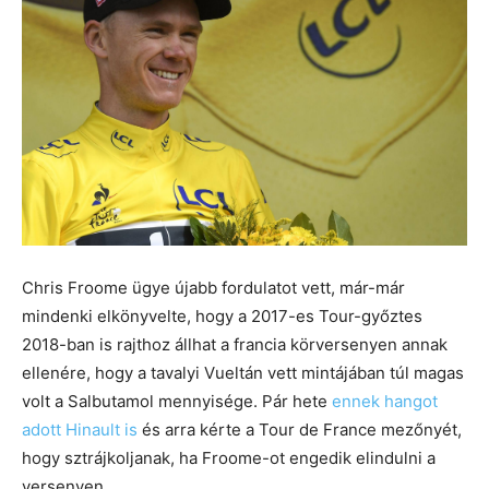
Chris Froome ügye újabb fordulatot vett, már-már
mindenki elkönyvelte, hogy a 2017-es Tour-győztes
2018-ban is rajthoz állhat a francia körversenyen annak
ellenére, hogy a tavalyi Vueltán vett mintájában túl magas
volt a Salbutamol mennyisége. Pár hete
ennek hangot
adott Hinault is
és arra kérte a Tour de France mezőnyét,
hogy sztrájkoljanak, ha Froome-ot engedik elindulni a
versenyen.