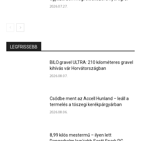
2026.07.27.
LEGFRISSEBB
BILO.gravel ULTRA: 210 kilométeres gravel
kihívás vár Horvátországban
2026.08.07.
Csődbe ment az Accell Hunland – leáll a
termelés a tószegi kerékpárgyárban
2026.08.06.
8,99 kilós mestermű – ilyen lett
Dangerholm legújabb Scott Spark RC