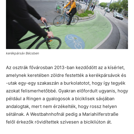
kerékpársáv Bécsben
Az osztrák fővárosban 2013-ban kezdődött az a kísérlet,
amelynek keretében zöldre festették a kerékpársávok és
-utak egy-egy szakaszán a burkolatotot, hogy így tegyék
azokat felismerhetőbbé. Gyakran előfordult ugyanis, hogy
például a Ringen a gyalogosok a biciklisek sávjában
andalogtak, mert nem érzékelték, hogy rossz helyen
sétálnak. A Westbahnhofnál pedig a Mariahilferstraße
felől érkezők rövidítettek szívesen a bicikliúton át.