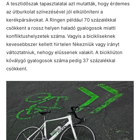
A tesztidőszak tapasztalatai azt mutatták, hogy érdemes
az útburkolat színezésével jól elkülöníteni a
kerékpársávokat. A Ringen például 70 százalékkal
csökkent a rossz helyen haladó gyalogosok miatti
konfliktushelyzetek száma. Vagyis a bicikliseknek
kevesebbszer kellett hirtelen fékezniük vagy irányt
változtatniuk, nehogy elüssenek valakit. A bicikliúton
kóválygó gyalogosok száma pedig 37 százalékkal
csökkent.