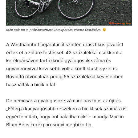
Idén már mi is próbálkoztunk kerékpársáv zöldre festésével
A Westbahnhof bejáratánál szintén drasztikus javulást
értek el a zöldre festéssel. 42 százalékkal csökkent a
kerékpársávon tartózkodó gyalogosok száma és
ugyanennyivel kevesebb volt a konfliktushelyzet is.
Rövidítő útvonalnak pedig 55 százalékkal kevesebben
használták a bicikliutat.
De nemcsak a gyalogosok számára hasznos az újítás.
„Főleg a kanyargósabb részeken a biciklisek számára is
egyértelműbb, hogy hol haladhatnak” – mondja Martin
Blum Bécs kerékpárosügyi megbízottja.