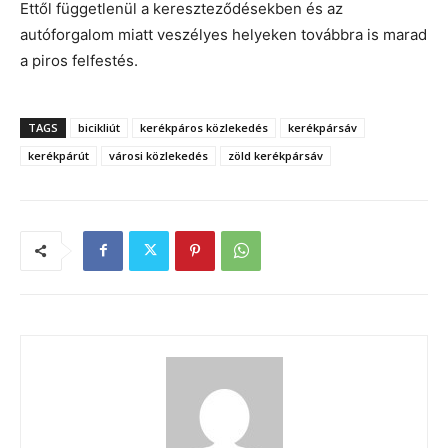
Ettől függetlenül a kereszteződésekben és az
autóforgalom miatt veszélyes helyeken továbbra is marad
a piros felfestés.
TAGS
bicikliút
kerékpáros közlekedés
kerékpársáv
kerékpárút
városi közlekedés
zöld kerékpársáv