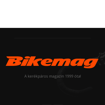
A kerékpáros magazin 1999 óta!