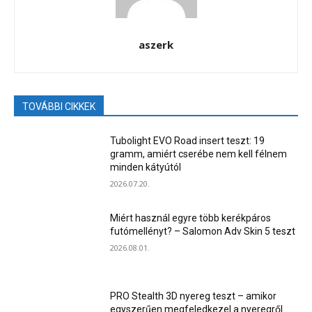
aszerk
TOVÁBBI CIKKEK
Tubolight EVO Road insert teszt: 19
gramm, amiért cserébe nem kell félnem
minden kátyútól
2026.07.20.
Miért használ egyre több kerékpáros
futómellényt? – Salomon Adv Skin 5 teszt
2026.08.01.
PRO Stealth 3D nyereg teszt – amikor
egyszerűen megfeledkezel a nyeregről