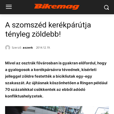
A szomszéd kerékpárútja
tényleg zöldebb!
Szerző:
aszerk
2014.12.19.
Mivel az osztrák fővárosban is gyakran előfordul, hogy
a gyalogosok a kerékpársávra tévednek, kísérleti
jelleggel zöldre festették a bicikliutak egy-egy
szakaszát. Az újításnak köszönhetően a Ringen például
70 százalékkal csökkentek az ebből adódó
konfliktushelyzetek.