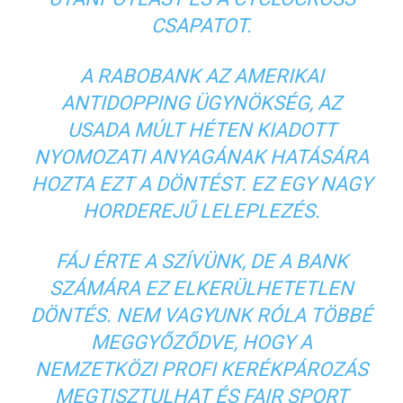
CSAPATOT.
A RABOBANK AZ AMERIKAI
ANTIDOPPING ÜGYNÖKSÉG, AZ
USADA MÚLT HÉTEN KIADOTT
NYOMOZATI ANYAGÁNAK HATÁSÁRA
HOZTA EZT A DÖNTÉST. EZ EGY NAGY
HORDEREJŰ LELEPLEZÉS.
FÁJ ÉRTE A SZÍVÜNK, DE A BANK
SZÁMÁRA EZ ELKERÜLHETETLEN
DÖNTÉS. NEM VAGYUNK RÓLA TÖBBÉ
MEGGYŐZŐDVE, HOGY A
NEMZETKÖZI PROFI KERÉKPÁROZÁS
MEGTISZTULHAT ÉS FAIR SPORT