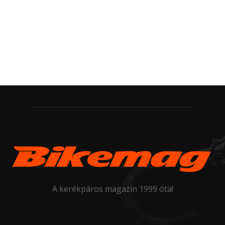
A kerékpáros magazin 1999 óta!