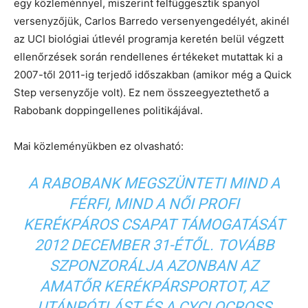
egy közleménnyel, miszerint felfüggesztik spanyol
versenyzőjük, Carlos Barredo versenyengedélyét, akinél
az UCI biológiai útlevél programja keretén belül végzett
ellenőrzések során rendellenes értékeket mutattak ki a
2007-től 2011-ig terjedő időszakban (amikor még a Quick
Step versenyzője volt). Ez nem összeegyeztethető a
Rabobank doppingellenes politikájával.
Mai közleményükben ez olvasható:
A RABOBANK MEGSZÜNTETI MIND A
FÉRFI, MIND A NŐI PROFI
KERÉKPÁROS CSAPAT TÁMOGATÁSÁT
2012 DECEMBER 31-ÉTŐL. TOVÁBB
SZPONZORÁLJA AZONBAN AZ
AMATŐR KERÉKPÁRSPORTOT, AZ
UTÁNPÓTLÁST ÉS A CYCLOCROSS