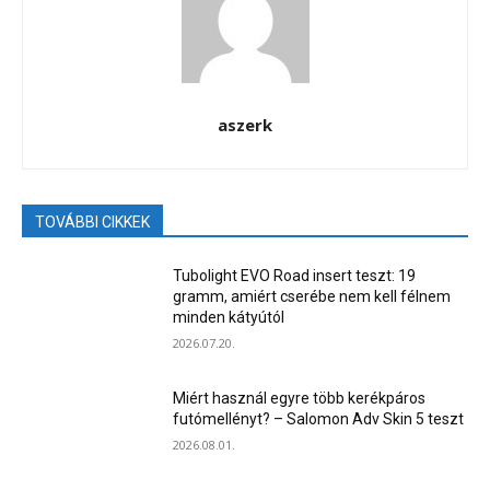
aszerk
TOVÁBBI CIKKEK
Tubolight EVO Road insert teszt: 19
gramm, amiért cserébe nem kell félnem
minden kátyútól
2026.07.20.
Miért használ egyre több kerékpáros
futómellényt? – Salomon Adv Skin 5 teszt
2026.08.01.