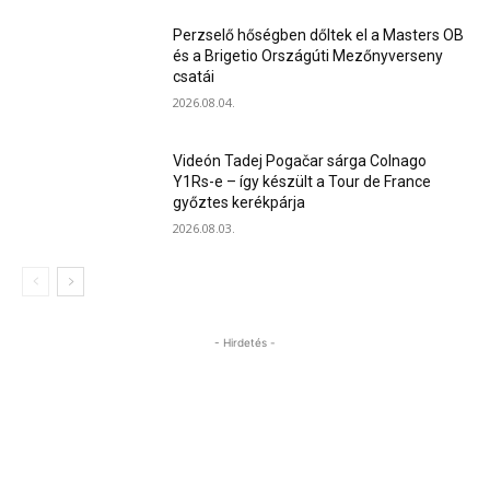
Perzselő hőségben dőltek el a Masters OB
és a Brigetio Országúti Mezőnyverseny
csatái
2026.08.04.
Videón Tadej Pogačar sárga Colnago
Y1Rs-e – így készült a Tour de France
győztes kerékpárja
2026.08.03.
- Hirdetés -