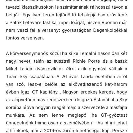
tavaszi klasszikusokon is számítanának rá hosszú távon a
belgák. Egy ilyen téren fejlődő Kittel alapjaiban erősítené
a Patrik Lefevere taktikai repertoárját, hiszen Boonen már
nem veszi fel a versenyt gyorsaságban Degenkolbékkal
fontos versenyen.
A körversenymenők közül ha ki kell emelni hasonlóan két
nagy nevet, talán az ausztrál Richie Porte és a baszk
Mikel Landa kívánkozik az élre, akik egymást váltják a
Team Sky csapatában. A 26 éves Landa esetében arról
van szó, lesz-e belőle az elkövetkezendő két-három
évben igazi GT-kapitány… Nagyon érdekes kérdés, hogy
az alapvetően más rendszerben dolgozó Astanából a Sky
soraiba lépve hogyan reagál majd a szervezete a másfajta
munkára. Az sem lenne meglepő, ha GT-győztest
ünnepelnénk hamarosan a személyében – ha hinni lehet
a híreknek, már a 2016-os Girón lehetőséget kap. Persze