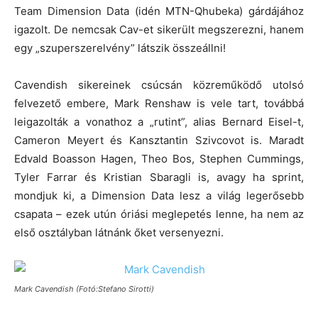
Team Dimension Data (idén MTN-Qhubeka) gárdájához
igazolt. De nemcsak Cav-et sikerült megszerezni, hanem
egy „szuperszerelvény” látszik összeállni!
Cavendish sikereinek csúcsán közreműködő utolsó
felvezető embere, Mark Renshaw is vele tart, továbbá
leigazolták a vonathoz a „rutint”, alias Bernard Eisel-t,
Cameron Meyert és Kansztantin Szivcovot is. Maradt
Edvald Boasson Hagen, Theo Bos, Stephen Cummings,
Tyler Farrar és Kristian Sbaragli is, avagy ha sprint,
mondjuk ki, a Dimension Data lesz a világ legerősebb
csapata – ezek utún óriási meglepetés lenne, ha nem az
első osztályban látnánk őket versenyezni.
Mark Cavendish (Fotó:Stefano Sirotti)