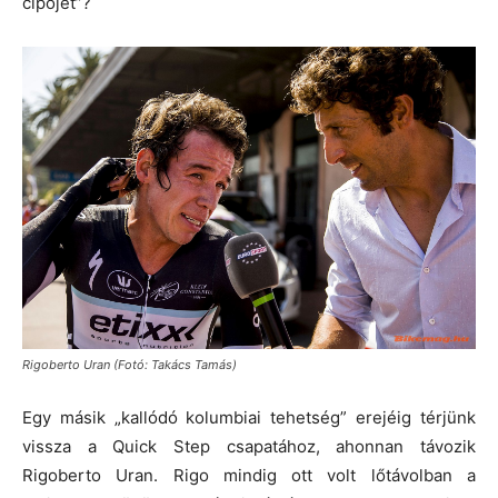
cipőjét”?
Rigoberto Uran (Fotó: Takács Tamás)
Egy másik „kallódó kolumbiai tehetség” erejéig térjünk
vissza a Quick Step csapatához, ahonnan távozik
Rigoberto Uran. Rigo mindig ott volt lőtávolban a