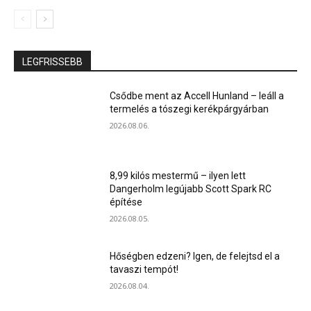
LEGFRISSEBB
Csődbe ment az Accell Hunland – leáll a
termelés a tószegi kerékpárgyárban
2026.08.06.
8,99 kilós mestermű – ilyen lett
Dangerholm legújabb Scott Spark RC
építése
2026.08.05.
Hőségben edzeni? Igen, de felejtsd el a
tavaszi tempót!
2026.08.04.