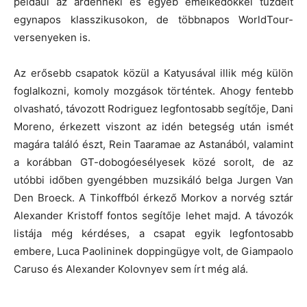
például az ardenneki és egyéb emelkedőkkel tűzdelt
egynapos klasszikusokon, de többnapos WorldTour-
versenyeken is.
Az erősebb csapatok közül a Katyusával illik még külön
foglalkozni, komoly mozgások történtek. Ahogy fentebb
olvasható, távozott Rodriguez legfontosabb segítője, Dani
Moreno, érkezett viszont az idén betegség után ismét
magára találó észt, Rein Taaramae az Astanából, valamint
a korábban GT-dobogóesélyesek közé sorolt, de az
utóbbi időben gyengébben muzsikáló belga Jurgen Van
Den Broeck. A Tinkoffból érkező Morkov a norvég sztár
Alexander Kristoff fontos segítője lehet majd. A távozók
listája még kérdéses, a csapat egyik legfontosabb
embere, Luca Paolininek doppingügye volt, de Giampaolo
Caruso és Alexander Kolovnyev sem írt még alá.