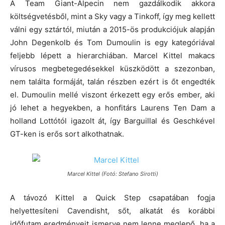
A Team Giant-Alpecin nem gazdálkodik akkora
költségvetésből, mint a Sky vagy a Tinkoff, így meg kellett
válni egy sztártól, miután a 2015-ös produkciójuk alapján
John Degenkolb és Tom Dumoulin is egy kategóriával
feljebb lépett a hierarchiában. Marcel Kittel makacs
vírusos megbetegedésekkel küszködött a szezonban,
nem találta formáját, talán részben ezért is őt engedték
el. Dumoulin mellé viszont érkezett egy erős ember, aki
jó lehet a hegyekben, a honfitárs Laurens Ten Dam a
holland Lottótól igazolt át, így Barguillal és Geschkével
GT-ken is erős sort alkothatnak.
Marcel Kittel (Fotó: Stefano Sirotti)
A távozó Kittel a Quick Step csapatában fogja
helyettesíteni Cavendisht, sőt, alkatát és korábbi
időfutam eredményeit ismerve nem lenne meglepő, ha a