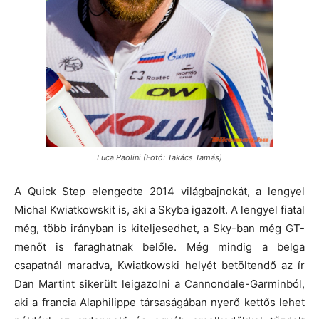
Luca Paolini (Fotó: Takács Tamás)
A Quick Step elengedte 2014 világbajnokát, a lengyel
Michal Kwiatkowskit is, aki a Skyba igazolt. A lengyel fiatal
még, több irányban is kiteljesedhet, a Sky-ban még GT-
menőt is faraghatnak belőle. Még mindig a belga
csapatnál maradva, Kwiatkowski helyét betöltendő az ír
Dan Martint sikerült leigazolni a Cannondale-Garminból,
aki a francia Alaphilippe társaságában nyerő kettős lehet