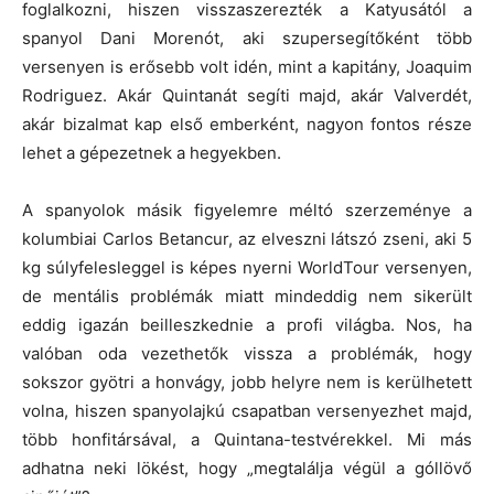
foglalkozni, hiszen visszaszerezték a Katyusától a
spanyol Dani Morenót, aki szupersegítőként több
versenyen is erősebb volt idén, mint a kapitány, Joaquim
Rodriguez. Akár Quintanát segíti majd, akár Valverdét,
akár bizalmat kap első emberként, nagyon fontos része
lehet a gépezetnek a hegyekben.
A spanyolok másik figyelemre méltó szerzeménye a
kolumbiai Carlos Betancur, az elveszni látszó zseni, aki 5
kg súlyfelesleggel is képes nyerni WorldTour versenyen,
de mentális problémák miatt mindeddig nem sikerült
eddig igazán beilleszkednie a profi világba. Nos, ha
valóban oda vezethetők vissza a problémák, hogy
sokszor gyötri a honvágy, jobb helyre nem is kerülhetett
volna, hiszen spanyolajkú csapatban versenyezhet majd,
több honfitársával, a Quintana-testvérekkel. Mi más
adhatna neki lökést, hogy „megtalálja végül a góllövő