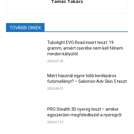
Tamás Takács
TOVÁBBI CIKKEK
Tubolight EVO Road insert teszt: 19
gramm, amiért cserébe nem kell félnem
minden kátyútól
2026.07.20.
Miért használ egyre több kerékpáros
futómellényt? – Salomon Adv Skin 5 teszt
2026.08.01.
PRO Stealth 3D nyereg teszt – amikor
egyszerűen megfeledkezel a nyeregről
2026.07.27.