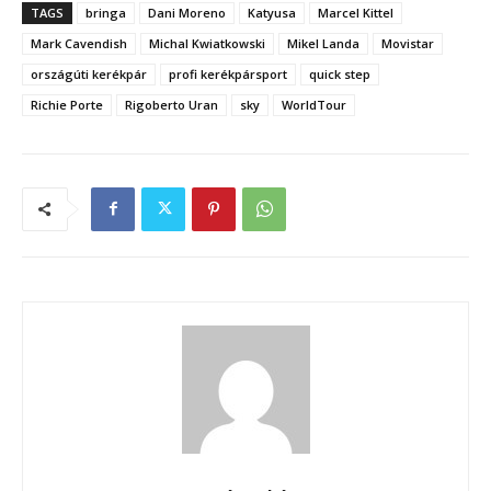
TAGS
bringa
Dani Moreno
Katyusa
Marcel Kittel
Mark Cavendish
Michal Kwiatkowski
Mikel Landa
Movistar
országúti kerékpár
profi kerékpársport
quick step
Richie Porte
Rigoberto Uran
sky
WorldTour