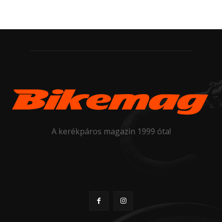
A kerékpáros magazin 1999 óta!