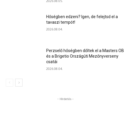
2026.08.05.
Hőségben edzeni? Igen, de felejtsd el a
tavaszi tempót!
2026.08.04.
Perzselő hőségben dőltek el a Masters OB
és a Brigetio Országúti Mezőnyverseny
csatái
2026.08.04.
- Hirdetés -