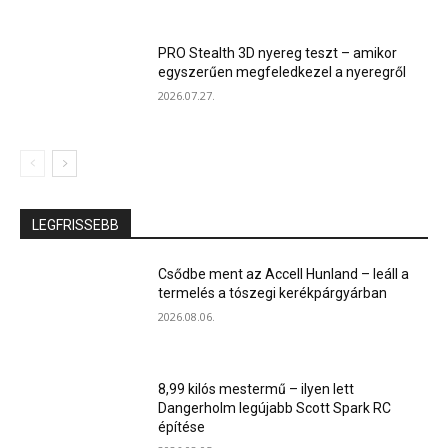
PRO Stealth 3D nyereg teszt – amikor
egyszerűen megfeledkezel a nyeregről
2026.07.27.
LEGFRISSEBB
Csődbe ment az Accell Hunland – leáll a
termelés a tószegi kerékpárgyárban
2026.08.06.
8,99 kilós mestermű – ilyen lett
Dangerholm legújabb Scott Spark RC
építése