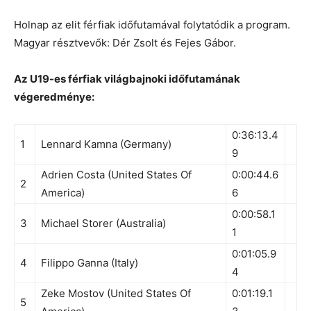
Holnap az elit férfiak időfutamával folytatódik a program.
Magyar résztvevők: Dér Zsolt és Fejes Gábor.
Az U19-es férfiak világbajnoki időfutamának
végeredménye:
0:36:13.4
1
Lennard Kamna (Germany)
9
Adrien Costa (United States Of
0:00:44.6
2
America)
6
0:00:58.1
3
Michael Storer (Australia)
1
0:01:05.9
4
Filippo Ganna (Italy)
4
Zeke Mostov (United States Of
0:01:19.1
5