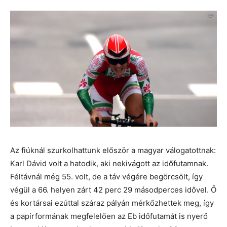
Az fiúknál szurkolhattunk először a magyar válogatottnak:
Karl Dávid volt a hatodik, aki nekivágott az időfutamnak.
Féltávnál még 55. volt, de a táv végére begörcsölt, így
végül a 66. helyen zárt 42 perc 29 másodperces idővel. Ő
és kortársai ezúttal száraz pályán mérkőzhettek meg, így
a papírformának megfelelően az Eb időfutamát is nyerő