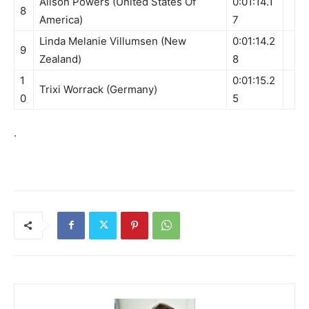
Alison Powers (United States Of
0:01:14.1
8
America)
7
Linda Melanie Villumsen (New
0:01:14.2
9
Zealand)
8
1
0:01:15.2
Trixi Worrack (Germany)
0
5
.