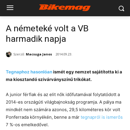
A németeké volt a VB
harmadik napja
Szerző:
Macsuga Janos
2014.09.23.
Tegnaphoz hasonlóan
ismét egy nemzet sajátította ki a
ma kiosztandó szivárványszínű trikókat.
A junior férfiak és az elit nők időfutamával folytatódott a
2014-es országúti világbajnokság programja. A pálya ma
mindkét nem számára azonos, 29,5 kilométeres kör volt
Ponferrada környékén, benne a már
tegnapról is ismerős
7 %-os emelkedővel.