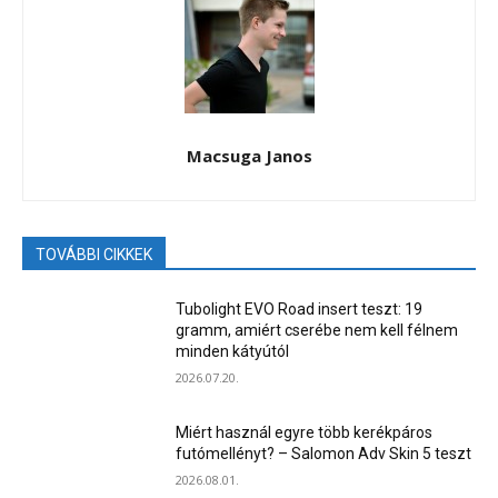
Macsuga Janos
TOVÁBBI CIKKEK
Tubolight EVO Road insert teszt: 19
gramm, amiért cserébe nem kell félnem
minden kátyútól
2026.07.20.
Miért használ egyre több kerékpáros
futómellényt? – Salomon Adv Skin 5 teszt
2026.08.01.