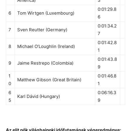
America)
3
0:01:29.8
6
Tom Wirtgen (Luxembourg)
6
0:01:34.2
7
Sven Reutter (Germany)
7
0:01:42.8
8
Michael O’Loughlin (Ireland)
1
0:01:43.8
9
Jaime Restrepo (Colombia)
9
1
0:01:46.8
Matthew Gibson (Great Britain)
0
1
6
0:06:16.3
Karl Dávid (Hungary)
5
9
Az elit nők világbajnoki időfutamának végeredménye: