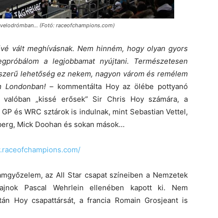
a velodrómban… (Fotó: raceofchampions.com)
tővé vált meghívásnak. Nem hinném, hogy olyan gyors
megpróbálom a legjobbamat nyújtani. Természetesen
gyszerű lehetőség ez nekem, nagyon várom és remélem
m Londonban!
– kommentálta Hoy az ölébe pottyanó
n valóban „kissé erősek” Sir Chris Hoy számára, a
GP és WRC sztárok is indulnak, mint Sebastian Vettel,
lberg, Mick Doohan és sokan mások…
w.raceofchampions.com/
amgyőzelem, az All Star csapat színeiben a Nemzetek
ajnok Pascal Wehrlein ellenében kapott ki. Nem
án Hoy csapattársát, a francia Romain Grosjeant is