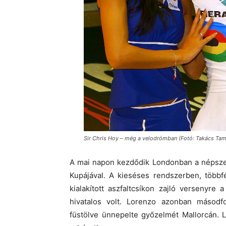
Sir Chris Hoy – még a velodrómban (Fotó: Takács Ta
A mai napon kezdődik Londonban a népsze
Kupájával. A kieséses rendszerben, többf
kialakított aszfaltcsíkon zajló versenyr
hivatalos volt. Lorenzo azonban másodf
füstölve ünnepelte győzelmét Mallorcán. 