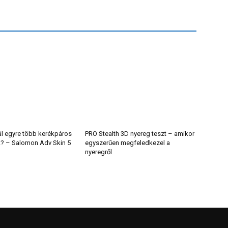
ál egyre több kerékpáros
PRO Stealth 3D nyereg teszt – amikor
t? – Salomon Adv Skin 5
egyszerűen megfeledkezel a
nyeregről