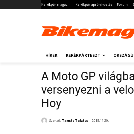
Kerékpár magazin
Kerékpár apróhirdetés
Fórum
HÍREK
KERÉKPÁRTESZT
ORSZÁGÚ
A Moto GP világba
versenyezni a velo
Hoy
Szerző:
Tamás Takács
2015.11.20.