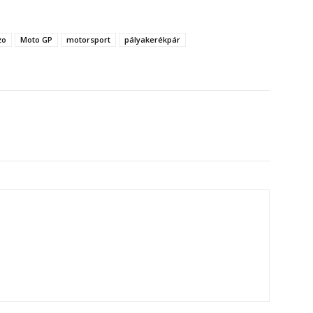
zo
Moto GP
motorsport
pályakerékpár