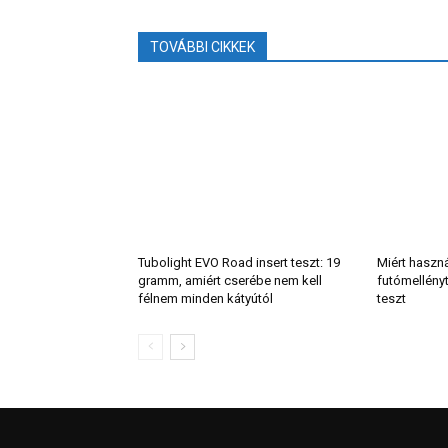
TOVÁBBI CIKKEK
Tubolight EVO Road insert teszt: 19
Miért haszn
gramm, amiért cserébe nem kell
futómellény
félnem minden kátyútól
teszt