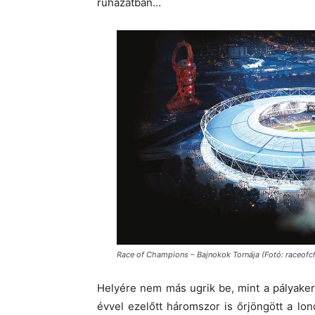
ruházatban…
Race of Champions – Bajnokok Tornája (Fotó: raceo
Helyére nem más ugrik be, mint a pályaker
évvel ezelőtt háromszor is őrjöngött a lo