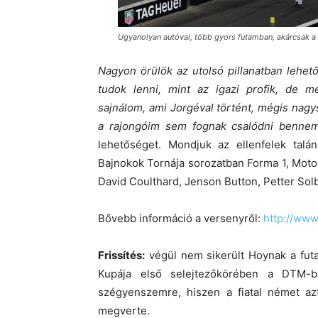
Ugyanolyan autóval, több gyors futamban, akárcsak 
Nagyon örülök az utolsó pillanatban lehe
tudok lenni, mint az igazi profik, de 
sajnálom, ami Jorgéval történt, mégis na
a rajongóim sem fognak csalódni benne
lehetőséget. Mondjuk az ellenfelek talá
Bajnokok Tornája sorozatban Forma 1, Moto 
David Coulthard, Jenson Button, Petter So
Bővebb információ a versenyről:
http://ww
Frissítés:
végül nem sikerült Hoynak a fut
Kupája első selejtezőkörében a DTM-b
szégyenszemre, hiszen a fiatal német azt
megverte.