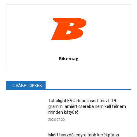
Bikemag
TOVÁBBI CIKKEK
Tubolight EVO Road insert teszt: 19
gramm, amiért cserébe nem kell félnem
minden kátyútól
2026.07.20.
Miért használ egyre több kerékpáros