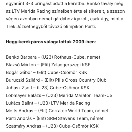
egyaránt 3-3 bringást adott a keretbe. Benkó tavaly még
az LTV Merida Racing színeiben érte el sikereit, a szezon
végén azonban német gárdához igazolt, csak úgy, mint a
Trek Józsefhegyből távozó olimpikon Parti.
Hegyikerékpáros válogatottak 2009-ben:
Benkó Barbara – (U23) Rothaus-Cube, német
Blazsó Márton – (Elit) Zalaegerszegi KSE
Bogár Gábor – (Elit) Cube-Csömör KSK
Buruczki Szilárd – (Elit) Pilis Cross Country Club
Juhász Zsolt – (U23) Cube-Csömör KSK
Lobmayer Balázs – (U23) Merida Maraton Team-CST
Lukács Bálint – (U23) LTV Merida Racing
Melts András – (Elit) Corratec World Team, német
Parti András – (Elit) SRM Stevens Team, német
Szatmáry András – (U23) Cube-Csömör KSK