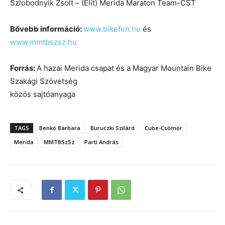
Szlobodnyik Zsolt – (Elit) Merida Maraton Team-CST
Bővebb információ:
www.bikefun.hu
és
www.mmtbszsz.hu
Forrás:
A hazai Merida csapat és a Magyar Mountain Bike
Szakági Szövetség
közös sajtóanyaga
TAGS
Benkó Barbara
Buruczki Szilárd
Cube-Csömör
Merida
MMTBSzSz
Parti András