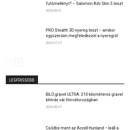
futómellényt? – Salomon Adv Skin 5 teszt
2026.08.01.
PRO Stealth 3D nyereg teszt – amikor
egyszerűen megfeledkezel a nyeregről
2026.07.27.
LEGFRISSEBB
BILO.gravel ULTRA: 210 kilométeres gravel
kihívás vár Horvátországban
2026.08.07.
Csődbe ment az Accell Hunland – leáll a