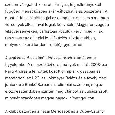
szezon válogatott keretét, bár igaz, teljesítményektől
függően menet közben akár változhat is az összetétel. A
most 11 fős alakulat tagjai az olimpiai krossz és a maraton
versenyek alkalmával fogják képviselni Magyarországot a
világversenyeken, várhatóan közülük kerül majd ki, aki
részt vesz az olimpiai kvalifikációs küzdelmekben,
melynek sikere londoni repülőjegyet érhet.
A szakvezető az elmúlt időszak produktumát vette
figyelembe. A nemzetközi eredmények mellett 2008-ban
Parti András a felnőttek között olimpiai krosszban és
maratonon, az U23-as Lobmayer Balázs és a tavaly még
juniorkorú Benkó Barbara az olimpiai számban, míg az
előző esztendőben szintén még utánpótlás Juhász Zsolt
mindkét szakágban magyar bajnoki címet gyűjtött.
A klubok szintjén a hazai Meridások és a Cube-Csömör