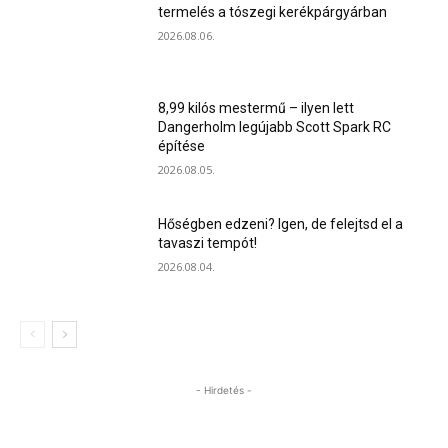
termelés a tószegi kerékpárgyárban
2026.08.06.
8,99 kilós mestermű – ilyen lett
Dangerholm legújabb Scott Spark RC
építése
2026.08.05.
Hőségben edzeni? Igen, de felejtsd el a
tavaszi tempót!
2026.08.04.
- Hirdetés -