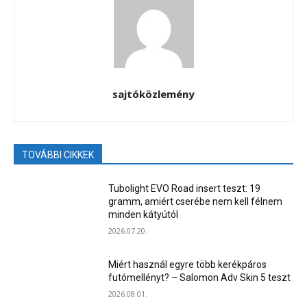
sajtóközlemény
TOVÁBBI CIKKEK
Tubolight EVO Road insert teszt: 19
gramm, amiért cserébe nem kell félnem
minden kátyútól
2026.07.20.
Miért használ egyre több kerékpáros
futómellényt? – Salomon Adv Skin 5 teszt
2026.08.01.