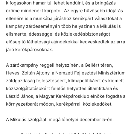
kifogásokon hamar túl lehet lendülni, és a bringázás
öröme mindenért kárpótol. Az egyre hűvösebb időjárás
ellenére is a munkába járáshoz kerékpárt választókat a
kampány záróeseményén több helyszínen a Mikulás is
elismerte, édességgel és közlekedésbiztonságot
elősegítő láthatósági ajándékokkal kedveskedtek az arra
járó kerékpárosoknak.
A zárókampány reggeli helyszínén, a Gellért téren,
Hevesi Zoltán Ajtony, a Nemzeti Fejlesztési Minisztérium
zöldgazdaság fejlesztéséért, klímapolitikáért és kiemelt
közszolgáltatásokért felelős helyettes államtitkára és
László János, a Magyar Kerékpárosklub elnöke fogadta a
környezetbarát módon, kerékpárral közlekedőket.
A Mikulás szolgálati megállóhelyei december 5-én: