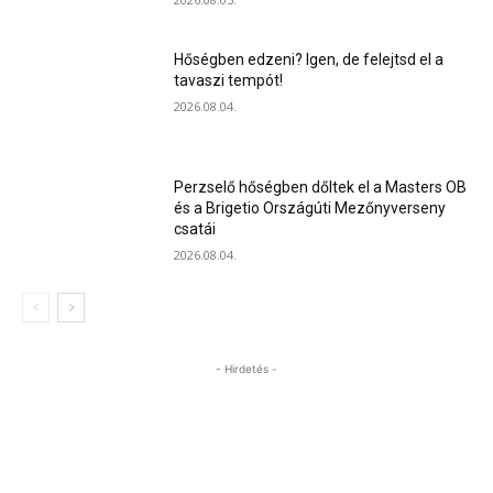
Hőségben edzeni? Igen, de felejtsd el a
tavaszi tempót!
2026.08.04.
Perzselő hőségben dőltek el a Masters OB
és a Brigetio Országúti Mezőnyverseny
csatái
2026.08.04.
- Hirdetés -