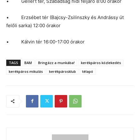
• Gellért tér, Szabadság hídi feljáró 8:00 órakor
• Erzsébet tér (Bajcsy-Zsilinszky és Andrássy út
felőli sarka) 12:00 órakor
• Kálvin tér 16:00-17:00 órakor
TAGS
BAM
Bringázz a munkába!
kerékpáros közlekedés
kerékpáros mikulás
kerékpárosklub
télapó