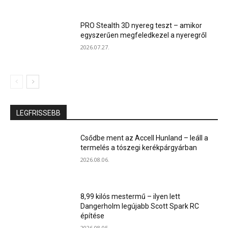
PRO Stealth 3D nyereg teszt – amikor
egyszerűen megfeledkezel a nyeregről
2026.07.27.
LEGFRISSEBB
Csődbe ment az Accell Hunland – leáll a
termelés a tószegi kerékpárgyárban
2026.08.06.
8,99 kilós mestermű – ilyen lett
Dangerholm legújabb Scott Spark RC
építése
2026.08.05.