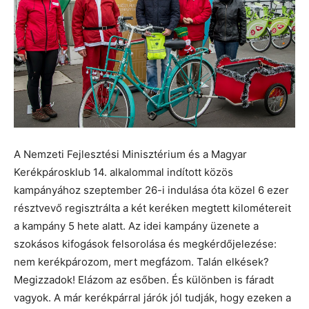
A Nemzeti Fejlesztési Minisztérium és a Magyar
Kerékpárosklub 14. alkalommal indított közös
kampányához szeptember 26-i indulása óta közel 6 ezer
résztvevő regisztrálta a két keréken megtett kilométereit
a kampány 5 hete alatt. Az idei kampány üzenete a
szokásos kifogások felsorolása és megkérdőjelezése:
nem kerékpározom, mert megfázom. Talán elkések?
Megizzadok! Elázom az esőben. És különben is fáradt
vagyok. A már kerékpárral járók jól tudják, hogy ezeken a