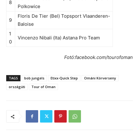
8
Polkowice
Floris De Tier (Bel) Topsport Vlaanderen-
9
Baloise
1
Vincenzo Nibali (Ita) Astana Pro Team
0
Fotó:facebook.com/tourofoman
TAGS
bob jungels
Etixx-Quick Step
Ománi Körverseny
országúti
Tour of Oman