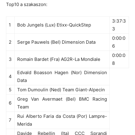
Top10 a szakaszon:
3:37:3
1
Bob Jungels (Lux) Etixx-QuickStep
3
0:00:0
2
Serge Pauwels (Bel) Dimension Data
6
0:00:0
3
Romain Bardet (Fra) AG2R-La Mondiale
8
Edvald Boasson Hagen (Nor) Dimension
4
Data
5
Tom Dumoulin (Ned) Team Giant-Alpecin
Greg Van Avermaet (Bel) BMC Racing
6
Team
Rui Alberto Faria da Costa (Por) Lampre-
7
Merida
Davide Rebellin (Ita) CCC Sprandi