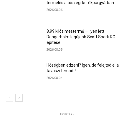
termelés a tószegi kerékpárgyárban
2026.08.06.
8,99 kilós mestermű – ilyen lett
Dangerholm legújabb Scott Spark RC
építése
2026.08.05.
Hőségben edzeni? Igen, de felejtsd el a
tavaszi tempót!
2026.08.04.
- Hirdetés -