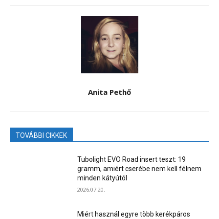
Anita Pethő
TOVÁBBI CIKKEK
Tubolight EVO Road insert teszt: 19
gramm, amiért cserébe nem kell félnem
minden kátyútól
2026.07.20.
Miért használ egyre több kerékpáros