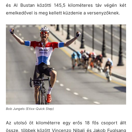
és Al Bustan közötti 145,5 kilométeres táv végén két
emelkedővel is meg kellett küzdenie a versenyzőknek.
Bob Jungels (Etixx-Quick Step)
Az utolsó öt kilométerre egy erős 18 fős csoport állt
össze, többek között Vincenzo Nibali és Jakob Fuglsang