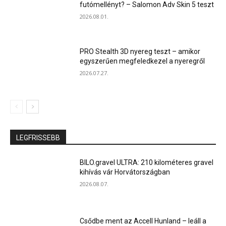
futómellényt? – Salomon Adv Skin 5 teszt
2026.08.01.
PRO Stealth 3D nyereg teszt – amikor
egyszerűen megfeledkezel a nyeregről
2026.07.27.
LEGFRISSEBB
BILO.gravel ULTRA: 210 kilométeres gravel
kihívás vár Horvátországban
2026.08.07.
Csődbe ment az Accell Hunland – leáll a