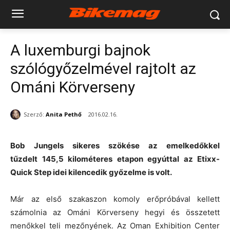
A luxemburgi bajnok
szólógyőzelmével rajtolt az
Ománi Körverseny
Szerző:
Anita Pethő
2016.02.16.
Bob Jungels sikeres szökése az emelkedőkkel
tűzdelt 145,5 kilométeres etapon egyúttal az Etixx-
Quick Step idei kilencedik győzelme is volt.
Már az első szakaszon komoly erőpróbával kellett
számolnia az Ománi Körverseny hegyi és összetett
menőkkel teli mezőnyének. Az Oman Exhibition Center