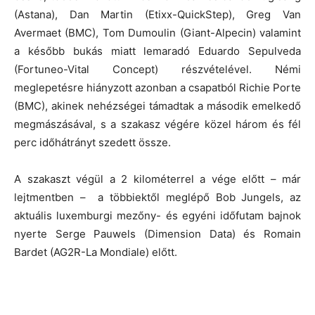
(Astana), Dan Martin (Etixx-QuickStep), Greg Van
Avermaet (BMC), Tom Dumoulin (Giant-Alpecin) valamint
a később bukás miatt lemaradó Eduardo Sepulveda
(Fortuneo-Vital Concept) részvételével. Némi
meglepetésre hiányzott azonban a csapatból Richie Porte
(BMC), akinek nehézségei támadtak a második emelkedő
megmászásával, s a szakasz végére közel három és fél
perc időhátrányt szedett össze.
A szakaszt végül a 2 kilométerrel a vége előtt – már
lejtmentben – a többiektől meglépő Bob Jungels, az
aktuális luxemburgi mezőny- és egyéni időfutam bajnok
nyerte Serge Pauwels (Dimension Data) és Romain
Bardet (AG2R-La Mondiale) előtt.