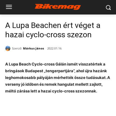
A Lupa Beachen ért véget a
hazai cyclo-cross szezon
Szerző:
Márkus János
2022.01.16.
A Lupa Beach Cyclo-cross Gálán ismét visszatértek a
bringások Budapest „tengerpartjára”, ahol újra hazánk
leghomokosabb pályáján mérhették össze tudásukat. A
verseny jó időben és remek hangulat mellett zajlott,
méltó zárása lett a hazai cyclo-cross szezonnak.