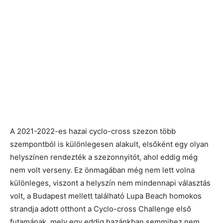
A 2021-2022-es hazai cyclo-cross szezon több
szempontból is különlegesen alakult, elsőként egy olyan
helyszínen rendezték a szezonnyitót, ahol eddig még
nem volt verseny. Ez önmagában még nem lett volna
különleges, viszont a helyszín nem mindennapi választás
volt, a Budapest mellett található Lupa Beach homokos
strandja adott otthont a Cyclo-cross Challenge első
futamának, mely egy eddig hazánkban semmihez nem