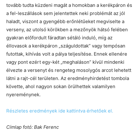
tovább tudta küzdeni magát a homokban a kerékpáron és
a fel-leszállások sem jelentettek neki problémát az jól
haladt, viszont a gyengébb erőnlétűeket megviselte a
verseny, az utolsó körökben a mezőnyök hátsó felében
gyakran előfordult fáradtan sétáló induló, míg az
éllovasok a kerékpáron „száguldottak” vagy tempósan
futottak, kihívás volt a pálya teljesítése. Ennek ellenére
vagy pont ezért egy-két „meghaláson” kívül mindenki
élvezte a versenyt és rengeteg mosolygós arcot lehetett
látni a rajt-cél területen. Az eredményhirdetést tombola
követte, ahol nagyon sokan örülhettek valamilyen
nyereménynek.
Részletes eredmények ide kattintva érhetőek el.
Címlap fotó: Bak Ferenc