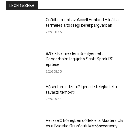
LEGFRISSEBB
Csődbe ment az Accell Hunland – leáll a
termelés a tószegi kerékpárgyárban
2026.08.06.
8,99 kilós mestermű – ilyen lett
Dangerholm legújabb Scott Spark RC
építése
2026.08.05.
Hőségben edzeni? Igen, de felejtsd el a
tavaszi tempót!
2026.08.04.
Perzselő hőségben dőltek el a Masters OB
és a Brigetio Országúti Mezőnyverseny