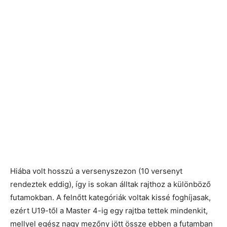
Hiába volt hosszú a versenyszezon (10 versenyt
rendeztek eddig), így is sokan álltak rajthoz a különböző
futamokban. A felnőtt kategóriák voltak kissé foghíjasak,
ezért U19-től a Master 4-ig egy rajtba tettek mindenkit,
mellyel egész nagy mezőny jött össze ebben a futamban