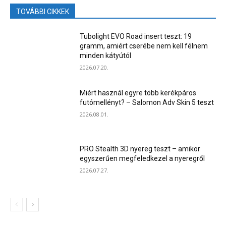
TOVÁBBI CIKKEK
Tubolight EVO Road insert teszt: 19
gramm, amiért cserébe nem kell félnem
minden kátyútól
2026.07.20.
Miért használ egyre több kerékpáros
futómellényt? – Salomon Adv Skin 5 teszt
2026.08.01.
PRO Stealth 3D nyereg teszt – amikor
egyszerűen megfeledkezel a nyeregről
2026.07.27.