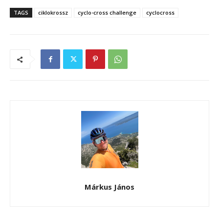
TAGS
ciklokrossz
cyclo-cross challenge
cyclocross
Márkus János