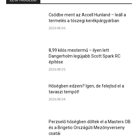
Csődbe ment az Accell Hunland – leáll a
termelés a tószegi kerékpárgyárban
2026.08.06.
8,99 kilós mestermű – ilyen lett
Dangerholm legújabb Scott Spark RC
építése
2026.08.05.
Hőségben edzeni? Igen, de felejtsd el a
tavaszi tempót!
2026.08.04.
Perzselő hőségben dőltek el a Masters OB
és a Brigetio Országúti Mezőnyverseny
csatái