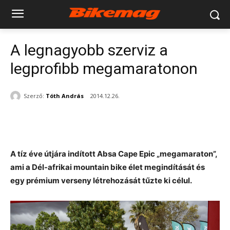
A legnagyobb szerviz a
legprofibb megamaratonon
Szerző:
Tóth András
2014.12.26.
A tíz éve útjára indított Absa Cape Epic „megamaraton”,
ami a Dél-afrikai mountain bike élet megindítását és
egy prémium verseny létrehozását tűzte ki célul.