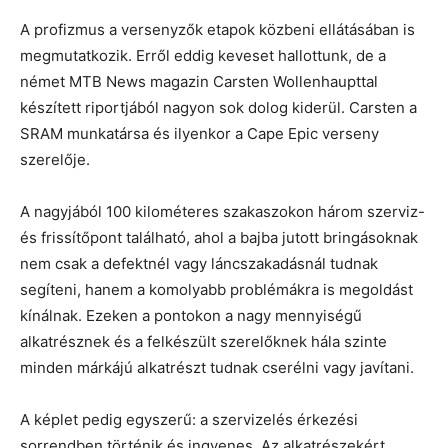
A profizmus a versenyzők etapok közbeni ellátásában is
megmutatkozik. Erről eddig keveset hallottunk, de a
német MTB News magazin Carsten Wollenhaupttal
készített riportjából nagyon sok dolog kiderül. Carsten a
SRAM munkatársa és ilyenkor a Cape Epic verseny
szerelője.
A nagyjából 100 kilométeres szakaszokon három szerviz-
és frissítőpont található, ahol a bajba jutott bringásoknak
nem csak a defektnél vagy láncszakadásnál tudnak
segíteni, hanem a komolyabb problémákra is megoldást
kínálnak. Ezeken a pontokon a nagy mennyiségű
alkatrésznek és a felkészült szerelőknek hála szinte
minden márkájú alkatrészt tudnak cserélni vagy javítani.
A képlet pedig egyszerű: a szervizelés érkezési
sorrendben történik és ingyenes. Az alkatrészekért