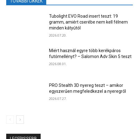
TOVÁBBI CIKKEK
Tubolight EVO Road insert teszt: 19
gramm, amiért cserébe nem kell félnem
minden kátyútól
2026.07.20.
Miért használ egyre több kerékpáros
futómellényt? – Salomon Adv Skin 5 teszt
2026.08.01.
PRO Stealth 3D nyereg teszt – amikor
egyszerűen megfeledkezel a nyeregről
2026.07.27.
LEGFRISSEBB