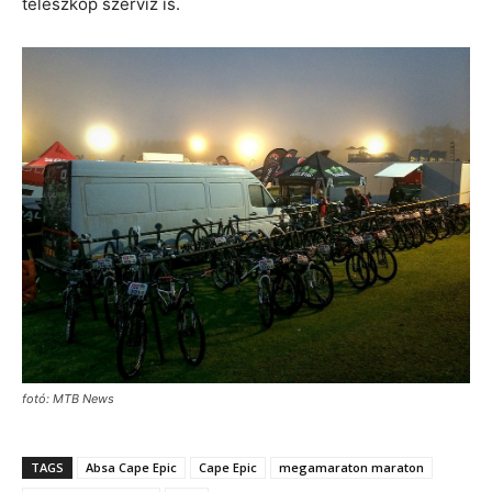
teleszkóp szerviz is.
fotó: MTB News
TAGS
Absa Cape Epic
Cape Epic
megamaraton maraton