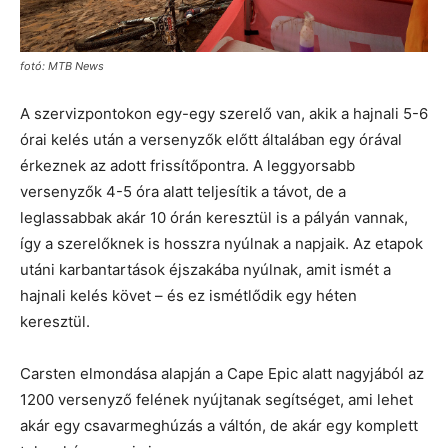
fotó: MTB News
A szervizpontokon egy-egy szerelő van, akik a hajnali 5-6
órai kelés után a versenyzők előtt általában egy órával
érkeznek az adott frissítőpontra. A leggyorsabb
versenyzők 4-5 óra alatt teljesítik a távot, de a
leglassabbak akár 10 órán keresztül is a pályán vannak,
így a szerelőknek is hosszra nyúlnak a napjaik. Az etapok
utáni karbantartások éjszakába nyúlnak, amit ismét a
hajnali kelés követ – és ez ismétlődik egy héten
keresztül.
Carsten elmondása alapján a Cape Epic alatt nagyjából az
1200 versenyző felének nyújtanak segítséget, ami lehet
akár egy csavarmeghúzás a váltón, de akár egy komplett