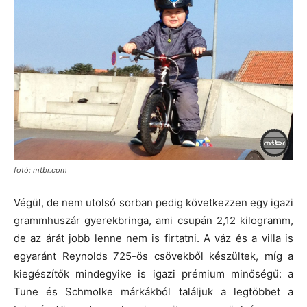
fotó: mtbr.com
Végül, de nem utolsó sorban pedig következzen egy igazi
grammhuszár gyerekbringa, ami csupán 2,12 kilogramm,
de az árát jobb lenne nem is firtatni. A váz és a villa is
egyaránt Reynolds 725-ös csövekből készültek, míg a
kiegészítők mindegyike is igazi prémium minőségű: a
Tune és Schmolke márkákból találjuk a legtöbbet a