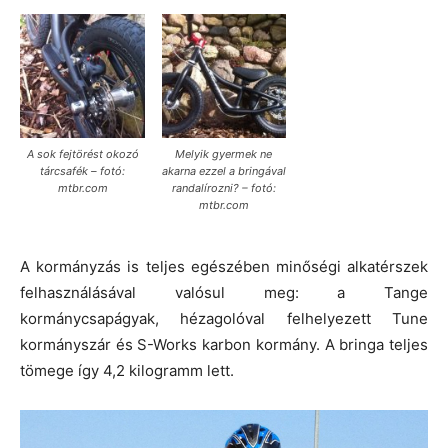
A sok fejtörést okozó
Melyik gyermek ne
tárcsafék – fotó:
akarna ezzel a bringával
mtbr.com
randalírozni? – fotó:
mtbr.com
A kormányzás is teljes egészében minőségi alkatérszek
felhasználásával valósul meg: a Tange
kormánycsapágyak, hézagolóval felhelyezett Tune
kormányszár és S-Works karbon kormány. A bringa teljes
tömege így 4,2 kilogramm lett.