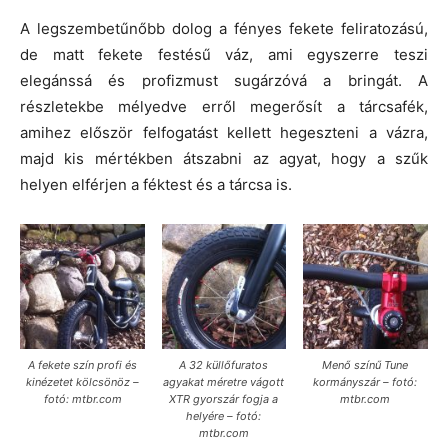
A legszembetűnőbb dolog a fényes fekete feliratozású,
de matt fekete festésű váz, ami egyszerre teszi
elegánssá és profizmust sugárzóvá a bringát. A
részletekbe mélyedve erről megerősít a tárcsafék,
amihez először felfogatást kellett hegeszteni a vázra,
majd kis mértékben átszabni az agyat, hogy a szűk
helyen elférjen a féktest és a tárcsa is.
A fekete szín profi és
A 32 küllőfuratos
Menő színű Tune
kinézetet kölcsönöz –
agyakat méretre vágott
kormányszár – fotó:
fotó: mtbr.com
XTR gyorszár fogja a
mtbr.com
helyére – fotó:
mtbr.com