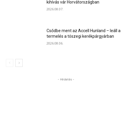
kihívás vár Horvátországban
2026.08.07.
Csődbe ment az Accell Hunland – leáll a
termelés a tószegi kerékpárgyárban
2026.08.06.
- Hirdetés -