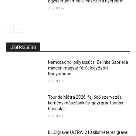
egyszerűen megfeledkezel a nyeregről
2026.07.27.
LEGFRISSEBB
Nemcsak női pályacsúcs: Zelinka Gabriella
minden magyar férfit legyőzött
Nagyatádon
2026.08.09.
Tour de Mátra 2026: fejlődő szervezés,
kemény mászások és igazi granfondós
hangulat
2026.08.08.
BILO.gravel ULTRA: 210 kilométeres gravel