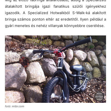
átalakított bringája igazi fanatikus szülői igényekhez
igazodik. A Specialized Hotwalkból S-Walk-ká alakított
bringa számos ponton eltér az eredetitől. Ilyen például a
gyári menetes és nehéz villanyak könnyebbre cserélése.
fotó: mtbr.com