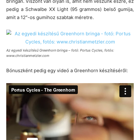
bringán. Viszont van olyan is, amit nem veszünk észre, ez
pedig a Schwalbe XX Light (95 grammos) belső gumija,
amit a 12″-os gumihoz szabtak méretre.
Az egyedi készítésű Greenhorn bringa – fotó: Portus Cycles, fotós:
www.christianmetzler.com
Bónuszként pedig egy videó a Greenhorn készítéséről: