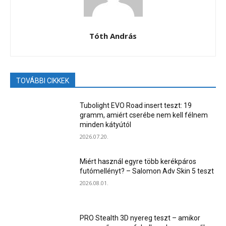
Tóth András
TOVÁBBI CIKKEK
Tubolight EVO Road insert teszt: 19
gramm, amiért cserébe nem kell félnem
minden kátyútól
2026.07.20.
Miért használ egyre több kerékpáros
futómellényt? – Salomon Adv Skin 5 teszt
2026.08.01.
PRO Stealth 3D nyereg teszt – amikor