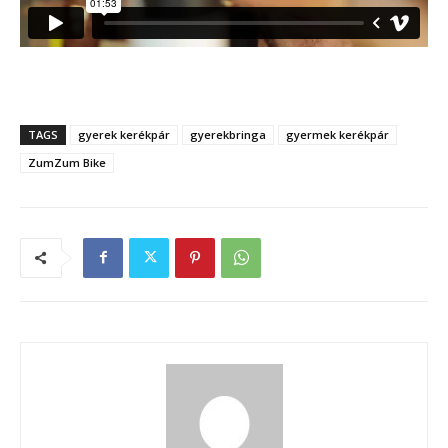
.
TAGS
gyerek kerékpár
gyerekbringa
gyermek kerékpár
ZumZum Bike