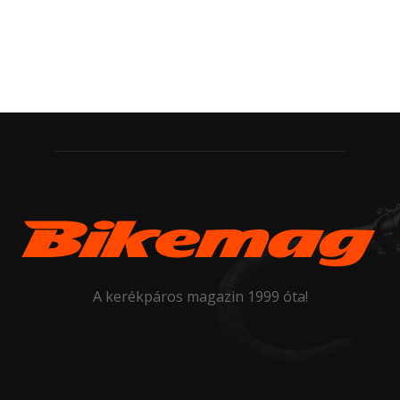
A kerékpáros magazin 1999 óta!