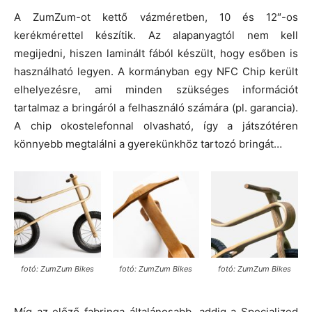
A ZumZum-ot kettő vázméretben, 10 és 12″-os
kerékmérettel készítik. Az alapanyagtól nem kell
megijedni, hiszen laminált fából készült, hogy esőben is
használható legyen. A kormányban egy NFC Chip került
elhelyezésre, ami minden szükséges információt
tartalmaz a bringáról a felhasználó számára (pl. garancia).
A chip okostelefonnal olvasható, így a játszótéren
könnyebb megtalálni a gyerekünkhöz tartozó bringát…
fotó: ZumZum Bikes
fotó: ZumZum Bikes
fotó: ZumZum Bikes
Míg az előző fabringa általánosabb, addig a Specialized