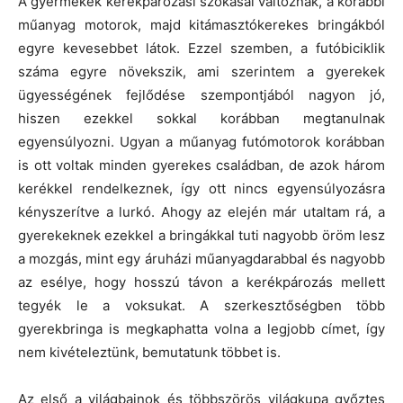
A gyermekek kerékpározási szokásai változnak, a korábbi
műanyag motorok, majd kitámasztókerekes bringákból
egyre kevesebbet látok. Ezzel szemben, a futóbiciklik
száma egyre növekszik, ami szerintem a gyerekek
ügyességének fejlődése szempontjából nagyon jó,
hiszen ezekkel sokkal korábban megtanulnak
egyensúlyozni. Ugyan a műanyag futómotorok korábban
is ott voltak minden gyerekes családban, de azok három
kerékkel rendelkeznek, így ott nincs egyensúlyozásra
kényszerítve a lurkó. Ahogy az elején már utaltam rá, a
gyerekeknek ezekkel a bringákkal tuti nagyobb öröm lesz
a mozgás, mint egy áruházi műanyagdarabbal és nagyobb
az esélye, hogy hosszú távon a kerékpározás mellett
tegyék le a voksukat. A szerkesztőségben több
gyerekbringa is megkaphatta volna a legjobb címet, így
nem kivételeztünk, bemutatunk többet is.
Az első a világbajnok és többszörös világkupa győztes