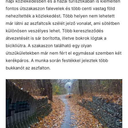
napi közlekedésben és a hazai turisztikában is kiemelten
fontos útszakaszon falevelek és több centi vastag föld
nehezítették a közlekedést. Több helyen nem lehetett
már látni az aszfaltcsík szélét jelző vonalat, ami sötétben
különösen veszélyes lehet. Több kereszteződés
átvezetését is sár borította, illetve bokrok lógtak a
bicikliútra. A szakaszon található egy olyan
útszűkületekben már nem fért el egymással szemben két
kerékpáros. A munka során festékkel jeleztek több
bukkanót az aszfalton.