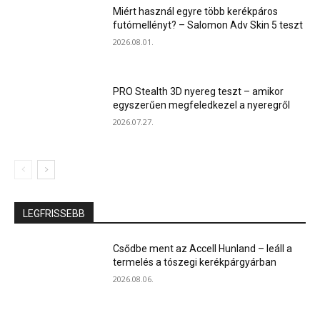
Miért használ egyre több kerékpáros
futómellényt? – Salomon Adv Skin 5 teszt
2026.08.01.
PRO Stealth 3D nyereg teszt – amikor
egyszerűen megfeledkezel a nyeregről
2026.07.27.
LEGFRISSEBB
Csődbe ment az Accell Hunland – leáll a
termelés a tószegi kerékpárgyárban
2026.08.06.