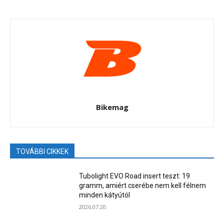
Bikemag
TOVÁBBI CIKKEK
Tubolight EVO Road insert teszt: 19
gramm, amiért cserébe nem kell félnem
minden kátyútól
2026.07.20.