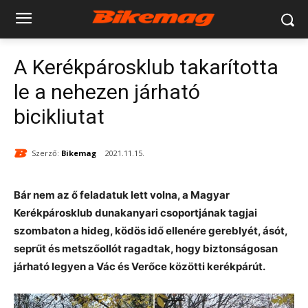
A Kerékpárosklub takarította
le a nehezen járható
bicikliutat
Szerző:
Bikemag
2021.11.15.
Bár nem az ő feladatuk lett volna, a Magyar
Kerékpárosklub dunakanyari csoportjának tagjai
szombaton a hideg, ködös idő ellenére gereblyét, ásót,
seprűt és metszőollót ragadtak, hogy biztonságosan
járható legyen a Vác és Verőce közötti kerékpárút.