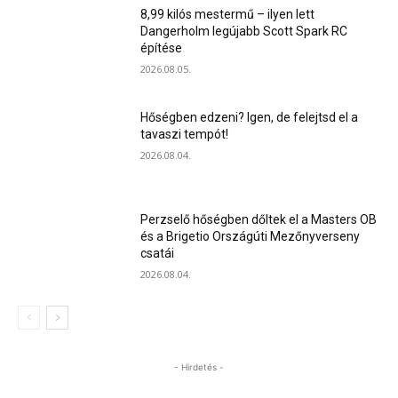
8,99 kilós mestermű – ilyen lett
Dangerholm legújabb Scott Spark RC
építése
2026.08.05.
Hőségben edzeni? Igen, de felejtsd el a
tavaszi tempót!
2026.08.04.
Perzselő hőségben dőltek el a Masters OB
és a Brigetio Országúti Mezőnyverseny
csatái
2026.08.04.
- Hirdetés -