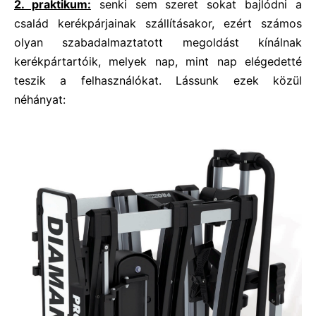
2. praktikum:
senki sem szeret sokat bajlódni a
család kerékpárjainak szállításakor, ezért számos
olyan szabadalmaztatott megoldást kínálnak
kerékpártartóik, melyek nap, mint nap elégedetté
teszik a felhasználókat. Lássunk ezek közül
néhányat: