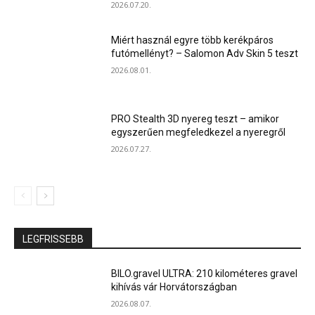
2026.07.20.
Miért használ egyre több kerékpáros
futómellényt? – Salomon Adv Skin 5 teszt
2026.08.01.
PRO Stealth 3D nyereg teszt – amikor
egyszerűen megfeledkezel a nyeregről
2026.07.27.
LEGFRISSEBB
BILO.gravel ULTRA: 210 kilométeres gravel
kihívás vár Horvátországban
2026.08.07.