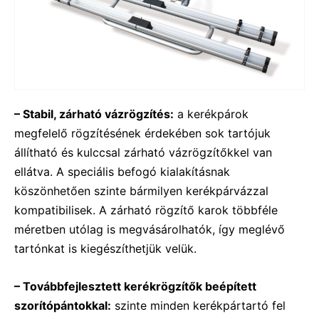
– Stabil, zárható vázrögzítés:
a kerékpárok
megfelelő rögzítésének érdekében sok tartójuk
állítható és kulccsal zárható vázrögzítőkkel van
ellátva. A speciális befogó kialakításnak
köszönhetően szinte bármilyen kerékpárvázzal
kompatibilisek. A zárható rögzítő karok többféle
méretben utólag is megvásárolhatók, így meglévő
tartónkat is kiegészíthetjük velük.
– Továbbfejlesztett kerékrögzítők beépített
szorítópántokkal:
szinte minden kerékpártartó fel