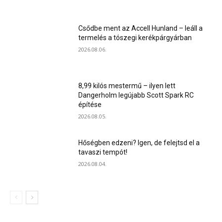
Csődbe ment az Accell Hunland – leáll a
termelés a tószegi kerékpárgyárban
2026.08.06.
8,99 kilós mestermű – ilyen lett
Dangerholm legújabb Scott Spark RC
építése
2026.08.05.
Hőségben edzeni? Igen, de felejtsd el a
tavaszi tempót!
2026.08.04.