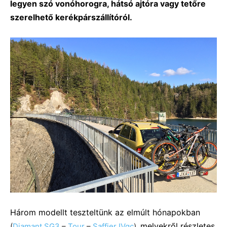
legyen szó vonóhorogra, hátsó ajtóra vagy tetőre
szerelhető kerékpárszállítóról.
Három modellt teszteltünk az elmúlt hónapokban
melyekről részletes
(
Diamant SG3
–
Tour
–
Saffier IVqc
),