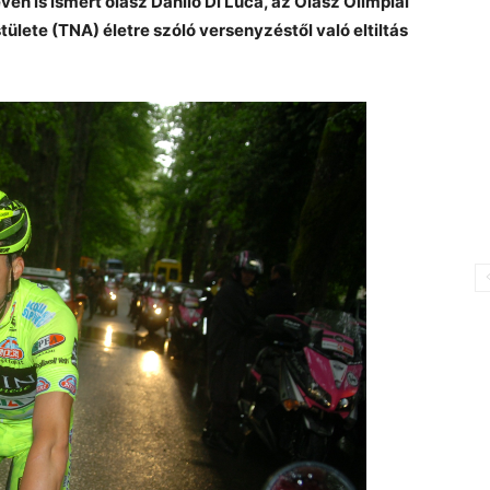
n is ismert olasz Danilo Di Luca, az Olasz Olimpiai
lete (TNA) életre szóló versenyzéstől való eltiltás