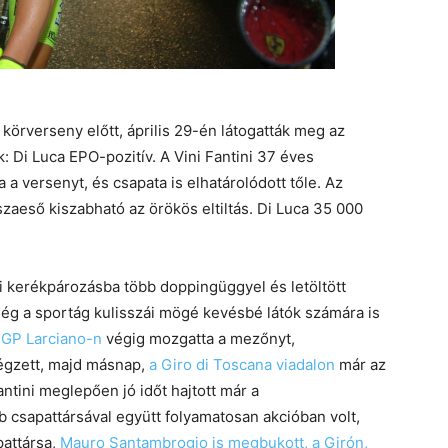
körverseny előtt, április 29-én látogatták meg az
: Di Luca EPO-pozitív. A Vini Fantini 37 éves
a versenyt, és csapata is elhatárolódott tőle. Az
isszaeső kiszabható az örökös eltiltás. Di Luca 35 000
ofi kerékpározásba több doppingüggyel és letöltött
ég a sportág kulisszái mögé kevésbé látók számára is
 GP Larciano-n
végig mozgatta a mezőnyt,
 végzett, majd másnap,
a Giro di Toscana viadalon
már az
 Fantini meglepően jó időt hajtott már a
 csapattársával együtt folyamatosan akcióban volt,
attársa,
Mauro Santambrogio is megbukott, a Girón,