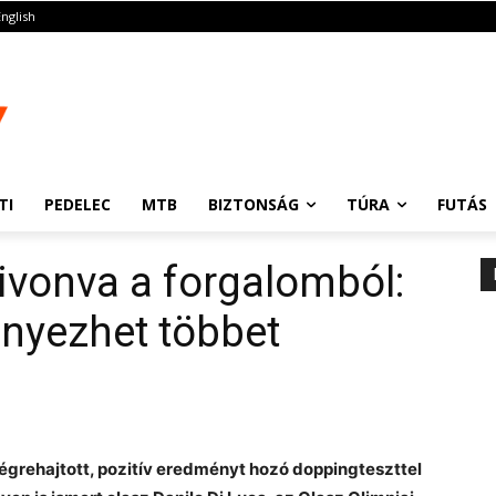
English
TI
PEDELEC
MTB
BIZTONSÁG
TÚRA
FUTÁS
kivonva a forgalomból:
nyezhet többet
 végrehajtott, pozitív eredményt hozó doppingteszttel