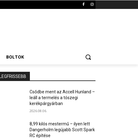
BOLTOK
LEGFRISSEBB
Csődbe ment az Accell Hunland –
leáll a termelés a tószegi
kerékpárgyárban
2026.08.06.
8,99 kilós mestermű – ilyen lett
Dangerholm legújabb Scott Spark
RC építése