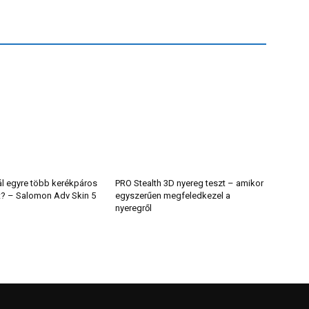
ál egyre több kerékpáros
PRO Stealth 3D nyereg teszt – amikor
t? – Salomon Adv Skin 5
egyszerűen megfeledkezel a
nyeregről