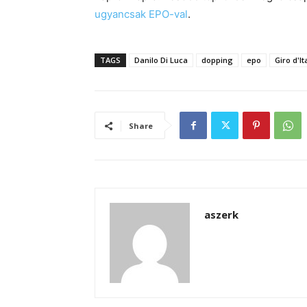
ugyancsak EPO-val
.
TAGS
Danilo Di Luca
dopping
epo
Giro d'It
Share
aszerk