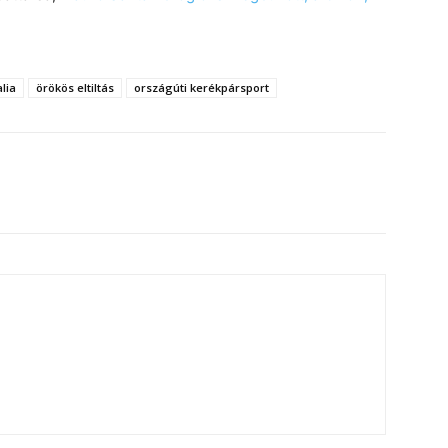
alia
örökös eltiltás
országúti kerékpársport