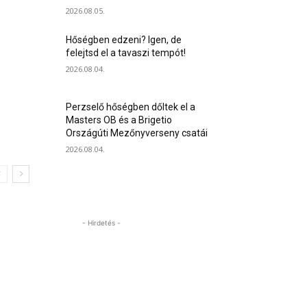
2026.08.05.
Hőségben edzeni? Igen, de
felejtsd el a tavaszi tempót!
2026.08.04.
Perzselő hőségben dőltek el a
Masters OB és a Brigetio
Országúti Mezőnyverseny csatái
2026.08.04.
- Hirdetés -