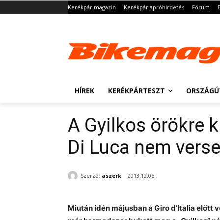
Kerékpár magazin
Kerékpár apróhirdetés
Fórum
HÍREK
KERÉKPÁRTESZT
ORSZÁGÚ
A Gyilkos örökre 
Di Luca nem verse
Szerző:
aszerk
2013.12.05.
Miután idén májusban a Giro d’Italia előtt