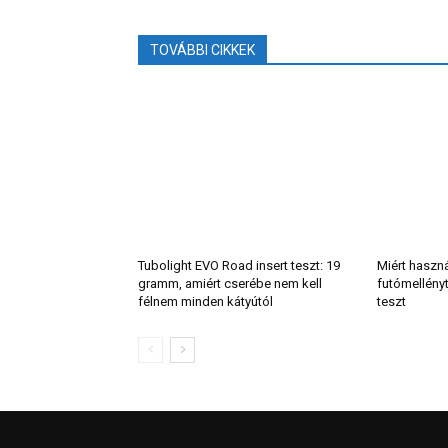
TOVÁBBI CIKKEK
Tubolight EVO Road insert teszt: 19
Miért haszn
gramm, amiért cserébe nem kell
futómellény
félnem minden kátyútól
teszt