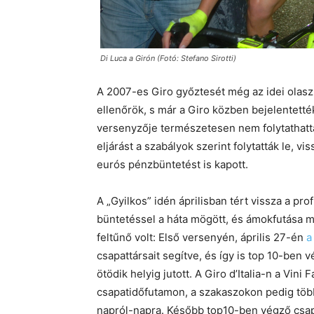
Di Luca a Girón (Fotó: Stefano Sirotti)
A 2007-es Giro győztesét még az idei olasz 
ellenőrök, s már a Giro közben bejelentették
versenyzője természetesen nem folytathatta 
eljárást a szabályok szerint folytatták le, v
eurós pénzbüntetést is kapott.
A „Gyilkos” idén áprilisban tért vissza a pr
büntetéssel a háta mögött, és ámokfutása m
feltűnő volt: Első versenyén, április 27-én
a
csapattársait segítve, és így is top 10-ben
ötödik helyig jutott. A Giro d’Italia-n a Vini
csapatidőfutamon, a szakaszokon pedig több
napról-napra. Később top10-ben végző csap