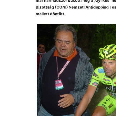
már harmadszor bukott meg a „Gyilkos” néve
Bizottság (CONI) Nemzeti Antidopping Testü
mellett döntött.