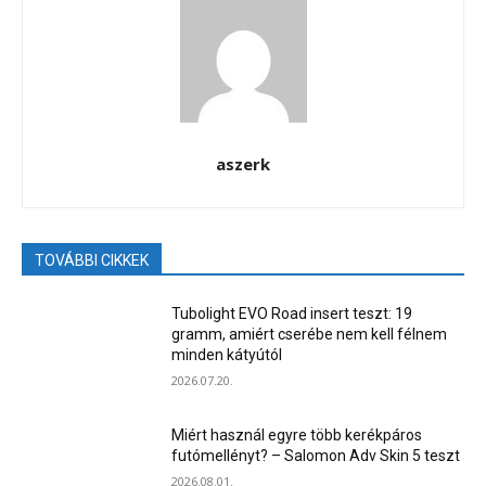
aszerk
TOVÁBBI CIKKEK
Tubolight EVO Road insert teszt: 19
gramm, amiért cserébe nem kell félnem
minden kátyútól
2026.07.20.
Miért használ egyre több kerékpáros
futómellényt? – Salomon Adv Skin 5 teszt
2026.08.01.