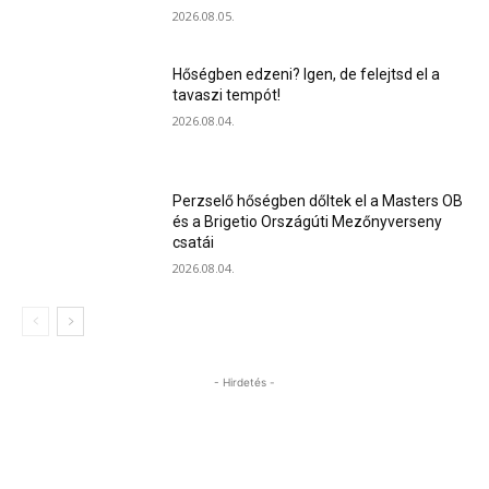
2026.08.05.
Hőségben edzeni? Igen, de felejtsd el a
tavaszi tempót!
2026.08.04.
Perzselő hőségben dőltek el a Masters OB
és a Brigetio Országúti Mezőnyverseny
csatái
2026.08.04.
- Hirdetés -