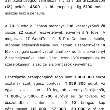
Szintkülönbségből sem lesz hiány, az andorrai szakaszon
(
12.
) például
4800
-, a
16.
etapon pedig
5100
méter
mászás lesz a penzum.
A
70.
Vuelta a Espana mezőnye
198
versenyzőből áll
össze,
22
csapat részvételével, egyenként
9
fővel. A
megoszlás
17
WorldTour és
5
Pro Continental istálló,
utóbbiak szabadkártyával indulhatnak. Csapatonként
14
fős kiszolgáló személyzetet lehet akkreditálni, a versenyt
2
személyautóval lehet kísérni, ezen kívül csapatbusz és
szerelőkamion is szolgálja a bringások kényelmét.
Pénzdíjazás szempontjából több mint
1 000 000
eurót
osztanak szét, egész pontosan
1 059 805
eurót. Az
egyes szakaszokon a
10
legjobb versenyzőt díjazzák,
11 000
-,
5 500
-,
2 700
euróval és így tovább. Az
összetettben szintén az első
10
bringás kap
pénzjutalmat,
112 000
-,
57 000
-,
30 000
euró stb.