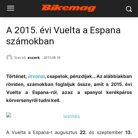
A 2015. évi Vuelta a Espana
számokban
Szerző:
aszerk
2015.08.19.
Történet,
útvonal
, csapatok, pénzdíjak… Az alábbiakban
röviden, számokban foglaljuk össze, amit a 2015. évi
Vuelta a Espana-ról, azaz a spanyol kerékpáros
körversenyről tudni kell.
A Vuelta a Espana-t augusztus
22.
és szeptember
13.