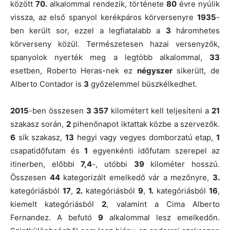
között
70.
alkalommal rendezik, története
80
évre nyúlik
vissza, az első spanyol kerékpáros körversenyre
1935
-
ben került sor, ezzel a legfiatalabb a
3
háromhetes
körverseny közül. Természetesen hazai versenyzők,
spanyolok nyerték meg a legtöbb alkalommal,
33
esetben, Roberto Heras-nek ez
négyszer
sikerült, de
Alberto Contador is
3
győzelemmel büszkélkedhet.
2015
-ben összesen
3 357
kilométert kell teljesíteni a
21
szakasz során,
2
pihenőnapot iktattak közbe a szervezők.
6
sík szakasz,
13
hegyi vagy vegyes domborzatú etap,
1
csapatidőfutam és
1
egyenkénti időfutam szerepel az
itinerben, előbbi
7,4
-, utóbbi
39
kilométer hosszú.
Összesen
44
kategorizált emelkedő vár a mezőnyre,
3.
kategóriásból
17
,
2.
kategóriásból
9
,
1.
kategóriásból
16
,
kiemelt kategóriásból
2
, valamint a Cima Alberto
Fernandez. A befutó
9
alkalommal lesz emelkedőn.