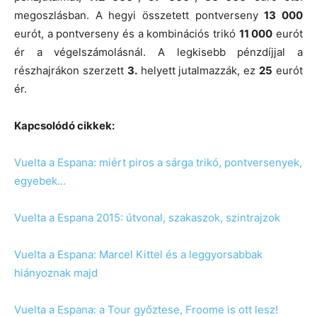
megoszlásban. A hegyi összetett pontverseny
13 000
eurót, a pontverseny és a kombinációs trikó
11 000
eurót
ér a végelszámolásnál. A legkisebb pénzdíjjal a
részhajrákon szerzett
3.
helyett jutalmazzák, ez
25
eurót
ér.
Kapcsolódó cikkek:
Vuelta a Espana: miért piros a sárga trikó, pontversenyek,
egyebek…
Vuelta a Espana 2015: útvonal, szakaszok, szintrajzok
Vuelta a Espana: Marcel Kittel és a leggyorsabbak
hiányoznak majd
Vuelta a Espana: a Tour győztese, Froome is ott lesz!