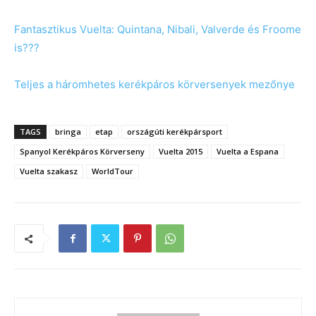
Fantasztikus Vuelta: Quintana, Nibali, Valverde és Froome
is???
Teljes a háromhetes kerékpáros körversenyek mezőnye
TAGS
bringa
etap
országúti kerékpársport
Spanyol Kerékpáros Körverseny
Vuelta 2015
Vuelta a Espana
Vuelta szakasz
WorldTour