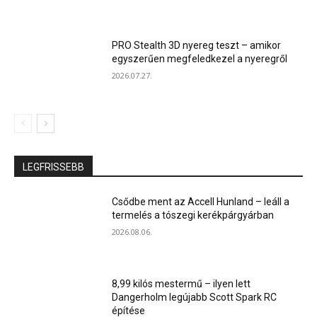
PRO Stealth 3D nyereg teszt – amikor
egyszerűen megfeledkezel a nyeregről
2026.07.27.
LEGFRISSEBB
Csődbe ment az Accell Hunland – leáll a
termelés a tószegi kerékpárgyárban
2026.08.06.
8,99 kilós mestermű – ilyen lett
Dangerholm legújabb Scott Spark RC
építése