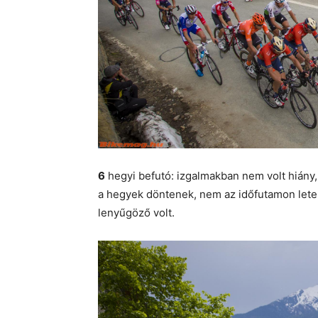
6
hegyi befutó: izgalmakban nem volt hiány,
a hegyek döntenek, nem az időfutamon letek
lenyűgöző volt.