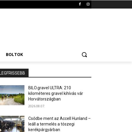
BOLTOK
LEGFRISSEBB
BILO.gravel ULTRA: 210
kilométeres gravel kihívás vár
Horvátországban
2026.08.07.
Csődbe ment az Accell Hunland –
leáll a termelés a tószegi
kerékpárgyárban