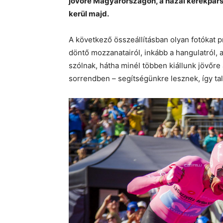
jövőre Magyarországon, a hazai kerékpárs
kerül majd.
A következő összeállításban olyan fotókat 
döntő mozzanatairól, inkább a hangulatról, a
szólnak, hátha minél többen kiállunk jövőr
sorrendben – segítségünkre lesznek, így t