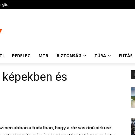
English
TI
PEDELEC
MTB
BIZTONSÁG
TÚRA
FUTÁS
ia képekben és
lyszínen abban a tudatban, hogy a rózsaszínű cirkusz