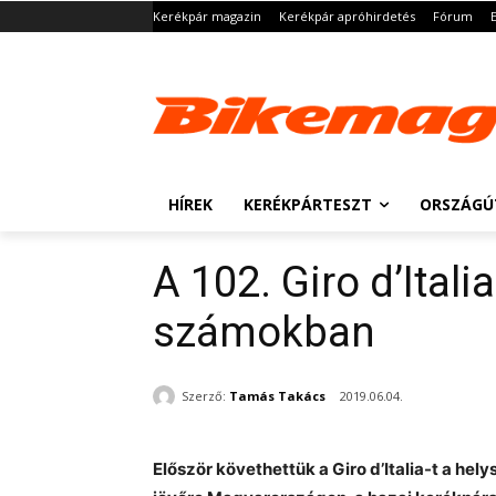
Kerékpár magazin
Kerékpár apróhirdetés
Fórum
HÍREK
KERÉKPÁRTESZT
ORSZÁGÚ
A 102. Giro d’Ital
számokban
Szerző:
Tamás Takács
2019.06.04.
Először követhettük a Giro d’Italia-t a he