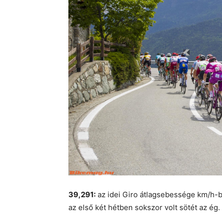
39,291:
az idei Giro átlagsebessége km/h-ba
az első két hétben sokszor volt sötét az ég.