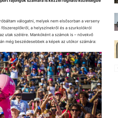
port rajongók számára is kézzel fogható közelségbe
próbáltam válogatni, melyek nem elsősorban a verseny
 főszereplőkről, a helyszínekről és a szurkolókról
e az utak szélére. Mankóként a számok is – növekvő
alán még beszédesebbek a képek az utókor számára: