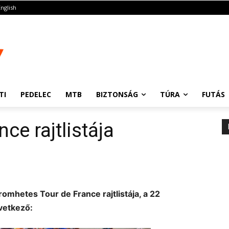
English
TI
PEDELEC
MTB
BIZTONSÁG
TÚRA
FUTÁS
ce rajtlistája
mhetes Tour de France rajtlistája, a 22
vetkező: