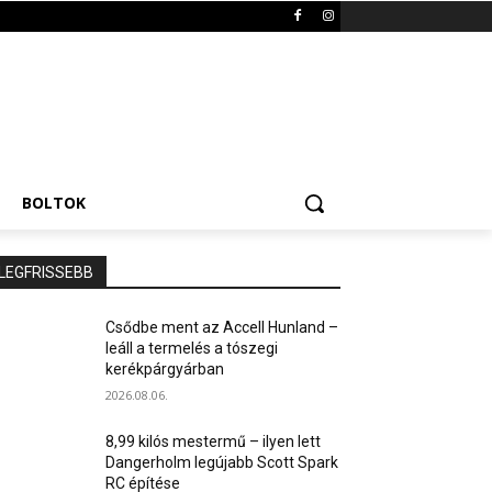
BOLTOK
LEGFRISSEBB
Csődbe ment az Accell Hunland –
leáll a termelés a tószegi
kerékpárgyárban
2026.08.06.
8,99 kilós mestermű – ilyen lett
Dangerholm legújabb Scott Spark
RC építése