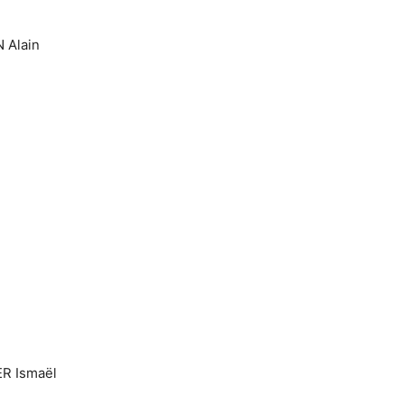
 Alain
ER Ismaël