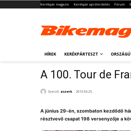
Kerékpár magazin
Kerékpár apróhirdetés
Fórum
HÍREK
KERÉKPÁRTESZT
ORSZÁGÚ
A 100. Tour de Fran
Szerző:
aszerk
2013.06.25.
A június 29-én, szombaton kezdődő háro
résztvevő csapat 198 versenyzője a kö