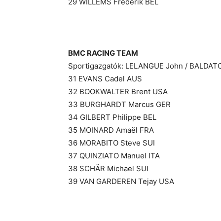
29 WILLEMS Frederik BEL
BMC RACING TEAM
Sportigazgatók: LELANGUE John / BALDATO
31 EVANS Cadel AUS
32 BOOKWALTER Brent USA
33 BURGHARDT Marcus GER
34 GILBERT Philippe BEL
35 MOINARD Amaël FRA
36 MORABITO Steve SUI
37 QUINZIATO Manuel ITA
38 SCHÄR Michael SUI
39 VAN GARDEREN Tejay USA