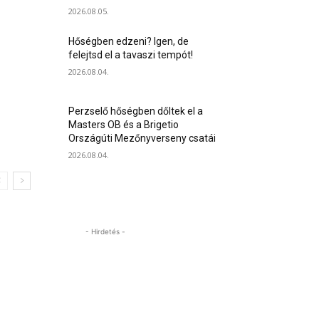
2026.08.05.
Hőségben edzeni? Igen, de
felejtsd el a tavaszi tempót!
2026.08.04.
Perzselő hőségben dőltek el a
Masters OB és a Brigetio
Országúti Mezőnyverseny csatái
2026.08.04.
- Hirdetés -