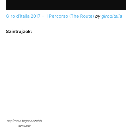
Giro d’Italia 2017 – Il Percorso (The Route)
by
giroditalia
Szintrajzok:
papíron a legnehezebb
szakasz