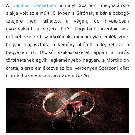
A
tragikus balesetben
elhunyt Scarponi meghatározó
alakja volt az elmúlt 10 évben a Girónak, s bár a dobogó
tetejére nem állhatott a végén, de hivatalosan
győztesként is jegyzik. Ettől függetlenül azonban sok
örömet szerzett szurkolóinak, mindannyian emlékszünk
hogyan dagasztotta a kemény áttételt a legnehezebb
hegyeken is. Utolsó szakaszsikerét éppen a Girók
történetének egyik legkeményebb hegyén, a Mortirolón
aratta, s erre emlékezve az idei versenyen Scarponi-díjat
írtak ki tiszteletére ezen az emelkedőn.