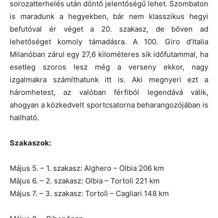
sorozatterhelés után döntő jelentőségű lehet. Szombaton
is maradunk a hegyekben, bár nem klasszikus hegyi
befutóval ér véget a 20. szakasz, de bőven ad
lehetőséget komoly támadásra. A 100. Giro d’Italia
Milanóban zárul egy 27,6 kilométeres sík időfutammal, ha
esetleg szoros lesz még a verseny ekkor, nagy
izgalmakra számíthatunk itt is.
Aki megnyeri ezt a
háromhetest, az valóban férfiból legendává válik,
ahogyan a közkedvelt sportcsatorna beharangozójában is
hallható.
Szakaszok:
Május 5. – 1. szakasz: Alghero – Olbia 206 km
Május 6. – 2. szakasz: Olbia – Tortolì 221 km
Május 7. – 3. szakasz: Tortolì – Cagliari 148 km