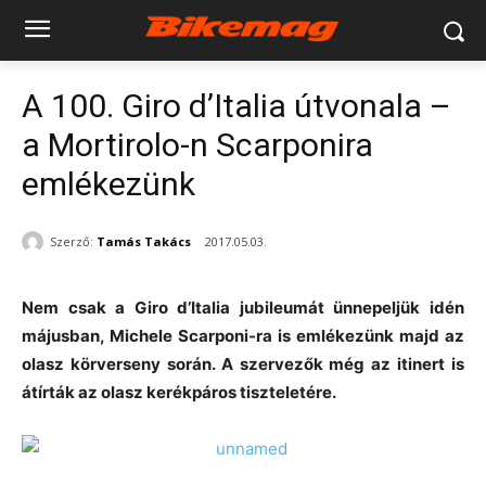
A 100. Giro d’Italia útvonala –
a Mortirolo-n Scarponira
emlékezünk
Szerző:
Tamás Takács
2017.05.03.
Nem csak a Giro d’Italia jubileumát ünnepeljük idén
májusban, Michele Scarponi-ra is emlékezünk majd az
olasz körverseny során. A szervezők még az itinert is
átírták az olasz kerékpáros tiszteletére.