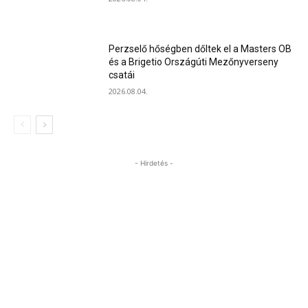
Perzselő hőségben dőltek el a Masters OB
és a Brigetio Országúti Mezőnyverseny
csatái
2026.08.04.
- Hirdetés -