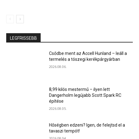
LEGFRISSEBB
Csődbe ment az Accell Hunland – leáll a
termelés a tószegi kerékpárgyárban
2026.08.06.
8,99 kilós mestermű – ilyen lett
Dangerholm legújabb Scott Spark RC
építése
2026.08.05.
Hőségben edzeni? Igen, de felejtsd el a
tavaszi tempót!
2026.08.04.