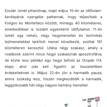
Ezután ismét pihenőnap, majd május 10-én az időfutam-
kerékpárok nyergébe pattannak, hogy teljesítsék a
Foligno és Montefalco közötti, mintegy 40 kilométeres,
emelkedőkkel is túzdelt egyenkénti időfutamot. 11-én
ismét egy nehéz, négy hegymenettel és technikás
lejtmenetekkel tarkított menet következik, ezúttal 161
kilométeren keresztül. Utána négy szakasz, amely a
roadbook szerint nincs hegyi szakasznak aposztrofálva,
de közte lesz például egy hegyi befutó az Oropán (14.
etap), ahol oda kell figyelni az összetettben
érdekelteknek is. Május 22-én jön a harmadik pauza,
amire szükség lesz, hiszen megkezdődik a harmadik,
leggyilkosabb hét négy nagyon kemény menettel.