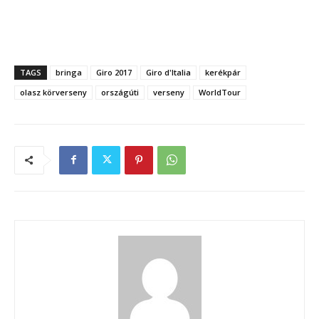
TAGS
bringa
Giro 2017
Giro d'Italia
kerékpár
olasz körverseny
országúti
verseny
WorldTour