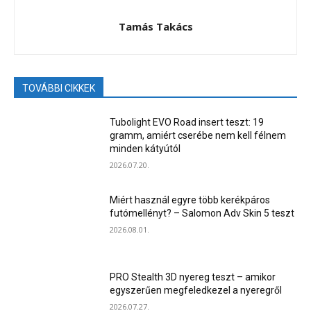
Tamás Takács
TOVÁBBI CIKKEK
Tubolight EVO Road insert teszt: 19
gramm, amiért cserébe nem kell félnem
minden kátyútól
2026.07.20.
Miért használ egyre több kerékpáros
futómellényt? – Salomon Adv Skin 5 teszt
2026.08.01.
PRO Stealth 3D nyereg teszt – amikor
egyszerűen megfeledkezel a nyeregről
2026.07.27.