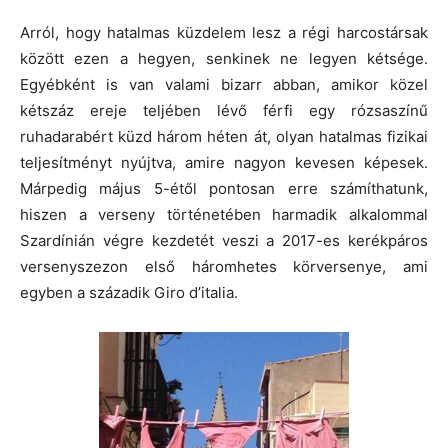
Arról, hogy hatalmas küzdelem lesz a régi harcostársak
között ezen a hegyen, senkinek ne legyen kétsége.
Egyébként is v
an valami bizarr abban, amikor közel
kétszáz ereje teljében lévő férfi egy rózsaszínű
ruhadarabért küzd három héten át, olyan hatalmas fizikai
teljesítményt nyújtva, amire nagyon kevesen képesek.
Márpedig május 5-étől pontosan erre számíthatunk,
hiszen a verseny történetében harmadik alkalommal
Szardínián végre kezdetét veszi a 2017-es kerékpáros
versenyszezon első háromhetes körversenye, ami
egyben a századik Giro d’italia.