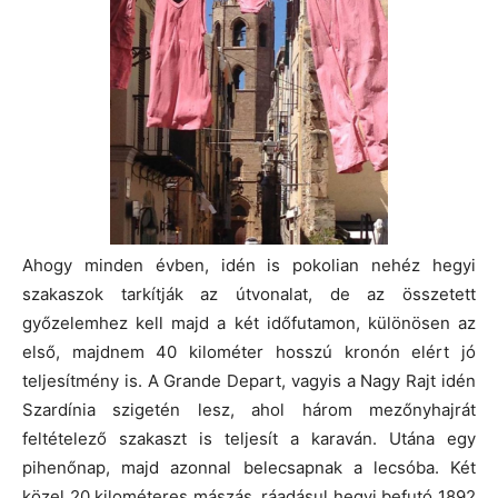
Ahogy minden évben, idén is pokolian nehéz hegyi
szakaszok tarkítják az útvonalat, de az összetett
győzelemhez kell majd a két időfutamon, különösen az
első, majdnem 40 kilométer hosszú kronón elért jó
teljesítmény is. A Grande Depart, vagyis a Nagy Rajt idén
Szardínia szigetén lesz, ahol három mezőnyhajrát
feltételező szakaszt is teljesít a karaván. Utána egy
pihenőnap, majd azonnal belecsapnak a lecsóba. Két
közel 20 kilométeres mászás, ráadásul hegyi befutó 1892