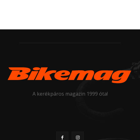
A kerékpáros magazin 1999 óta!