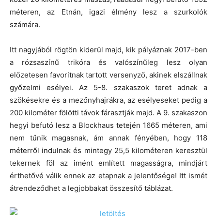
méteren, az Etnán, igazi élmény lesz a szurkolók
számára.
Itt nagyjából rögtön kiderül majd, kik pályáznak 2017-ben
a rózsaszínű trikóra és valószínűleg lesz olyan
előzetesen favoritnak tartott versenyző, akinek elszállnak
győzelmi esélyei. Az 5-8. szakaszok teret adnak a
szökésekre és a mezőnyhajrákra, az esélyeseket pedig a
200 kilométer fölötti távok fárasztják majd. A 9. szakaszon
hegyi befutó lesz a Blockhaus tetején 1665 méteren, ami
nem tűnik magasnak, ám annak fényében, hogy 118
méterről indulnak és mintegy 25,5 kilométeren keresztül
tekernek föl az imént említett magasságra, mindjárt
érthetővé válik ennek az etapnak a jelentősége! Itt ismét
átrendeződhet a legjobbakat összesítő táblázat.