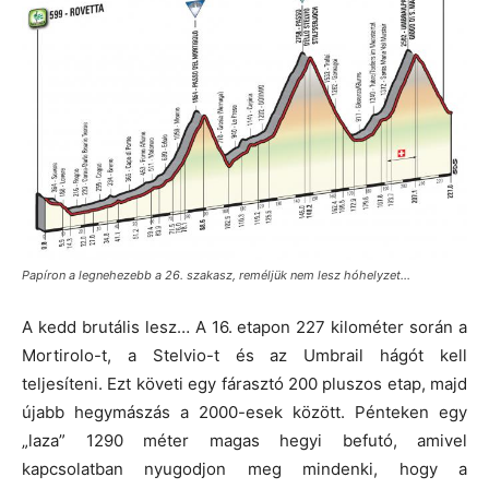
Papíron a legnehezebb a 26. szakasz, reméljük nem lesz hóhelyzet…
A kedd brutális lesz… A 16. etapon 227 kilométer során a
Mortirolo-t, a Stelvio-t és az Umbrail hágót kell
teljesíteni. Ezt követi egy fárasztó 200 pluszos etap, majd
újabb hegymászás a 2000-esek között. Pénteken egy
„laza” 1290 méter magas hegyi befutó, amivel
kapcsolatban nyugodjon meg mindenki, hogy a