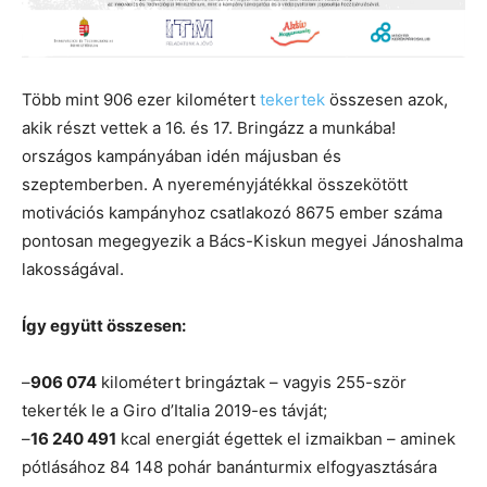
Több mint 906 ezer kilométert
tekertek
összesen azok,
akik részt vettek a 16. és 17. Bringázz a munkába!
országos kampányában idén májusban és
szeptemberben. A nyereményjátékkal összekötött
motivációs kampányhoz csatlakozó 8675 ember száma
pontosan megegyezik a Bács-Kiskun megyei Jánoshalma
lakosságával.
Így együtt összesen:
–
906 074
kilométert bringáztak – vagyis 255-ször
tekerték le a Giro d’Italia 2019-es távját;
–
16 240 491
kcal energiát égettek el izmaikban – aminek
pótlásához 84 148 pohár banánturmix elfogyasztására