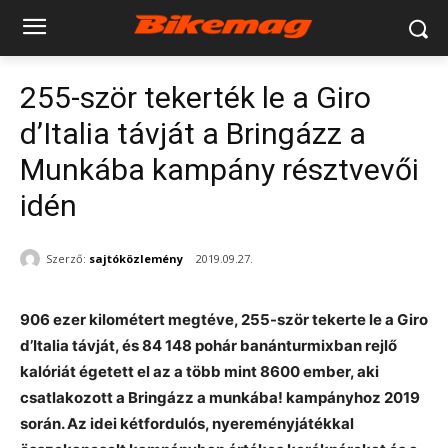
255-ször tekerték le a Giro
d’Italia távját a Bringázz a
Munkába kampány résztvevői
idén
Szerző:
sajtóközlemény
2019.09.27.
906 ezer kilométert megtéve, 255-ször tekerte le a Giro
d’Italia távját, és 84 148 pohár banánturmixban rejlő
kalóriát égetett el az a több mint 8600 ember, aki
csatlakozott a Bringázz a munkába! kampányhoz 2019
során. Az idei kétfordulós, nyereményjátékkal