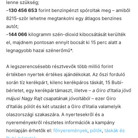
lenne szükség;
–
130 456 653
forint benzinpénzt spóroltak meg – amiből
8215-ször lehetne megtankolni egy átlagos benzines
autót;
–
144 066
kilogramm szén-dioxid kibocsátását kerülték
el, majdnem pontosan ennyit bocsát ki 15 perc alatt a
legnagyobb hazai szénerőmű*.
A legszerencsésebb résztvevők több millió forint
értékben nyertek értékes ajándékokat. Az őszi forduló
során tíz kerékpárt, kilenc kerékpáros táskát, 15 Bubi-
bérletet, egy kerékpártámaszt, illetve –
a Giro d’Italia jövő
májusi Nagy Rajt csapatának jóvoltából
– ezer Giro
d’Italiás pólót és két utazást a Giro d’Iitalia valamelyik
olaszországi szakaszára. A nyertesekről és a
nyereményekről részletes információk a kampány
honlapján érhetők el:
főnyeremények
,
pólók
,
táskák és