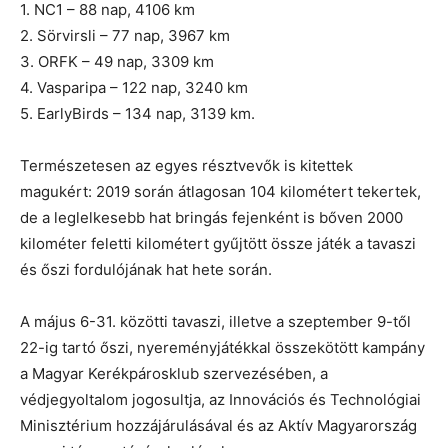
1. NC1 – 88 nap, 4106 km
2. Sörvirsli – 77 nap, 3967 km
3. ORFK – 49 nap, 3309 km
4. Vasparipa – 122 nap, 3240 km
5. EarlyBirds – 134 nap, 3139 km.
Természetesen az egyes résztvevők is kitettek
magukért: 2019 során átlagosan 104 kilométert tekertek,
de a leglelkesebb hat bringás fejenként is bőven 2000
kilométer feletti kilométert gyűjtött össze játék a tavaszi
és őszi fordulójának hat hete során.
A május 6-31. közötti tavaszi, illetve a szeptember 9-től
22-ig tartó őszi, nyereményjátékkal összekötött kampány
a Magyar Kerékpárosklub szervezésében, a
védjegyoltalom jogosultja, az Innovációs és Technológiai
Minisztérium hozzájárulásával és az Aktív Magyarország