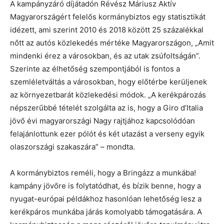
A kampányzáró díjátadón Révész Máriusz Aktív
Magyarországért felelős kormánybiztos egy statisztikát
idézett, ami szerint 2010 és 2018 között 25 százalékkal
nőtt az autós közlekedés mértéke Magyarországon, „Amit
mindenki érez a városokban, és az utak zsúfoltságán”.
Szerinte az élhetőség szempontjából is fontos a
szemléletváltás a városokban, hogy előtérbe kerüljenek
az környezetbarát közlekedési módok. „A kerékpározás
népszerűbbé tételét szolgálta az is, hogy a Giro d’Italia
jövő évi magyarországi Nagy rajtjához kapcsolódóan
felajánlottunk ezer pólót és két utazást a verseny egyik
olaszországi szakaszára” – mondta.
A kormánybiztos reméli, hogy a Bringázz a munkába!
kampány jövőre is folytatódhat, és bízik benne, hogy a
nyugat-európai példákhoz hasonlóan lehetőség lesz a
kerékpáros munkába járás komolyabb támogatására. A