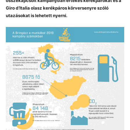
összekapcsolt kampányban értékes kerékpárokat és a
Giro d’Italia olasz kerékpáros körversenyre szóló
utazásokat is lehetett nyerni.