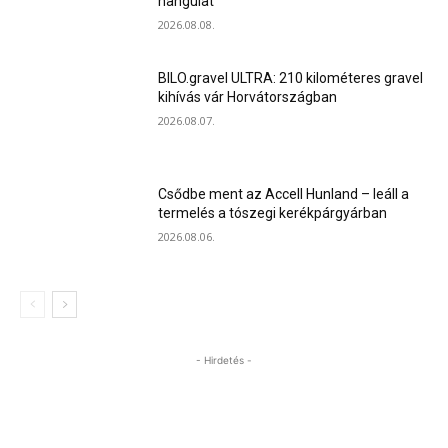
hangulat
2026.08.08.
BILO.gravel ULTRA: 210 kilométeres gravel
kihívás vár Horvátországban
2026.08.07.
Csődbe ment az Accell Hunland – leáll a
termelés a tószegi kerékpárgyárban
2026.08.06.
- Hirdetés -