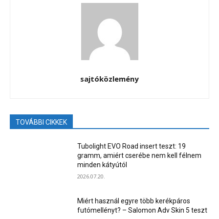
sajtóközlemény
TOVÁBBI CIKKEK
Tubolight EVO Road insert teszt: 19
gramm, amiért cserébe nem kell félnem
minden kátyútól
2026.07.20.
Miért használ egyre több kerékpáros
futómellényt? – Salomon Adv Skin 5 teszt