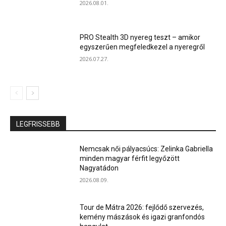
2026.08.01.
PRO Stealth 3D nyereg teszt – amikor
egyszerűen megfeledkezel a nyeregről
2026.07.27.
LEGFRISSEBB
Nemcsak női pályacsúcs: Zelinka Gabriella
minden magyar férfit legyőzött
Nagyatádon
2026.08.09.
Tour de Mátra 2026: fejlődő szervezés,
kemény mászások és igazi granfondós