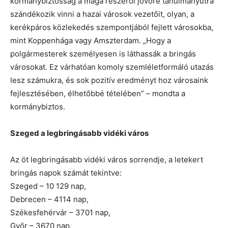
kormánybiztosság a maga részéről jövőre tanulmányútra
szándékozik vinni a hazai városok vezetőit, olyan, a
kerékpáros közlekedés szempontjából fejlett városokba,
mint Koppenhága vagy Amszterdam. „Hogy a
polgármesterek személyesen is láthassák a bringás
városokat. Ez várhatóan komoly szemléletformáló utazás
lesz számukra, és sok pozitív eredményt hoz városaink
fejlesztésében, élhetőbbé tételében” – mondta a
kormánybiztos.
Szeged a legbringásabb vidéki város
Az öt legbringásabb vidéki város sorrendje, a letekert
bringás napok számát tekintve:
Szeged – 10 129 nap,
Debrecen – 4114 nap,
Székesfehérvár – 3701 nap,
Győr – 3670 nap,