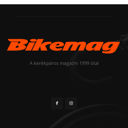
A kerékpáros magazin 1999 óta!