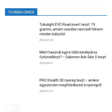
TOVÁBBI CIKKEK
Tubolight EVO Road insert teszt: 19
gramm, amiért cserébe nem kell félnem
minden kátyútól
2026.07.20.
Miért használ egyre több kerékpáros
futómellényt? – Salomon Adv Skin 5 teszt
2026.08.01.
PRO Stealth 3D nyereg teszt – amikor
egyszerűen megfeledkezel a nyeregről
2026.07.27.