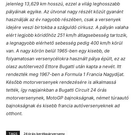
jelenleg 13,629 km hosszú, ezzel a világ leghosszabb
pályáinak egyike. Az útvonal nagy részét közút gyanánt
használják az év nagyobb részében, csak a versenyek
idejére veszi birtokba a száguldó cirkusz. A pályán valaha
elért legjobb köridőhöz 251 km/h átlagsebesség tartozik,
a legnagyobb elérhető sebesség pedig 400 km/h körül
van. A nagy körön belül 1965-ben egy kisebb, de
folyamatosan versenycélokra használt pálya épült, ez az
olasz autótervező Ettore Bugatti után kapta a nevét. Itt
rendezték meg 1967-ben a Formula 1 Francia Nagydíjat.
Később motorversenyek rendezésére is alkalmassá
tették, így napjainkban a Bugatti Circuit 24 órás
motorversenynek, MotoGP bajnokságnak, német túraautó
bajnokságnak és kisebb francia autóversenyeknek ad
otthont.
TAGS
24 órás kerékpárverseny