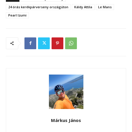
24 órás kerékpárverseny országúton
Káldy Attila
Le Mans
Pearl Izumi
Márkus János