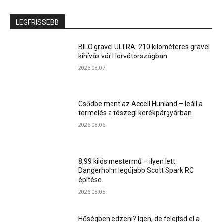
LEGFRISSEBB
BILO.gravel ULTRA: 210 kilométeres gravel
kihívás vár Horvátországban
2026.08.07.
Csődbe ment az Accell Hunland – leáll a
termelés a tószegi kerékpárgyárban
2026.08.06.
8,99 kilós mestermű – ilyen lett
Dangerholm legújabb Scott Spark RC
építése
2026.08.05.
Hőségben edzeni? Igen, de felejtsd el a