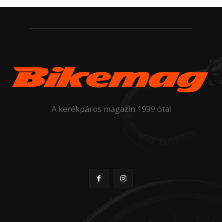
A kerékpáros magazin 1999 óta!