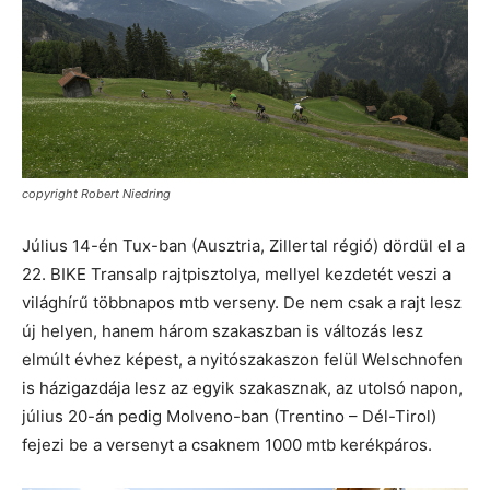
copyright Robert Niedring
Július 14-én Tux-ban (Ausztria, Zillertal régió) dördül el a
22. BIKE Transalp rajtpisztolya, mellyel kezdetét veszi a
világhírű többnapos mtb verseny. De nem csak a rajt lesz
új helyen, hanem három szakaszban is változás lesz
elmúlt évhez képest, a nyitószakaszon felül Welschnofen
is házigazdája lesz az egyik szakasznak, az utolsó napon,
július 20-án pedig Molveno-ban (Trentino – Dél-Tirol)
fejezi be a versenyt a csaknem 1000 mtb kerékpáros.