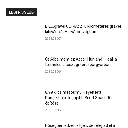
LEGFRISSEBB
BILO.gravel ULTRA: 210 kilométeres gravel
kihívás vár Horvátországban
2026.08.07.
Csődbe ment az Accell Hunland – leáll a
termelés a tószegi kerékpárgyárban
2026.08.06.
8,99 kilós mestermű – ilyen lett
Dangerholm legújabb Scott Spark RC
építése
2026.08.05.
Hőségben edzeni? Igen, de felejtsd el a