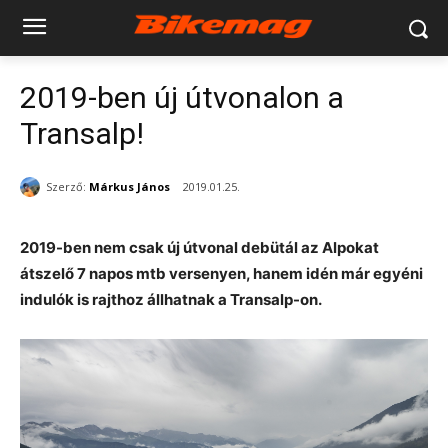
2019-ben új útvonalon a
Transalp!
Szerző:
Márkus János
2019.01.25.
2019-ben nem csak új útvonal debütál az Alpokat
átszelő 7 napos mtb versenyen, hanem idén már egyéni
indulók is rajthoz állhatnak a Transalp-on.