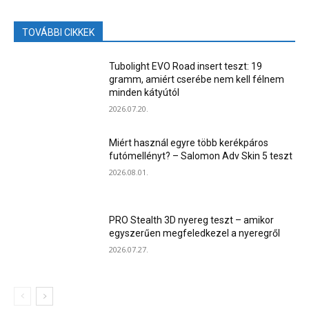
TOVÁBBI CIKKEK
Tubolight EVO Road insert teszt: 19
gramm, amiért cserébe nem kell félnem
minden kátyútól
2026.07.20.
Miért használ egyre több kerékpáros
futómellényt? – Salomon Adv Skin 5 teszt
2026.08.01.
PRO Stealth 3D nyereg teszt – amikor
egyszerűen megfeledkezel a nyeregről
2026.07.27.