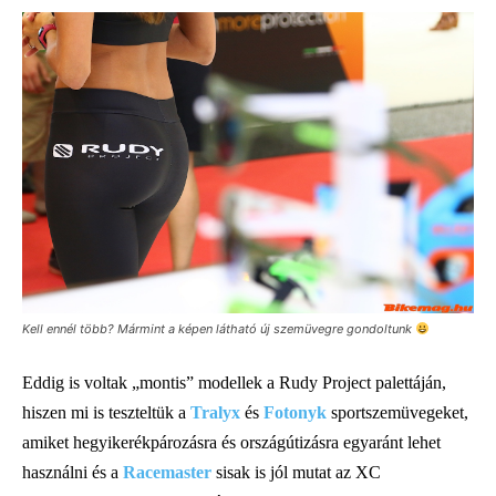
Kell ennél több? Mármint a képen látható új szemüvegre gondoltunk
Eddig is voltak „montis” modellek a Rudy Project palettáján,
hiszen mi is teszteltük a
Tralyx
és
Fotonyk
sportszemüvegeket,
amiket hegyikerékpározásra és országútizásra egyaránt lehet
használni és a
Racemaster
sisak is jól mutat az XC