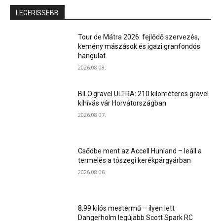
LEGFRISSEBB
Tour de Mátra 2026: fejlődő szervezés,
kemény mászások és igazi granfondós
hangulat
2026.08.08.
BILO.gravel ULTRA: 210 kilométeres gravel
kihívás vár Horvátországban
2026.08.07.
Csődbe ment az Accell Hunland – leáll a
termelés a tószegi kerékpárgyárban
2026.08.06.
8,99 kilós mestermű – ilyen lett
Dangerholm legújabb Scott Spark RC