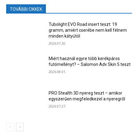
TOVÁBBI CIKKEK
Tubolight EVO Road insert teszt: 19
gramm, amiért cserébe nem kell félnem
minden kátyútól
2026.07.20.
Miért használ egyre több kerékpáros
futómellényt? – Salomon Adv Skin 5 teszt
2026.08.01.
PRO Stealth 3D nyereg teszt – amikor
egyszerűen megfeledkezel a nyeregről
2026.07.27.