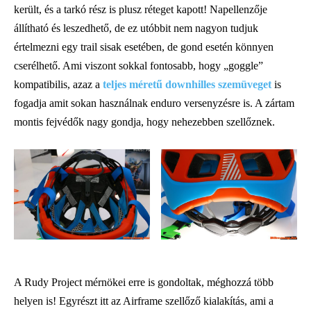
került, és a tarkó rész is plusz réteget kapott! Napellenzője
állítható és leszedhető, de ez utóbbit nem nagyon tudjuk
értelmezni egy trail sisak esetében, de gond esetén könnyen
cserélhető. Ami viszont sokkal fontosabb, hogy „goggle”
kompatibilis, azaz a
teljes méretű downhilles szemüveget
is
fogadja
amit sokan használnak enduro versenyzésre is. A zártam
montis fejvédők nagy gondja, hogy nehezebben szellőznek.
A Rudy Project mérnökei erre is gondoltak, méghozzá több
helyen is! Egyrészt itt az Airframe szellőző kialakítás, ami a