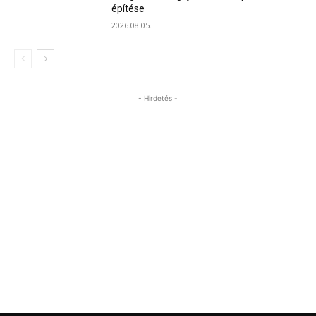
építése
2026.08.05.
- Hirdetés -