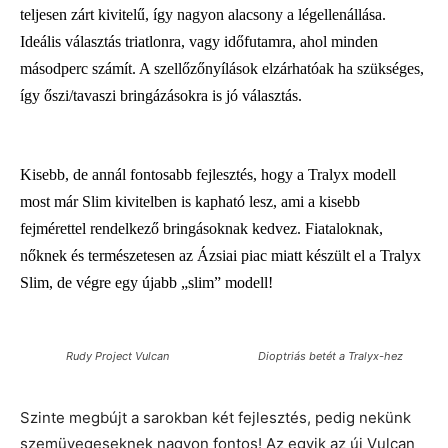
teljesen zárt kivitelű, így nagyon alacsony a légellenállása.
Ideális választás triatlonra, vagy időfutamra, ahol minden
másodperc számít. A szellőzőnyílások elzárhatóak ha szükséges,
így őszi/tavaszi bringázásokra is jó választás.
Kisebb, de annál fontosabb fejlesztés, hogy a Tralyx modell
most már Slim kivitelben is kapható lesz, ami a kisebb
fejmérettel rendelkező bringásoknak kedvez. Fiataloknak,
nőknek és természetesen az Ázsiai piac miatt készült el a Tralyx
Slim, de végre egy újabb „slim” modell!
Rudy Project Vulcan
Dioptriás betét a Tralyx-hez
Szinte megbújt a sarokban két fejlesztés, pedig nekünk
szemüvegeseknek nagyon fontos! Az egyik az új Vulcan