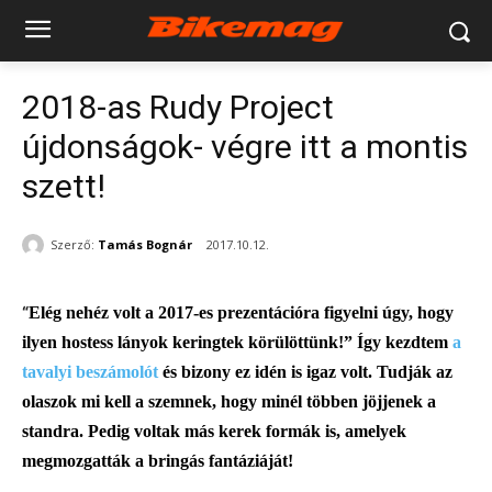
2018-as Rudy Project
újdonságok- végre itt a montis
szett!
Szerző:
Tamás Bognár
2017.10.12.
“
Elég nehéz volt a 2017-es prezentációra figyelni úgy, hogy
ilyen hostess lányok keringtek körülöttünk!” Így kezdtem
a
tavalyi beszámolót
és bizony ez idén is igaz volt. Tudják az
olaszok mi kell a szemnek, hogy minél többen jöjjenek a
standra. Pedig voltak más kerek formák is, amelyek
megmozgatták a bringás fantáziáját!