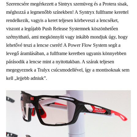
Szerencsére megérkezett a Sintryx szemüveg és a Protera sisak,
méghozzá a legmenőbb színekben! A Syntryx fullframe kerettel
rendelkezik, vagyis a keret teljesen körbeveszi a lencséket,
viszont a legújabb Push Release Systemnek köszönhetően
szétnyitható, ami megkönnyíti vagy inkább mondjuk úgy, hogy
lehetővé teszi a lencse cserét! A Power Flow System segít a
levegő áramlásában, a fullframe keretben ugyanis könnyebben
párásodik a lencse mint a nyitottakban. A szárak teljesen
megegyeznek a Tralyx csúcsmodellével, így a montisoknak sem
kell „lejjebb adniuk”.