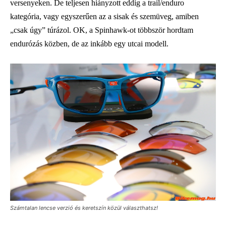
versenyeken. De teljesen hiányzott eddig a trail/enduro
kategória, vagy egyszerűen az a sisak és szemüveg, amiben
„csak úgy” túrázol. OK, a Spinhawk-ot többször hordtam
endurózás közben, de az inkább egy utcai modell.
Számtalan lencse verzió és keretszín közül választhatsz!