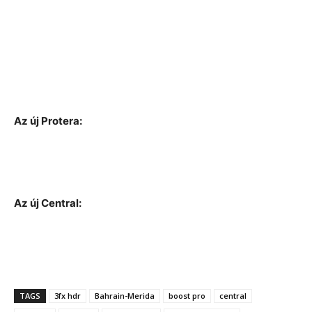
Az új Protera:
Az új Central:
TAGS
3fx hdr
Bahrain-Merida
boost pro
central