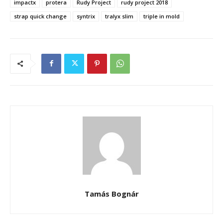
impactx
protera
Rudy Project
rudy project 2018
strap quick change
syntrix
tralyx slim
triple in mold
Tamás Bognár