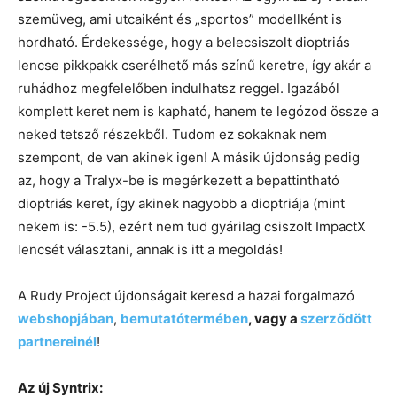
szemüveg, ami utcaiként és „sportos” modellként is
hordható. Érdekessége, hogy a belecsiszolt dioptriás
lencse pikkpakk cserélhető más színű keretre, így akár a
ruhádhoz megfelelőben indulhatsz reggel. Igazából
komplett keret nem is kapható, hanem te legózod össze a
neked tetsző részekből. Tudom ez sokaknak nem
szempont, de van akinek igen! A másik újdonság pedig
az, hogy a Tralyx-be is megérkezett a bepattintható
dioptriás keret, így akinek nagyobb a dioptriája (mint
nekem is: -5.5), ezért nem tud gyárilag csiszolt ImpactX
lencsét választani, annak is itt a megoldás!
A Rudy Project újdonságait keresd a hazai forgalmazó
webshopjában
,
bemutatótermében
, vagy a
szerződött
partnereinél
!
Az új Syntrix: