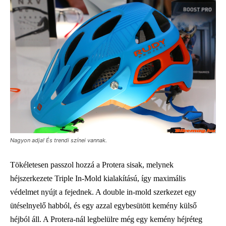
Nagyon adja! És trendi színei vannak.
Tökéletesen passzol hozzá a Protera sisak, melynek
héjszerkezete Triple In-Mold kialakítású, így maximális
védelmet nyújt a fejednek. A double in-mold szerkezet egy
ütéselnyelő habból, és egy azzal egybesütött kemény külső
héjból áll. A Protera-nál legbelülre még egy kemény héjréteg