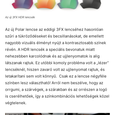
Az új 3FX HDR lencsék
Az új Polar lencse az eddigi 3FX lencséhez hasonlóan
szűri a tükröződéseket és becsillanásokat, de emellett
nagyobb vizuális élményt nyújt a kontrasztosabb színek
révén. A HDR lencsék a speciális bevonatuk miatt
nehezebben karcolódnak és az ujjlenyomatok is alig
látszanak rajtuk. Ez utóbbi komoly probléma volt a „lézer”
lencséknél, hiszen zavaró volt az ujjlenyomat rajtuk, és
letakarítani sem volt könnyű. Csak ez a lencse négyféle
színben lesz választható! Arról nem beszélve, hogy az
orrgumi, a szárvégek, a szárakban és az orrészen a logó
is cserélhetőek, így a színkombinációs lehetőségek közel
végtelenek.