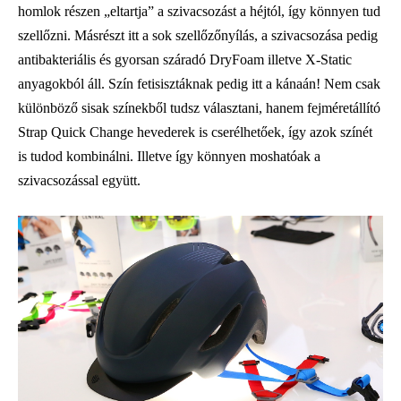
homlok részen „eltartja” a szivacsozást a héjtól, így könnyen tud
szellőzni. Másrészt itt a sok szellőzőnyílás, a szivacsozása pedig
antibakteriális és gyorsan száradó DryFoam illetve X-Static
anyagokból áll. Szín fetisisztáknak pedig itt a kánaán! Nem csak
különböző sisak színekből tudsz választani, hanem fejméretállító
Strap Quick Change hevederek is cserélhetőek, így azok színét
is tudod kombinálni. Illetve így könnyen moshatóak a
szivacsozással együtt.