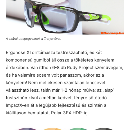
A szárak megegyeznek a Tralyx-éval.
Ergonose XI orrtámasza testreszabható, és két
komponensű gumiból áll össze a tökéletes kényelem
érdekében. Van itthon 6-8 db Rudy Project szemüvegem,
és ha valamire sosem volt panaszom, akkor az a
kényelem! Nem mellékesen számtalan lencsével
választható lesz, talán már 1-2 hónap múlva: az „alap”
füstszínűn kívül a méltán kedvelt fényre sötétedő
ImpactX-en át a legújabb fejlesztésű és szintén a
kiállításon bemutatott Polar 3FX HDR-ig.