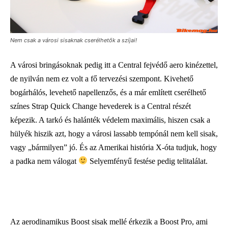
Nem csak a városi sisaknak cserélhetők a szíjai!
A városi bringásoknak pedig itt a Central fejvédő aero kinézettel,
de nyilván nem ez volt a fő tervezési szempont. Kivehető
bogárhálós, levehető napellenzős, és a már említett cserélhető
színes Strap Quick Change hevederek is a Central részét
képezik. A tarkó és halánték védelem maximális, hiszen csak a
hülyék hiszik azt, hogy a városi lassabb tempónál nem kell sisak,
vagy „bármilyen” jó. És az Amerikai história X-óta tudjuk, hogy
a padka nem válogat
Selyemfényű festése pedig telitalálat.
Az aerodinamikus Boost sisak mellé érkezik a Boost Pro, ami