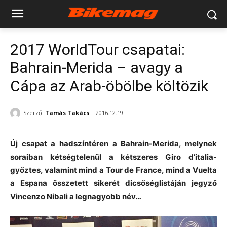
2017 WorldTour csapatai:
Bahrain-Merida – avagy a
Cápa az Arab-öbölbe költözik
Szerző:
Tamás Takács
2016.12.19.
Új csapat a hadszíntéren a Bahrain-Merida, melynek
soraiban kétségtelenül a kétszeres Giro d’italia-
győztes, valamint mind a Tour de France, mind a Vuelta
a Espana összetett sikerét dicsőséglistáján jegyző
Vincenzo Nibali a legnagyobb név…