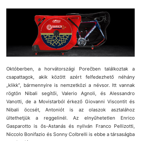
Októberben, a horvátországi Porečben találkoztak a
csapattagok, akik között azért felfedezhető néhány
„klikk”, bármennyire is nemzetközi a névsor. Itt vannak
rögtön Nibali segítői, Valerio Agnoli, és Alessandro
Vanotti, de a Movistarból érkező Giovanni Viscontit és
Nibali öccsét, Antoniót is az olaszok asztalához
ültethetjük a reggelinél. Az elnyűhetetlen Enrico
Gasparotto is ős-Astanás és nyilván Franco Pellizotti,
Niccolo Bonifazio és Sonny Colbrelli is ebbe a társaságba