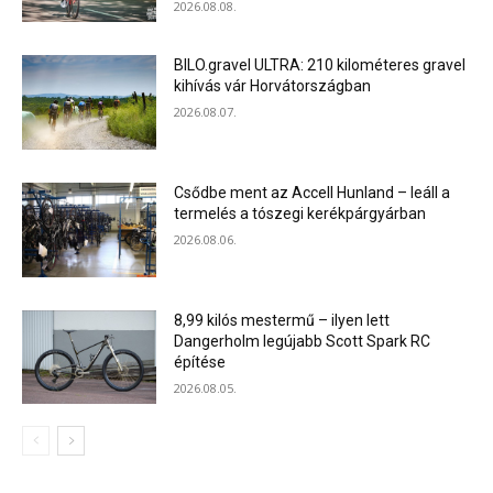
2026.08.08.
BILO.gravel ULTRA: 210 kilométeres gravel
kihívás vár Horvátországban
2026.08.07.
Csődbe ment az Accell Hunland – leáll a
termelés a tószegi kerékpárgyárban
2026.08.06.
8,99 kilós mestermű – ilyen lett
Dangerholm legújabb Scott Spark RC
építése
2026.08.05.