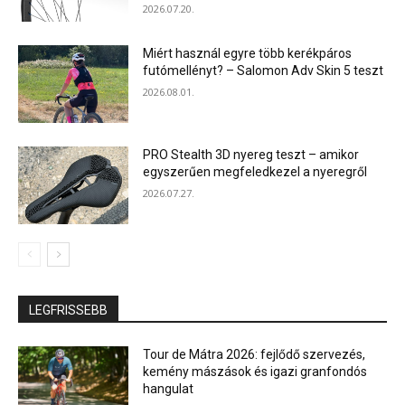
2026.07.20.
Miért használ egyre több kerékpáros
futómellényt? – Salomon Adv Skin 5 teszt
2026.08.01.
PRO Stealth 3D nyereg teszt – amikor
egyszerűen megfeledkezel a nyeregről
2026.07.27.
LEGFRISSEBB
Tour de Mátra 2026: fejlődő szervezés,
kemény mászások és igazi granfondós
hangulat