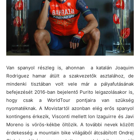
Van spanyol részleg is, ahonnan a katalán Joaquim
Rodriguez hamar átült a szakvezetők asztalához, de
mindenki tisztában volt vele már a pályafutásának
befejezését 2016-ban bejelentő Purito leigazolásakor is,
hogy csak a WorldTour pontjaira van szükség
nyomatéknak. A Movistartól azonban elég erős spanyol
kontingens érkezik, Visconti mellett Ion Izaguirre és Javi
Moreno is vörös-kékbe öltözik. A további nevek között
érdekesség a mountain bike világából átcsábított Ondrej