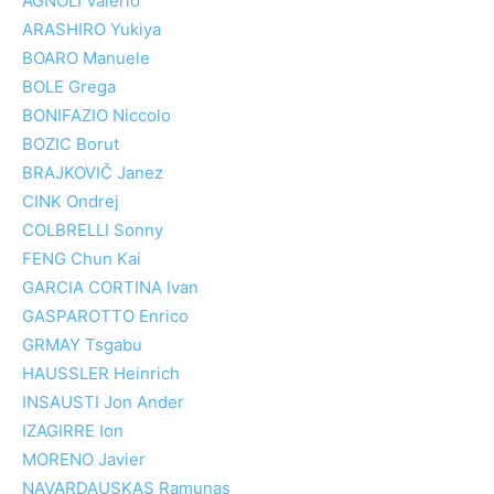
AGNOLI Valerio
ARASHIRO Yukiya
BOARO Manuele
BOLE Grega
BONIFAZIO Niccolo
BOZIC Borut
BRAJKOVIČ Janez
CINK Ondrej
COLBRELLI Sonny
FENG Chun Kai
GARCIA CORTINA Ivan
GASPAROTTO Enrico
GRMAY Tsgabu
HAUSSLER Heinrich
INSAUSTI Jon Ander
IZAGIRRE Ion
MORENO Javier
NAVARDAUSKAS Ramunas