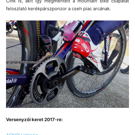
Cink is, akit így megmentett a mountain bike csapatát
feloszlató kerékpárszponzor a cseh piac arcának.
Versenyzői keret 2017-re: