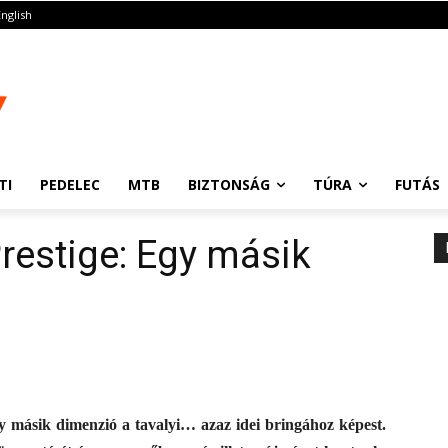
English
TI
PEDELEC
MTB
BIZTONSÁG
TÚRA
FUTÁS
restige: Egy másik
egy másik dimenzió a tavalyi… azaz idei bringához képest.