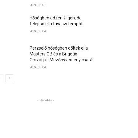
2026.08.05.
Hőségben edzeni? Igen, de
felejtsd el a tavaszi tempót!
2026.08.04.
Perzselő hőségben dőltek el a
Masters OB és a Brigetio
Országúti Mezőnyverseny csatái
2026.08.04.
- Hirdetés -