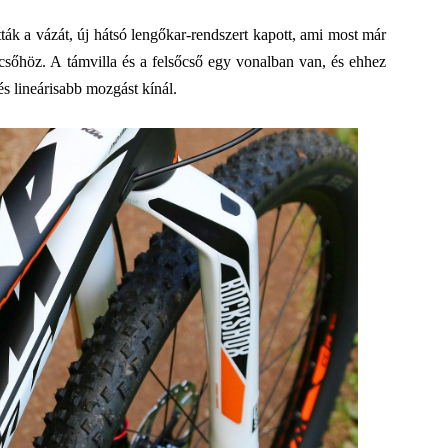
ták a vázát, új hátsó lengőkar-rendszert kapott, ami most már
sőhöz. A támvilla és a felsőcső egy vonalban van, és ehhez
 és lineárisabb mozgást kínál.