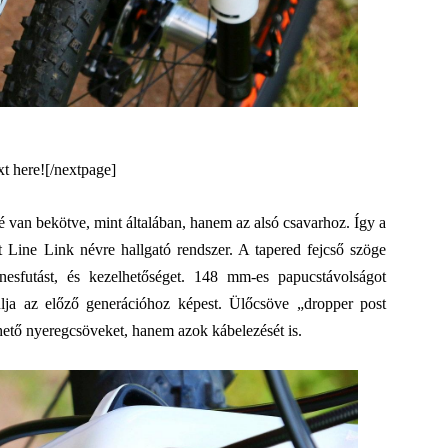
xt here![/nextpage]
é van bekötve, mint általában, hanem az alsó csavarhoz. Így a
 Line Link névre hallgató rendszer. A tapered fejcső szöge
nesfutást, és kezelhetőséget. 148 mm-es papucstávolságot
ulja az előző generációhoz képest. Ülőcsöve „dropper post
hető nyeregcsöveket, hanem azok kábelezését is.