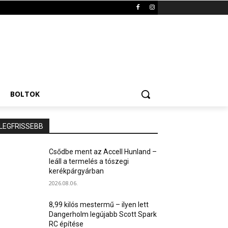
BOLTOK
LEGFRISSEBB
Csődbe ment az Accell Hunland –
leáll a termelés a tószegi
kerékpárgyárban
2026.08.06.
8,99 kilós mestermű – ilyen lett
Dangerholm legújabb Scott Spark
RC építése