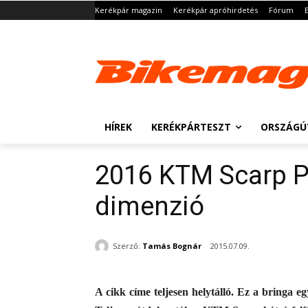
Kerékpár magazin
Kerékpár apróhirdetés
Fórum
HÍREK
KERÉKPÁRTESZT
ORSZÁGÚ
2016 KTM Scarp P
dimenzió
Szerző:
Tamás Bognár
2015.07.09.
A cikk címe teljesen helytálló. Ez a bringa 