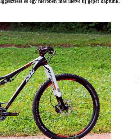
ggesztését és egy merőben más illetve új gépet kaptunk.