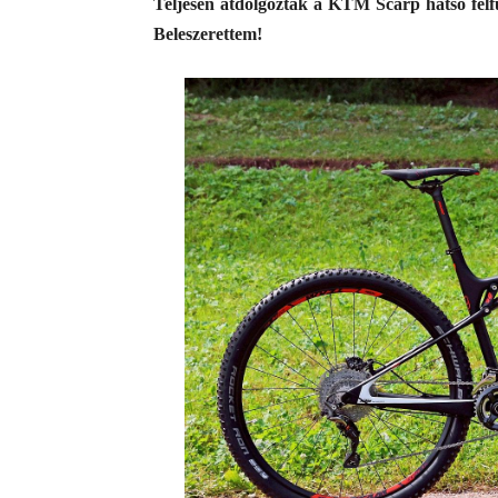
Teljesen átdolgozták a KTM Scarp hátsó felfü
Beleszerettem!