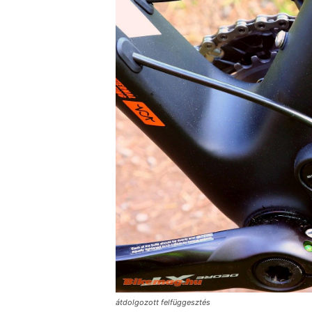
átdolgozott felfüggesztés