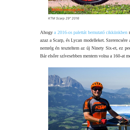
KTM Scarp 29″ 2016
Ahogy
a 2016-os palettát bemutató cikkünkben
m
azaz a Scarp, és Lycan modelleket. Szerencsére a
nemrég én teszteltem az új Ninety Six-et, ez p
Bár elsőre szívesebben mentem volna a 160-at m