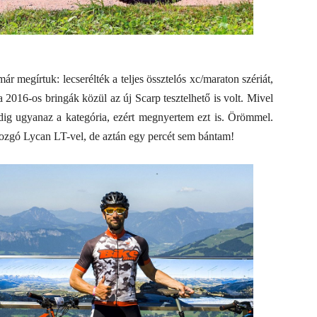
ár megírtuk: lecserélték a teljes össztelós xc/maraton szériát,
 2016-os bringák közül az új Scarp tesztelhető is volt. Mivel
edig ugyanaz a kategória, ezért megnyertem ezt is. Örömmel.
ozgó Lycan LT-vel, de aztán egy percét sem bántam!