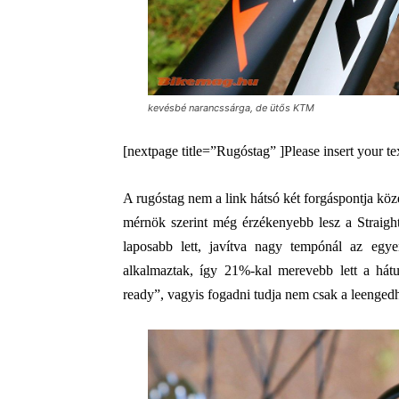
kevésbé narancssárga, de ütős KTM
[nextpage title=”Rugóstag” ]Please insert your te
A rugóstag nem a link hátsó két forgáspontja köz
mérnök szerint még érzékenyebb lesz a Straight
laposabb lett, javítva nagy tempónál az egye
alkalmaztak, így 21%-kal merevebb lett a hát
ready”, vagyis fogadni tudja nem csak a leenged