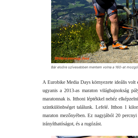
Bár elsőre szívesebben mentem volna a 160-at mozgó 
A Eurobike Media Days környezete ideális volt e
ugyanis a 2013-as maraton világbajnokság pály
maratonnak is. Itthoni léptékkel nehéz elképzel
szintkülönbséget találunk. Lefelé. Itthon 1 kil
maraton mezőnyében. Ez nagyjából 20 percnyi ere
irányíthatóságot, és a rugózást.