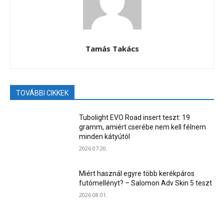
Tamás Takács
TOVÁBBI CIKKEK
Tubolight EVO Road insert teszt: 19
gramm, amiért cserébe nem kell félnem
minden kátyútól
2026.07.20.
Miért használ egyre több kerékpáros
futómellényt? – Salomon Adv Skin 5 teszt
2026.08.01.