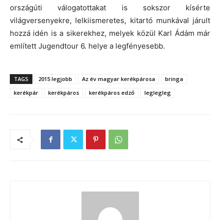
országúti válogatottakat is sokszor kísérte
világversenyekre, lelkiismeretes, kitartó munkával járult
hozzá idén is a sikerekhez, melyek közül Karl Ádám már
említett Jugendtour 6. helye a legfényesebb.
TAGS
2015 legjobb
Az év magyar kerékpárosa
bringa
kerékpár
kerékpáros
kerékpáros edző
leglegleg