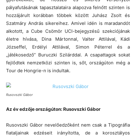
pályafutásának tapasztalataira alapozva felnőtt szinten is
hozzájárult korábban többek között Juhász Zsolt és
Szatmáry András sikereihez. Amivel idén is maradandót
alkotott, a Cube Csömör UCI-bejegyzésű szekciójának
életre hívása, Dina Mártonnal, Valter Attilával, Kádi
Józseffel, Erdélyi Attilával, Simon Péterrel és a
„játékosedző” Buruczki Szilárddal. A csapattagok sokat
fejlődtek nemzetközi szinten is, sőt, országúton még a
Tour de Hongrie-n is indultak.
Rusovszki Gábor
Az év edzője országúton: Rusovszki Gábor
Rusovszki Gábor nevelőedzőként nem csak a Tipográfia
fiataljainak edzéseit irányította, de a korosztályos