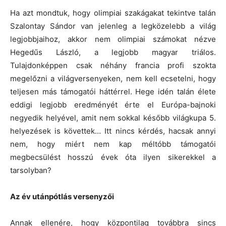
Ha azt mondtuk, hogy olimpiai szakágakat tekintve talán
Szalontay Sándor van jelenleg a legközelebb a világ
legjobbjaihoz, akkor nem olimpiai számokat nézve
Hegedűs László, a legjobb magyar triálos.
Tulajdonképpen csak néhány francia profi szokta
megelőzni a világversenyeken, nem kell ecsetelni, hogy
teljesen más támogatói háttérrel. Hege idén talán élete
eddigi legjobb eredményét érte el Európa-bajnoki
negyedik helyével, amit nem sokkal később világkupa 5.
helyezések is követtek… Itt nincs kérdés, hacsak annyi
nem, hogy miért nem kap méltóbb támogatói
megbecsülést hosszú évek óta ilyen sikerekkel a
tarsolyban?
Az év utánpótlás versenyzői
Annak ellenére, hogy központilag továbbra sincs