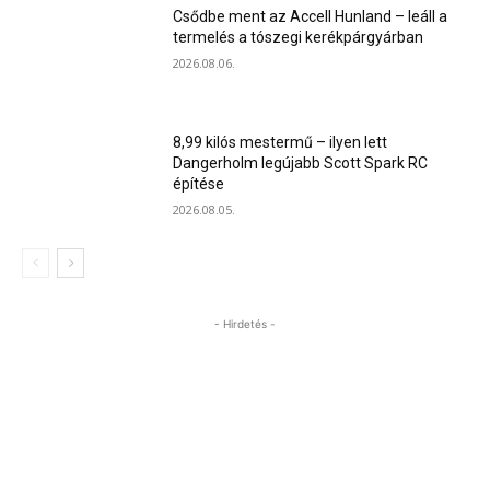
Csődbe ment az Accell Hunland – leáll a
termelés a tószegi kerékpárgyárban
2026.08.06.
8,99 kilós mestermű – ilyen lett
Dangerholm legújabb Scott Spark RC
építése
2026.08.05.
- Hirdetés -