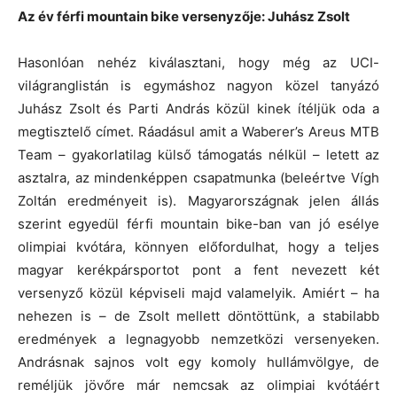
Az év férfi mountain bike versenyzője: Juhász Zsolt
Hasonlóan nehéz kiválasztani, hogy még az UCI-
világranglistán is egymáshoz nagyon közel tanyázó
Juhász Zsolt és Parti András közül kinek ítéljük oda a
megtisztelő címet. Ráadásul amit a Waberer’s Areus MTB
Team – gyakorlatilag külső támogatás nélkül – letett az
asztalra, az mindenképpen csapatmunka (beleértve Vígh
Zoltán eredményeit is). Magyarországnak jelen állás
szerint egyedül férfi mountain bike-ban van jó esélye
olimpiai kvótára, könnyen előfordulhat, hogy a teljes
magyar kerékpársportot pont a fent nevezett két
versenyző közül képviseli majd valamelyik. Amiért – ha
nehezen is – de Zsolt mellett döntöttünk, a stabilabb
eredmények a legnagyobb nemzetközi versenyeken.
Andrásnak sajnos volt egy komoly hullámvölgye, de
reméljük jövőre már nemcsak az olimpiai kvótáért