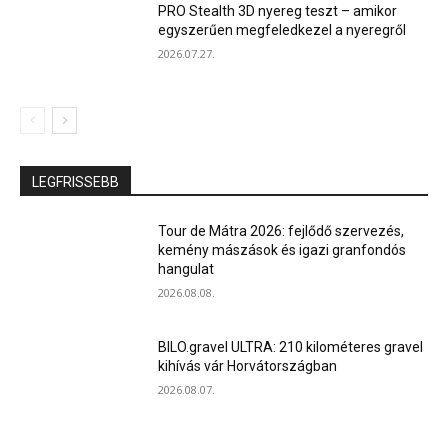
PRO Stealth 3D nyereg teszt – amikor
egyszerűen megfeledkezel a nyeregről
2026.07.27.
LEGFRISSEBB
Tour de Mátra 2026: fejlődő szervezés,
kemény mászások és igazi granfondós
hangulat
2026.08.08.
BILO.gravel ULTRA: 210 kilométeres gravel
kihívás vár Horvátországban
2026.08.07.