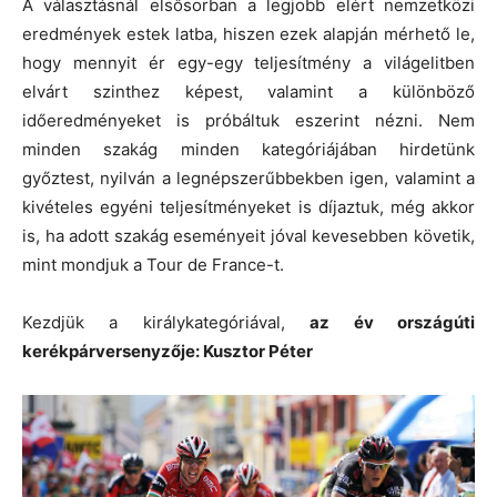
A választásnál elsősorban a legjobb elért nemzetközi
eredmények estek latba, hiszen ezek alapján mérhető le,
hogy mennyit ér egy-egy teljesítmény a világelitben
elvárt szinthez képest, valamint a különböző
időeredményeket is próbáltuk eszerint nézni. Nem
minden szakág minden kategóriájában hirdetünk
győztest, nyilván a legnépszerűbbekben igen, valamint a
kivételes egyéni teljesítményeket is díjaztuk, még akkor
is, ha adott szakág eseményeit jóval kevesebben követik,
mint mondjuk a Tour de France-t.
Kezdjük a királykategóriával,
az év országúti
kerékpárversenyzője: Kusztor Péter