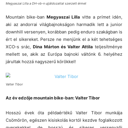
Megyaszai Lilla a DH-vb-n ujjáldozattal szerzett érmet
Mountain bike-ban
Megyaszai Lilla
vitte a prímet idén,
aki az andorrai világbajnokságon harmadik lett a junior
downhill versenyen, korábban pedig enduro szakágban is
ért el sikereket. Persze ne menjünk el a két tehetséges
XCO-s srác,
Dina Márton és Valter Attila
teljesítménye
mellett se, akik az Európa bajnoki váltónk 6. helyéhez
járultak hozzá nagyszerű körökkel!
Valter Tibor
Az év edzője mountain bike-ban: Valter Tibor
Hosszú évek óta példaértékű Valter Tibor munkája
Csömörön, egészen kisiskolás kortól kezdve foglalkozott
gyerekekkel, de hosszú és sikeres versenyzői