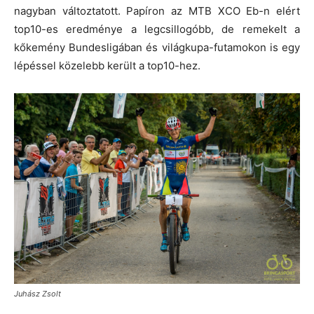
nagyban változtatott. Papíron az MTB XCO Eb-n elért
top10-es eredménye a legcsillogóbb, de remekelt a
kőkemény Bundesligában és világkupa-futamokon is egy
lépéssel közelebb került a top10-hez.
Juhász Zsolt