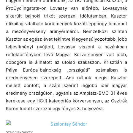
nagyon nehezen döntöttünk, az UCI ranglistán Kusztor, a
ProCyclingstats-on Lovassy van előrébb. Lovassynak
sikerült bajnoki trikót szerezni időfutamban, Kusztor
etikailag vitatható körülmények között épphogy lemaradt
a mezőnyverseny aranyérméről. Nemzetközi szinten
Kusztor az egész évet tekintve kiegyensúlyozottabb, jobb
teljesítményt nyújtott, Lovassy viszont a hazánkban
reflektorfényben lévő Magyar Körversenyen volt jobb,
dobogóra is állhatott az utolsó szakaszon. Krisztián a
Pálya Európa-bajnokság „országúti” számaiban is
eredményesen szerepelt. Ami nálunk mégis Kusztor
mellett döntött, a szám szerint legjobb idei magyar
eredmény országúton, ugyanis az Amplatz-BMC 31 éves
kerekese egy HC(!) kategóriás körversenyen, az Osztrák
Körön tudott szerezni egy fényes 3. helyezést.
Szalontay Sándor