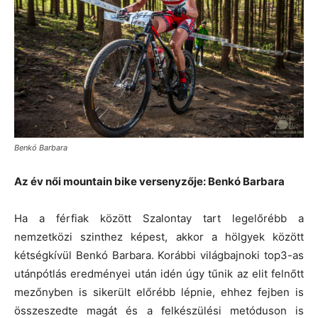
Benkó Barbara
Az év női mountain bike versenyzője: Benkó Barbara
Ha a férfiak között Szalontay tart legelőrébb a
nemzetközi szinthez képest, akkor a hölgyek között
kétségkívül Benkó Barbara. Korábbi világbajnoki top3-as
utánpótlás eredményei után idén úgy tűnik az elit felnőtt
mezőnyben is sikerült előrébb lépnie, ehhez fejben is
összeszedte magát és a felkészülési metóduson is