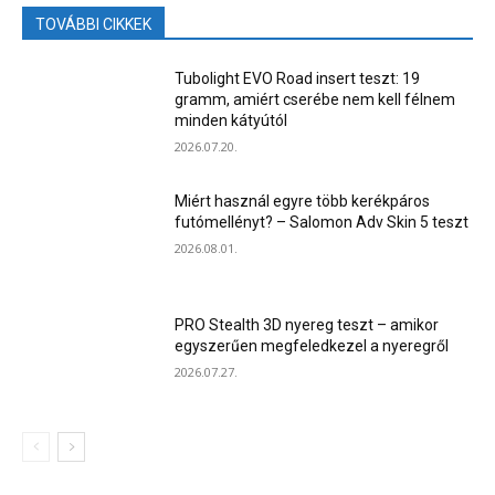
TOVÁBBI CIKKEK
Tubolight EVO Road insert teszt: 19
gramm, amiért cserébe nem kell félnem
minden kátyútól
2026.07.20.
Miért használ egyre több kerékpáros
futómellényt? – Salomon Adv Skin 5 teszt
2026.08.01.
PRO Stealth 3D nyereg teszt – amikor
egyszerűen megfeledkezel a nyeregről
2026.07.27.