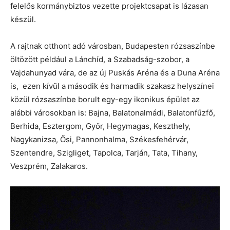
felelős kormánybiztos vezette projektcsapat is lázasan
készül.
A rajtnak otthont adó városban, Budapesten rózsaszínbe
öltözött például a Lánchíd, a Szabadság-szobor, a
Vajdahunyad vára, de az új Puskás Aréna és a Duna Aréna
is, ezen kívül a második és harmadik szakasz helyszínei
közül rózsaszínbe borult egy-egy ikonikus épület az
alábbi városokban is: Bajna, Balatonalmádi, Balatonfűzfő,
Berhida, Esztergom, Győr, Hegymagas, Keszthely,
Nagykanizsa, Ősi, Pannonhalma, Székesfehérvár,
Szentendre, Szigliget, Tapolca, Tarján, Tata, Tihany,
Veszprém, Zalakaros.