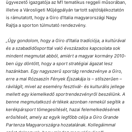
ügyvezető igazgatója az M1 tematikus reggeli műsorában,
illetve a Városligeti Műjégpályán tartott sajtótájékoztatón
is rámutatott, hogy a Giro d’Italia magyarországi Nagy
Rajtja a sporton túlmutató rendezvény.
„Úgy gondolom, hogy a Giro d’Italia tradíciója, a kultúrával
és a szabadidősporttal való évszázados kapcsolata sok
mindent megmutat abból, amiért a magyar kormány 2010-
ben úgy döntött, hogy a sport stratégiai ágazat lesz
hazánkban. Egy nagyszerű sportág rendezvénye a Giro,
erre a mai Rózsaszín Fények Éjszakája is – stílszerűen –
rávilágít, mivel az esemény fesztivál- és kulturális jellege
mellett egy kiemelkedő sportrendezvényről beszélünk. A
benne megmutatkozó értékek azonban remekül segítik a
kerékpársport tömegesítését, hazai felemelkedésének
erősítését, amely az egyik legfőbb célja a Giro Grande
Partenza Magyarországra hozatalának. Kollegáimmal