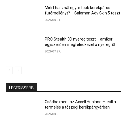
Miért használ egyre több kerékpáros
futómellényt? – Salomon Adv Skin 5 teszt
2026.08.01.
PRO Stealth 3D nyereg teszt – amikor
egyszerűen megfeledkezel a nyeregről
2026.07.27.
LEGFRISSEBB
Csődbe ment az Accell Hunland – leáll a
termelés a tószegi kerékpárgyárban
2026.08.06.