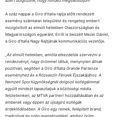
azért dolgozunk, hogy mindez megvalósuljon!”
A száz nappal a Giro d’Italia rajtja előtt rendezett
esemény számtalan települést és rengeteg embert
mozgósított az elmúlt hetekben Olaszországban és
Magyarországon egyaránt. Erről is beszélt Mezei Dániel,
a Giro d’Italia Nagy Rajtjának kommunikációs vezetője.
„Az elmúlt hetekben, amióta elkezdetük szervezni a
rendezvényt, nagy örömmel láttuk, menynyien állnak
pozitívan, segítően a Giro d’Italia Grande Partenza
eseményhez és a Rózsaszín Fények Éjszakájához. A
Nemzeti Sportügynökségnél dolgozó kollégáimmal
együtt mindezt tapasztaljuk a közösségi média
felületeinken, az MTVA partneri hozzáállásában és az
emberek vagy éppen az újságíró kollégák
érdeklődésében. A Giro egy remek, felépített brand,
tradícióval és szép eseményekkel, amihez öröm