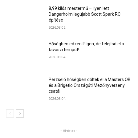
8,99 kilós mestermű – ilyen lett
Dangerholm legújabb Scott Spark RC
építése
2026.08.05.
Hőségben edzeni? Igen, de felejtsd el a
tavaszi tempót!
2026.08.04.
Perzselő hőségben dőltek el a Masters OB
és a Brigetio Országúti Mezőnyverseny
csatái
2026.08.04.
- Hirdetés -