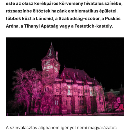
este az olasz kerékpáros körverseny hivatalos színébe,
rózsaszínbe öltöztek hazánk emblematikus épületei,
többek közt a Lánchíd, a Szabadság-szobor, a Puskás
Aréna, a Tihanyi Apátság vagy a Festetich-kastély.
A színválasztás alighanem igényel némi magyarázatot: