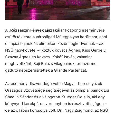
A
„Rózsaszín Fények Éjszakája”
központi eseményére
csütörtök este a Városligeti Műjégpályán került sor, ahol
olimpiai bajnok és olimpikon közönségkedvencek – az
NSÜ nagykövetei –, köztük Kovács Ágnes, Kiss Gergely,
Szávay Ágnes és Kovács „Kokó” István, valamint
meghívottként, Baji Balázs világbajnoki bronzérmes
gátfutó népszerűsítették a Grande Partenzát.
Az esemény díszvendége volt a Magyar Korcsolyázók
Országos Szövetsége segítségével az olimpiai bajnok Liu
Shaolin Sándor és a válogatott Krueger Cole is, aki egy
könynyed kerékpáros versenyben is részt vett a jégen –
de az ő lábán korcsolya volt. Dr. Nagy Zsigmond, az NSÜ