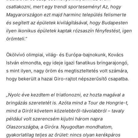
csatlakozni, mert egy trendi sportesemény! Az, hogy
Magyarországon ezt majd harminc település felismerte
és segített az épületek kivilágításával, hogy Budapesten
ilyen ikonikus épületek kaptak rózsaszín fényfestést, igen
örömteli.”
Ökölvívó olimpiai, világ- és Európa-bajnokunk, Kovács
István elmondta, egy ideje igazi fanatikus bringarajongó,
s mint ilyen, nagy öröm és megtiszteltetés volt számára,
hogy bekerült a hazai Giro-rajtot népszerűsítő csapatba.
„Nyolc éve kezdtem el triatlonozni, ez hozta magával a
bringázás szeretetét is. Azóta mind a Tour de Hongrie-t,
mind a Girót követem közelebbről-távolabbról – tavaly
például volt szerencsém kijutni három napra
Olaszországba, a Giróra. Nyugodtan mondhatom,
gyakorlatilag teljes az őrület: nincs olyan kerékpáros