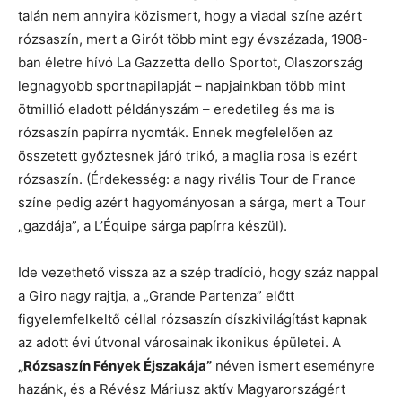
talán nem annyira közismert, hogy a viadal színe azért
rózsaszín, mert a Girót több mint egy évszázada, 1908-
ban életre hívó La Gazzetta dello Sportot, Olaszország
legnagyobb sportnapilapját – napjainkban több mint
ötmillió eladott példányszám – eredetileg és ma is
rózsaszín papírra nyomták. Ennek megfelelően az
összetett győztesnek járó trikó, a maglia rosa is ezért
rózsaszín. (Érdekesség: a nagy rivális Tour de France
színe pedig azért hagyományosan a sárga, mert a Tour
„gazdája”, a L’Équipe sárga papírra készül).
Ide vezethető vissza az a szép tradíció, hogy száz nappal
a Giro nagy rajtja, a „Grande Partenza” előtt
figyelemfelkeltő céllal rózsaszín díszkivilágítást kapnak
az adott évi útvonal városainak ikonikus épületei. A
„Rózsaszín Fények Éjszakája”
néven ismert eseményre
hazánk, és a Révész Máriusz aktív Magyarországért