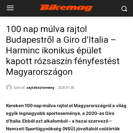
100 nap múlva rajtol
Budapestről a Giro d’Italia –
Harminc ikonikus épület
kapott rózsaszín fényfestést
Magyarországon
Szerző:
sajtóközlemény
2020.01.30.
Kereken 100 nap múlva rajtol el Magyarországról a világ
egyik legnagyobb sporteseménye, a 2020-as Giro
d’Italia. Ebből azt alkalomból – a hazai szervező –
Nemzeti Sportügynökség (NSÜ) jóvoltából csütörtök