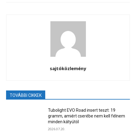
sajtóközlemény
TOVÁBBI CIKKEK
Tubolight EVO Road insert teszt: 19
gramm, amiért cserébe nem kell félnem
minden kátyútól
2026.07.20.