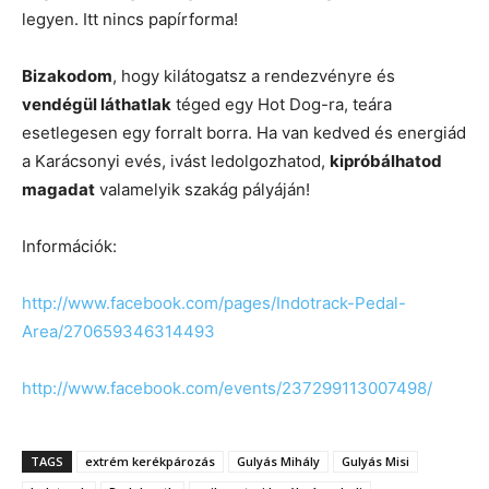
legyen. Itt nincs papírforma!
Bizakodom
, hogy kilátogatsz a rendezvényre és
vendégül láthatlak
téged egy Hot Dog-ra, teára
esetlegesen egy forralt borra. Ha van kedved és energiád
a Karácsonyi evés, ivást ledolgozhatod,
kipróbálhatod
magadat
valamelyik szakág pályáján!
Információk:
http://www.facebook.com/pages/Indotrack-Pedal-
Area/270659346314493
http://www.facebook.com/events/237299113007498/
TAGS
extrém kerékpározás
Gulyás Mihály
Gulyás Misi