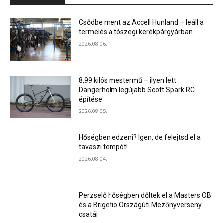
Csődbe ment az Accell Hunland – leáll a
termelés a tószegi kerékpárgyárban
2026.08.06.
8,99 kilós mestermű – ilyen lett
Dangerholm legújabb Scott Spark RC
építése
2026.08.05.
Hőségben edzeni? Igen, de felejtsd el a
tavaszi tempót!
2026.08.04.
Perzselő hőségben dőltek el a Masters OB
és a Brigetio Országúti Mezőnyverseny
csatái