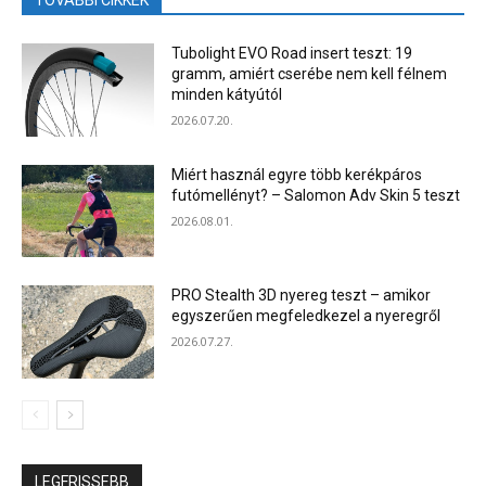
TOVÁBBI CIKKEK
Tubolight EVO Road insert teszt: 19
gramm, amiért cserébe nem kell félnem
minden kátyútól
2026.07.20.
Miért használ egyre több kerékpáros
futómellényt? – Salomon Adv Skin 5 teszt
2026.08.01.
PRO Stealth 3D nyereg teszt – amikor
egyszerűen megfeledkezel a nyeregről
2026.07.27.
LEGFRISSEBB