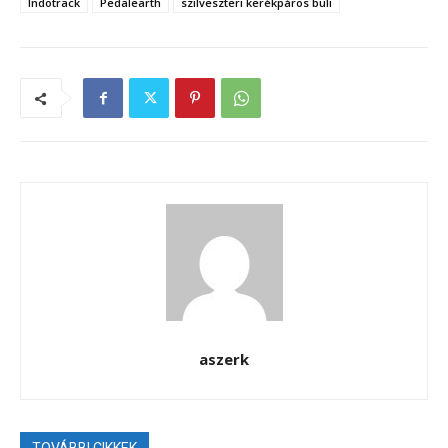
Indotrack
Pedalearth
szilveszteri kerékpáros buli
aszerk