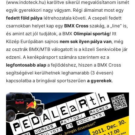
(www.indoteck.hu) karöltve sikerül megvalósítanom ismét
egyik gyerekkori nagy vágyam. Régi álmaimat most egy
fedett föld pálya
létrehozatala követi. A csepeli fedett
csarnokban helyet kap egy
BMX Cross
szakág, a „line” is,
és amint azt jól tudjátok, a BMX
Olimpiai sportág
! Itt
Közép Európában sajnos
nem sok ilyen pálya van
, még
az osztrák BMX/MTB válogatott is a közeli Senkvicébe jár
edzeni. A kerékpársport számára szerintem ez a
legfontosabb alap
a fejlődéshez, hiszen a BMX Cross
segítségével kerülhetnek leghamarabb (3 évesen)
kapcsolatba a bringával sportszerűen
a gyerekek
.