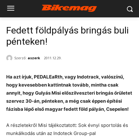
Fedett földpályás bringás buli
pénteken!
Szerző:
aszerk
2011.12.29.
Ha azt írjuk, PEDALEaRth, vagy Indotrack, valószínű,
hogy kevesebben kattintnak tovább, mintha csak
annyit, hogy Gulyás Misi előszilveszteri bringás őrületet
szervez 30-án, pénteken, a még csak éppen építési
fázisba lépő első magyar fedett föld pályán, Csepelen!
A részletekről Misi tájékoztatott: Sok évnyi sportolás és
munkálkodás után az Indoteck Group-pal