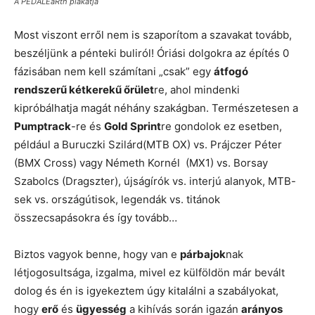
A PEDALEaRth plakátja
Most viszont erről nem is szaporítom a szavakat tovább,
beszéljünk a pénteki buliról! Óriási dolgokra az építés 0
fázisában nem kell számítani „csak” egy
átfogó
rendszerű kétkerekű őrület
re, ahol mindenki
kipróbálhatja magát néhány szakágban. Természetesen a
Pumptrack
-re és
Gold Sprint
re gondolok ez esetben,
például a Buruczki Szilárd(MTB OX) vs. Prájczer Péter
(BMX Cross) vagy Németh Kornél (MX1) vs. Borsay
Szabolcs (Dragszter), újságírók vs. interjú alanyok, MTB-
sek vs. országútisok, legendák vs. titánok
összecsapásokra és így tovább…
Biztos vagyok benne, hogy van e
párbajok
nak
létjogosultsága, izgalma, mivel ez külföldön már bevált
dolog és én is igyekeztem úgy kitalálni a szabályokat,
hogy
erő
és
ügyesség
a kihívás során igazán
arányos