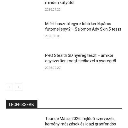
minden kátyútól
2026.07.20.
Miért használ egyre több kerékpáros
futómellényt? – Salomon Adv Skin 5 teszt
2026.08.01.
PRO Stealth 3D nyereg teszt – amikor
egyszerűen megfeledkezel a nyeregről
2026.07.27.
LEGFRISSEBB
Tour de Mátra 2026: fejlődő szervezés,
kemény mászások és igazi granfondós