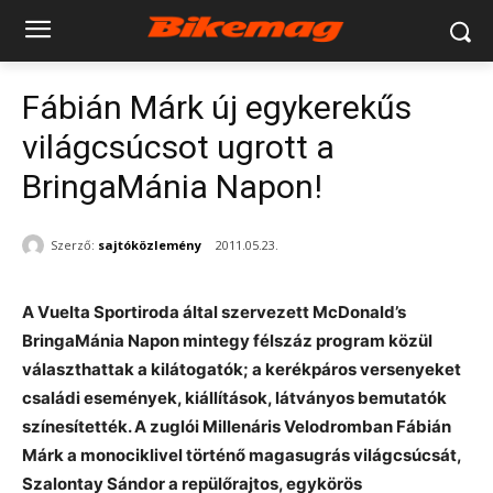
Fábián Márk új egykerekűs
világcsúcsot ugrott a
BringaMánia Napon!
Szerző:
sajtóközlemény
2011.05.23.
A Vuelta Sportiroda által szervezett McDonald’s
BringaMánia Napon mintegy félszáz program közül
választhattak a kilátogatók; a kerékpáros versenyeket
családi események, kiállítások, látványos bemutatók
színesítették. A zuglói Millenáris Velodromban Fábián
Márk a monociklivel történő magasugrás világcsúcsát,
Szalontay Sándor a repülőrajtos, egykörös