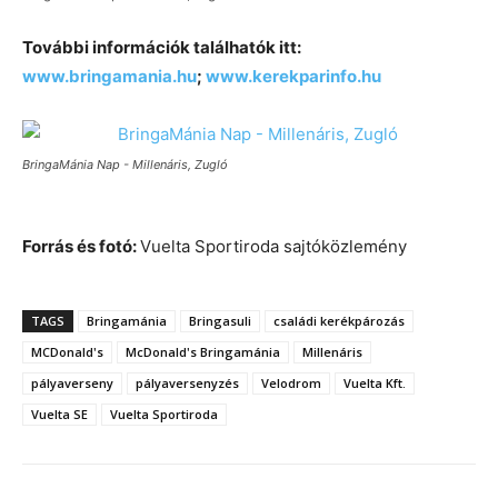
További információk találhatók itt:
www.bringamania.hu
;
www.kerekparinfo.hu
BringaMánia Nap - Millenáris, Zugló
Forrás és fotó:
Vuelta Sportiroda sajtóközlemény
TAGS
Bringamánia
Bringasuli
családi kerékpározás
MCDonald's
McDonald's Bringamánia
Millenáris
pályaverseny
pályaversenyzés
Velodrom
Vuelta Kft.
Vuelta SE
Vuelta Sportiroda