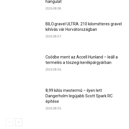
hangulat
2026.08.08.
BILO.gravel ULTRA: 210 kilométeres gravel
kihívás vár Horvátországban
2026.08.07.
Csődbe ment az Accell Hunland – leáll a
termelés a tószegi kerékpárgyárban
2026.08.06.
8,99 kilós mestermű – ilyen lett
Dangerholm legújabb Scott Spark RC
építése
2026.08.05.