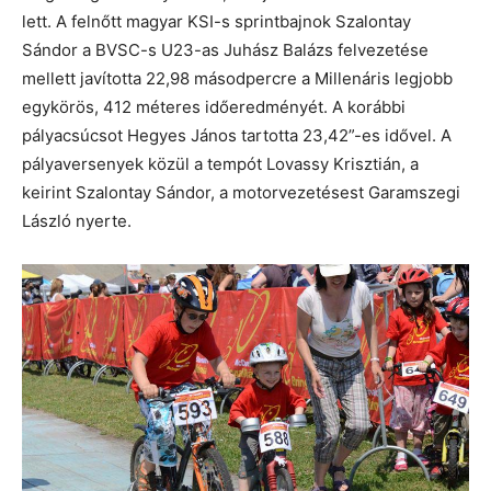
lett. A felnőtt magyar KSI-s sprintbajnok Szalontay
Sándor a BVSC-s U23-as Juhász Balázs felvezetése
mellett javította 22,98 másodpercre a Millenáris legjobb
egykörös, 412 méteres időeredményét. A korábbi
pályacsúcsot Hegyes János tartotta 23,42”-es idővel. A
pályaversenyek közül a tempót Lovassy Krisztián, a
keirint Szalontay Sándor, a motorvezetésest Garamszegi
László nyerte.