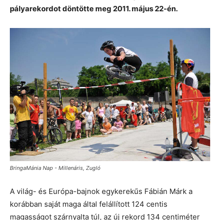
pályarekordot döntötte meg 2011. május 22-én.
BringaMánia Nap - Millenáris, Zugló
A világ- és Európa-bajnok egykerekűs Fábián Márk a
korábban saját maga által felállított 124 centis
magasságot szárnyalta túl, az új rekord 134 centiméter