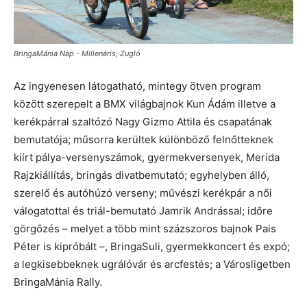
BringaMánia Nap - Millenáris, Zugló
Az ingyenesen látogatható, mintegy ötven program
között szerepelt a BMX világbajnok Kun Ádám illetve a
kerékpárral szaltózó Nagy Gizmo Attila és csapatának
bemutatója; műsorra kerültek különböző felnőtteknek
kiírt pálya-versenyszámok, gyermekversenyek, Merida
Rajzkiállítás, bringás divatbemutató; egyhelyben álló,
szerelő és autóhúzó verseny; művészi kerékpár a női
válogatottal és triál-bemutató Jamrik Andrással; időre
görgőzés – melyet a több mint százszoros bajnok Pais
Péter is kipróbált –, BringaSuli, gyermekkoncert és expó;
a legkisebbeknek ugrálóvár és arcfestés; a Városligetben
BringaMánia Rally.