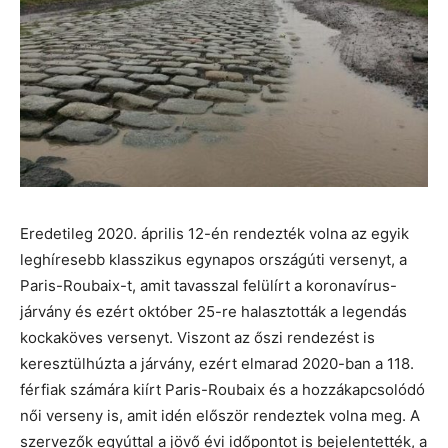
Eredetileg 2020. április 12-én rendezték volna az egyik
leghíresebb klasszikus egynapos országúti versenyt, a
Paris-Roubaix-t, amit tavasszal felülírt a koronavírus-
járvány és ezért október 25-re halasztották a legendás
kockaköves versenyt. Viszont az őszi rendezést is
keresztülhúzta a járvány, ezért elmarad 2020-ban a 118.
férfiak számára kiírt Paris-Roubaix és a hozzákapcsolódó
női verseny is, amit idén először rendeztek volna meg. A
szervezők egyúttal a jövő évi időpontot is bejelentették, a