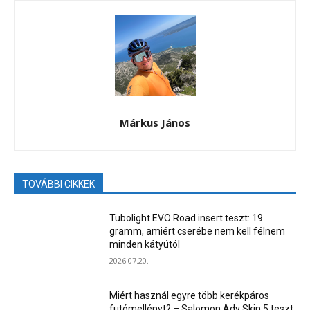
Márkus János
TOVÁBBI CIKKEK
Tubolight EVO Road insert teszt: 19
gramm, amiért cserébe nem kell félnem
minden kátyútól
2026.07.20.
Miért használ egyre több kerékpáros
futómellényt? – Salomon Adv Skin 5 teszt