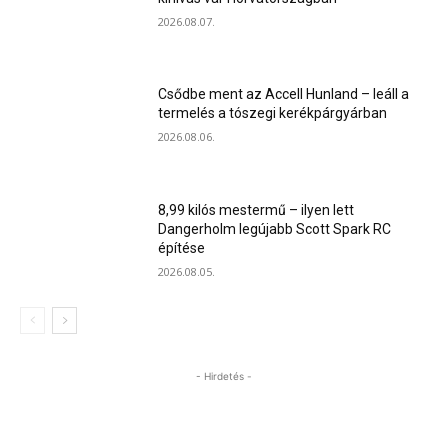
2026.08.07.
Csődbe ment az Accell Hunland – leáll a
termelés a tószegi kerékpárgyárban
2026.08.06.
8,99 kilós mestermű – ilyen lett
Dangerholm legújabb Scott Spark RC
építése
2026.08.05.
- Hirdetés -