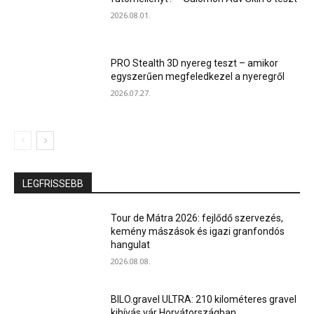
2026.08.01.
PRO Stealth 3D nyereg teszt – amikor
egyszerűen megfeledkezel a nyeregről
2026.07.27.
LEGFRISSEBB
Tour de Mátra 2026: fejlődő szervezés,
kemény mászások és igazi granfondós
hangulat
2026.08.08.
BILO.gravel ULTRA: 210 kilométeres gravel
kihívás vár Horvátországban