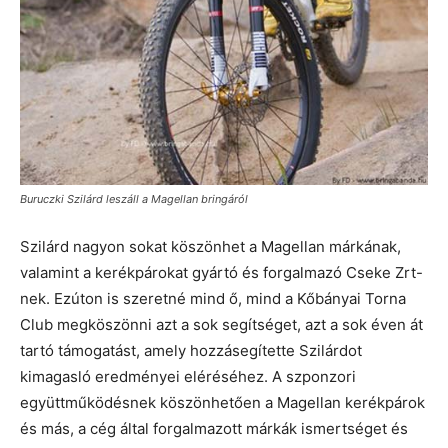
Buruczki Szilárd leszáll a Magellan bringáról
Szilárd nagyon sokat köszönhet a Magellan márkának,
valamint a kerékpárokat gyártó és forgalmazó Cseke Zrt-
nek. Ezúton is szeretné mind ő, mind a Kőbányai Torna
Club megköszönni azt a sok segítséget, azt a sok éven át
tartó támogatást, amely hozzásegítette Szilárdot
kimagasló eredményei eléréséhez. A szponzori
együttműködésnek köszönhetően a Magellan kerékpárok
és más, a cég által forgalmazott márkák ismertséget és