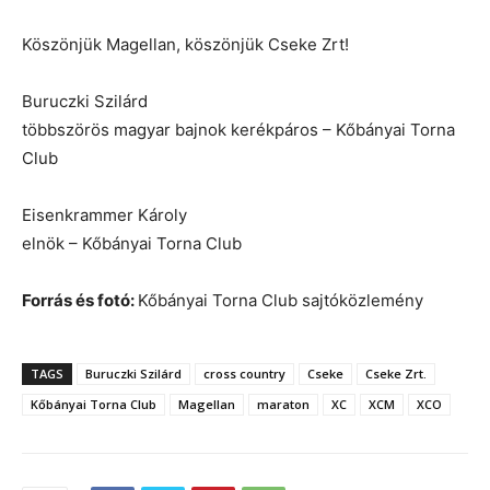
Köszönjük Magellan, köszönjük Cseke Zrt!
Buruczki Szilárd
többszörös magyar bajnok kerékpáros – Kőbányai Torna
Club
Eisenkrammer Károly
elnök – Kőbányai Torna Club
Forrás és fotó:
Kőbányai Torna Club sajtóközlemény
TAGS
Buruczki Szilárd
cross country
Cseke
Cseke Zrt.
Kőbányai Torna Club
Magellan
maraton
XC
XCM
XCO