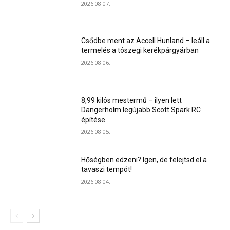
2026.08.07.
Csődbe ment az Accell Hunland – leáll a
termelés a tószegi kerékpárgyárban
2026.08.06.
8,99 kilós mestermű – ilyen lett
Dangerholm legújabb Scott Spark RC
építése
2026.08.05.
Hőségben edzeni? Igen, de felejtsd el a
tavaszi tempót!
2026.08.04.