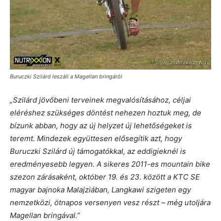
Buruczki Szilárd leszáll a Magellan bringáról
„Szilárd jövőbeni terveinek megvalósításához, céljai
eléréshez szükséges döntést nehezen hoztuk meg, de
bízunk abban, hogy az új helyzet új lehetőségeket is
teremt. Mindezek együttesen elősegítik azt, hogy
Buruczki Szilárd új támogatókkal, az eddigieknél is
eredményesebb legyen. A sikeres 2011-es mountain bike
szezon zárásaként, október 19. és 23. között a KTC SE
magyar bajnoka Malajziában, Langkawi szigeten egy
nemzetközi, ötnapos versenyen vesz részt – még utoljára
Magellan bringával.”