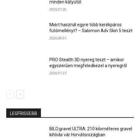
minden kátyútól
2026.07.20.
Miért használ egyre több kerékpáros
futómellényt? – Salomon Adv Skin 5 teszt
2026.08.01.
PRO Stealth 3D nyereg teszt – amikor
egyszerűen megfeledkezel a nyeregről
2026.07.27.
LEGFRISSEBB
BILO.gravel ULTRA: 210 kilométeres gravel
kihívás vár Horvátországban