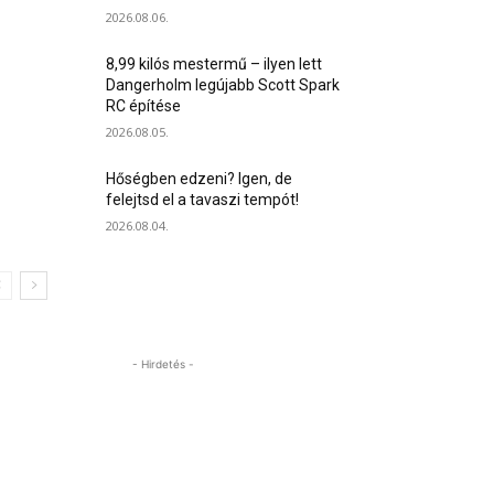
2026.08.06.
8,99 kilós mestermű – ilyen lett
Dangerholm legújabb Scott Spark
RC építése
2026.08.05.
Hőségben edzeni? Igen, de
felejtsd el a tavaszi tempót!
2026.08.04.
- Hirdetés -