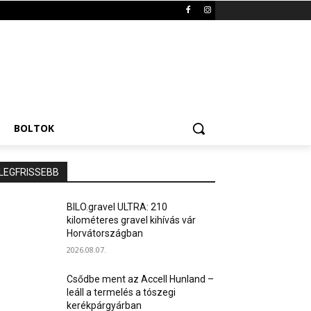
BOLTOK
LEGFRISSEBB
BILO.gravel ULTRA: 210
kilométeres gravel kihívás vár
Horvátországban
2026.08.07.
Csődbe ment az Accell Hunland –
leáll a termelés a tószegi
kerékpárgyárban