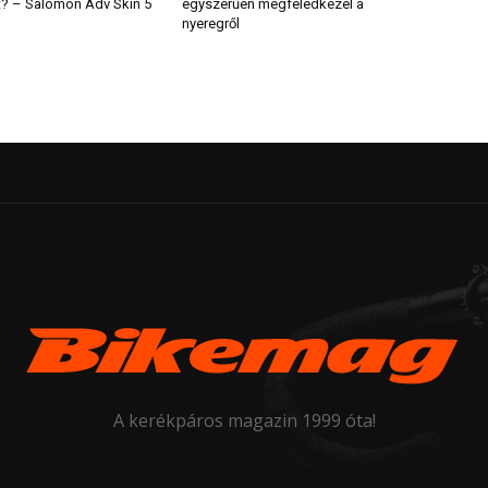
t? – Salomon Adv Skin 5
egyszerűen megfeledkezel a
nyeregről
A kerékpáros magazin 1999 óta!