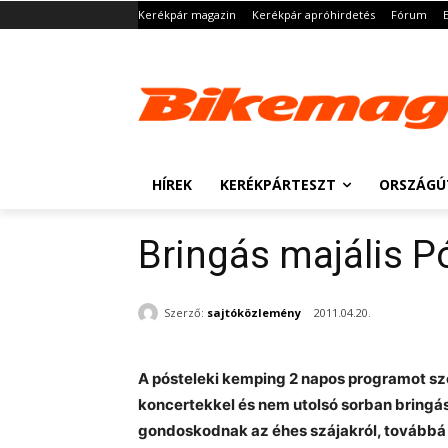
Kerékpár magazin
Kerékpár apróhirdetés
Fórum
HÍREK
KERÉKPÁRTESZT
ORSZÁGÚ
Bringás majális P
Szerző:
sajtóközlemény
2011.04.20.
A pósteleki kemping 2 napos programot sze
koncertekkel és nem utolsó sorban bringá
gondoskodnak az éhes szájakról, továbbá 2