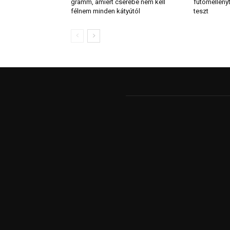
gramm, amiért cserébe nem kell
futómellény
félnem minden kátyútól
teszt