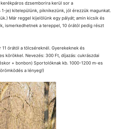
 kerékpáros dzsemborira kerül sor a
1-je) kitelepülünk, piknikezünk, jól érezzük magunkat.
zük.) Már reggel kijelölünk egy pályát; amin kicsik és
, ismerkedhetnek a tereppel, 10 órától pedig részt
 11 órától a tölcséreknél. Gyerekeknek és
s körökkel. Nevezés: 300 Ft, díjazás: cukrászdai
zéskor + bonbon) Sportolóknak kb. 1000-1200 m-es
z örömködés a lényeg!)