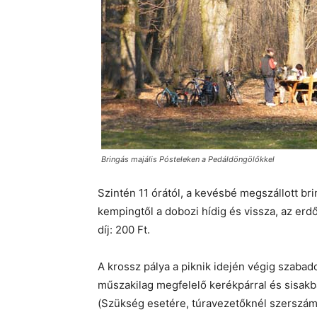
Bringás majális Pósteleken a Pedáldöngölőkkel
Szintén 11 órától, a kevésbé megszállott bri
kempingtől a dobozi hídig és vissza, az erd
díj: 200 Ft.
A krossz pálya a piknik idején végig szabado
műszakilag megfelelő kerékpárral és sisakban
(Szükség esetére, túravezetőknél szerszámk