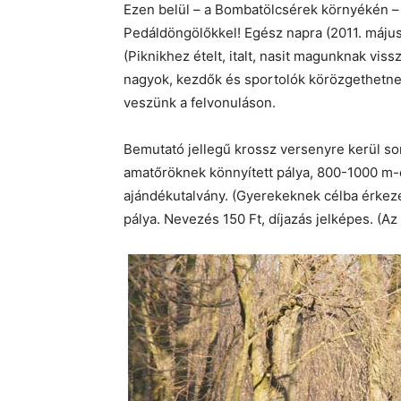
Ezen belül – a Bombatölcsérek környékén –
Pedáldöngölőkkel! Egész napra (2011. május 
(Piknikhez ételt, italt, nasit magunknak viss
nagyok, kezdők és sportolók körözgethetnek
veszünk a felvonuláson.
Bemutató jellegű krossz versenyre kerül sor
amatőröknek könnyített pálya, 800-1000 m-e
ajándékutalvány. (Gyerekeknek célba érke
pálya. Nevezés 150 Ft, díjazás jelképes. (A