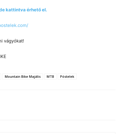
e kattintva érhető el.
postelek.com/
i vágyókat!
HKE
Mountain Bike Majális
MTB
Póstelek