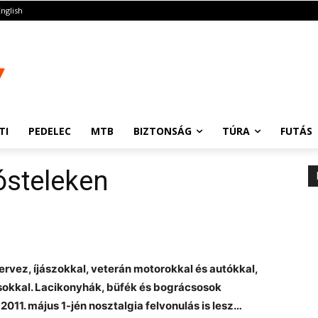
English
TI
PEDELEC
MTB
BIZTONSÁG
TÚRA
FUTÁS
ósteleken
rvez, íjászokkal, veterán motorokkal és autókkal,
sokkal. Lacikonyhák, büfék és bográcsosok
011. május 1-jén nosztalgia felvonulás is lesz…