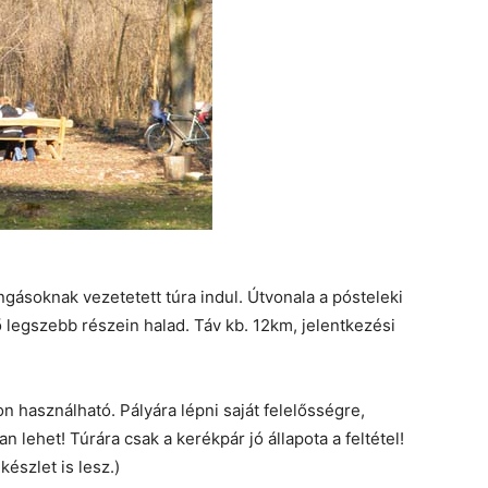
ngásoknak vezetetett túra indul. Útvonala a pósteleki
ő legszebb részein halad. Táv kb. 12km, jelentkezési
n használható. Pályára lépni saját felelősségre,
 lehet! Túrára csak a kerékpár jó állapota a feltétel!
észlet is lesz.)