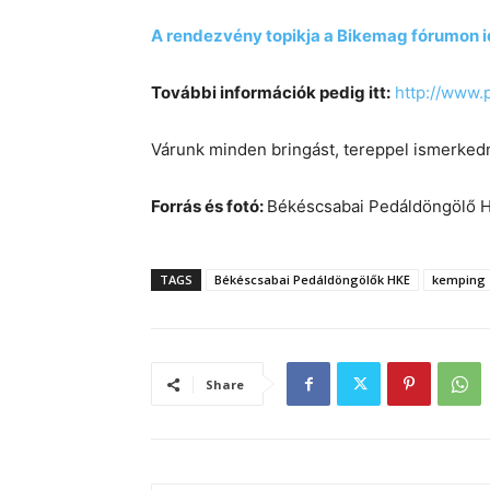
A rendezvény topikja a Bikemag fórumon id
További információk pedig itt:
http://www.
Várunk minden bringást, tereppel ismerkedn
Forrás és fotó:
Békéscsabai Pedáldöngölő 
TAGS
Békéscsabai Pedáldöngölők HKE
kemping
Share