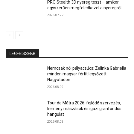
PRO Stealth 3D nyereg teszt – amikor
egyszerűen megfeledkezel a nyeregről
2026.07.27.
LEGFRISSEBB
Nemcsak női pályacsúcs: Zelinka Gabriella
minden magyar férfit legyőzött
Nagyatádon
2026.08.09.
Tour de Mátra 2026: fejlődő szervezés,
kemény mászások és igazi granfondós
hangulat
2026.08.08.