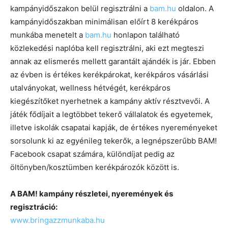
kampányidőszakon belül regisztrálni a
bam.hu
oldalon. A
kampányidőszakban minimálisan előírt 8 kerékpáros
munkába menetelt a
bam.hu
honlapon található
közlekedési naplóba kell regisztrálni, aki ezt megteszi
annak az elismerés mellett garantált ajándék is jár. Ebben
az évben is értékes kerékpárokat, kerékpáros vásárlási
utalványokat, wellness hétvégét, kerékpáros
kiegészítőket nyerhetnek a kampány aktív résztvevői. A
játék fődíjait a legtöbbet tekerő vállalatok és egyetemek,
illetve iskolák csapatai kapják, de értékes nyereményeket
sorsolunk ki az egyénileg tekerők, a legnépszerűbb BAM!
Facebook csapat számára, különdíjat pedig az
öltönyben/kosztümben kerékpározók között is.
A BAM! kampány részletei, nyeremények és
regisztráció:
www.bringazzmunkaba.hu