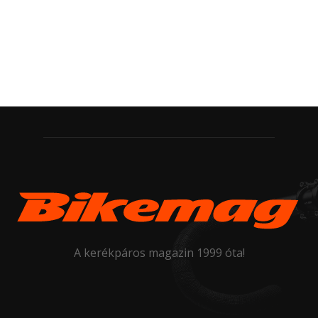
A kerékpáros magazin 1999 óta!