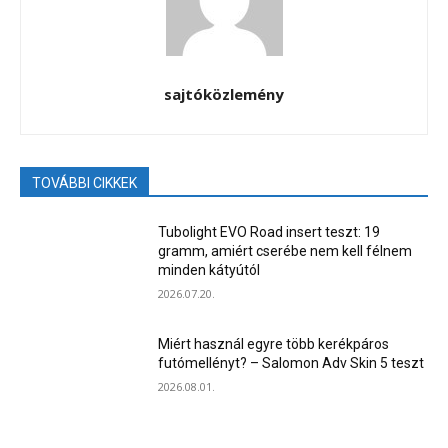
sajtóközlemény
TOVÁBBI CIKKEK
Tubolight EVO Road insert teszt: 19
gramm, amiért cserébe nem kell félnem
minden kátyútól
2026.07.20.
Miért használ egyre több kerékpáros
futómellényt? – Salomon Adv Skin 5 teszt
2026.08.01.