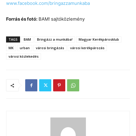
www.facebook.com/bringazzamunkaba
Forrás és fotó:
BAM! sajtóközlemény
TAGS
BAM
Bringázz a munkába!
Magyar Kerékpárosklub
MK
urban
városi bringázás
városi kerékpározás
városi közlekedés