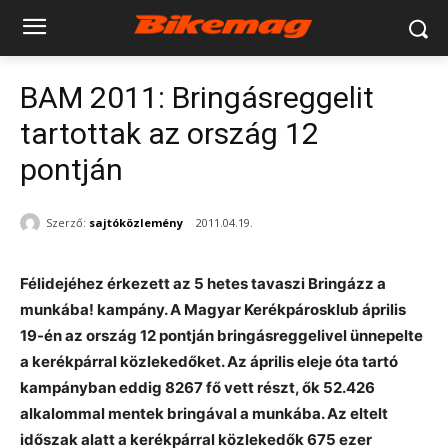
BAM 2011: Bringásreggelit
tartottak az ország 12
pontján
Szerző:
sajtóközlemény
2011.04.19.
Félidejéhez érkezett az 5 hetes tavaszi Bringázz a
munkába! kampány. A Magyar Kerékpárosklub április
19-én az ország 12 pontján bringásreggelivel ünnepelte
a kerékpárral közlekedőket. Az április eleje óta tartó
kampányban eddig 8267 fő vett részt, ők 52.426
alkalommal mentek bringával a munkába. Az eltelt
időszak alatt a kerékpárral közlekedők 675 ezer