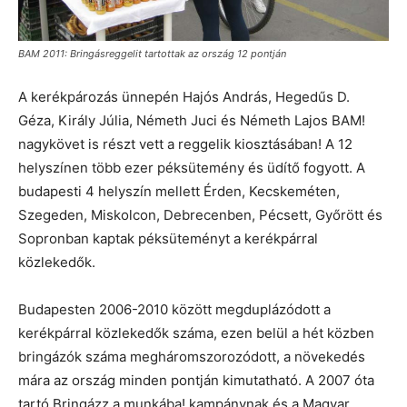
BAM 2011: Bringásreggelit tartottak az ország 12 pontján
A kerékpározás ünnepén Hajós András, Hegedűs D.
Géza, Király Júlia, Németh Juci és Németh Lajos BAM!
nagykövet is részt vett a reggelik kiosztásában! A 12
helyszínen több ezer péksütemény és üdítő fogyott. A
budapesti 4 helyszín mellett Érden, Kecskeméten,
Szegeden, Miskolcon, Debrecenben, Pécsett, Győrött és
Sopronban kaptak péksüteményt a kerékpárral
közlekedők.
Budapesten 2006-2010 között megduplázódott a
kerékpárral közlekedők száma, ezen belül a hét közben
bringázók száma megháromszorozódott, a növekedés
mára az ország minden pontján kimutatható. A 2007 óta
tartó Bringázz a munkába! kampánynak és a Magyar