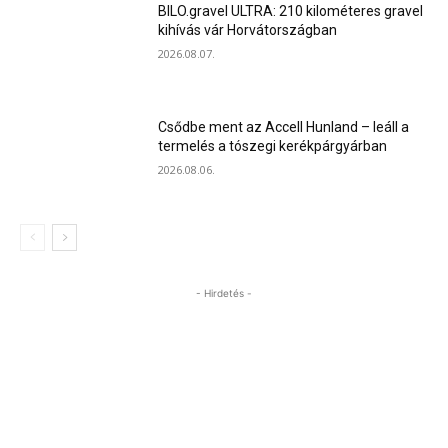
BILO.gravel ULTRA: 210 kilométeres gravel
kihívás vár Horvátországban
2026.08.07.
Csődbe ment az Accell Hunland – leáll a
termelés a tószegi kerékpárgyárban
2026.08.06.
- Hirdetés -