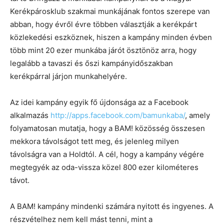
Kerékpárosklub szakmai munkájának fontos szerepe van
abban, hogy évről évre többen választják a kerékpárt
közlekedési eszköznek, hiszen a kampány minden évben
több mint 20 ezer munkába járót ösztönöz arra, hogy
legalább a tavaszi és őszi kampányidőszakban
kerékpárral járjon munkahelyére.
Az idei kampány egyik fő újdonsága az a Facebook
alkalmazás
http://apps.facebook.com/bamunkaba/
, amely
folyamatosan mutatja, hogy a BAM! közösség összesen
mekkora távolságot tett meg, és jelenleg milyen
távolságra van a Holdtól. A cél, hogy a kampány végére
megtegyék az oda-vissza közel 800 ezer kilométeres
távot.
A BAM! kampány mindenki számára nyitott és ingyenes. A
részvételhez nem kell mást tenni, mint a