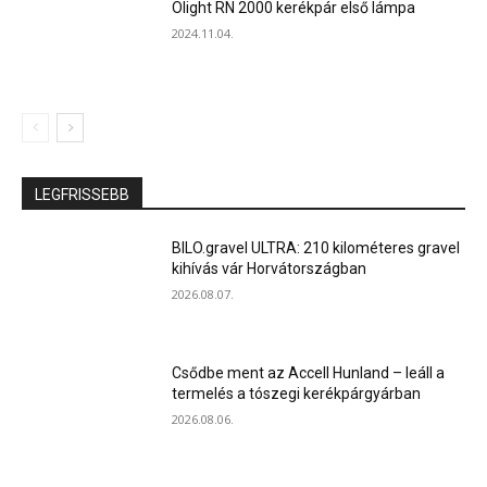
Olight RN 2000 kerékpár első lámpa
2024.11.04.
LEGFRISSEBB
BILO.gravel ULTRA: 210 kilométeres gravel
kihívás vár Horvátországban
2026.08.07.
Csődbe ment az Accell Hunland – leáll a
termelés a tószegi kerékpárgyárban
2026.08.06.