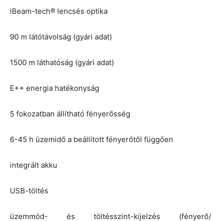
iBeam-tech® lencsés optika
90 m látótávolság (gyári adat)
1500 m láthatóság (gyári adat)
E++ energia hatékonyság
5 fokozatban állítható fényerősség
6-45 h üzemidő a beállított fényerőtől függően
integrált akku
USB-töltés
üzemmód- és töltésszint-kijelzés (fényerő/