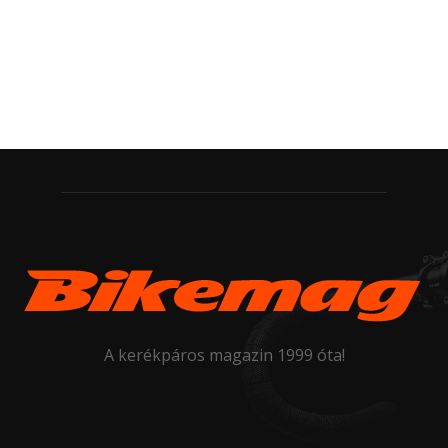
A kerékpáros magazin 1999 óta!