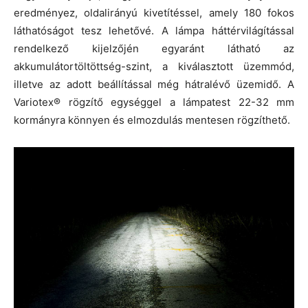
eredményez, oldalirányú kivetítéssel, amely 180 fokos
láthatóságot tesz lehetővé. A lámpa háttérvilágítással
rendelkező kijelzőjén egyaránt látható az
akkumulátortöltöttség-szint, a kiválasztott üzemmód,
illetve az adott beállítással még hátralévő üzemidő. A
Variotex® rögzítő egységgel a lámpatest 22-32 mm
kormányra könnyen és elmozdulás mentesen rögzíthető.