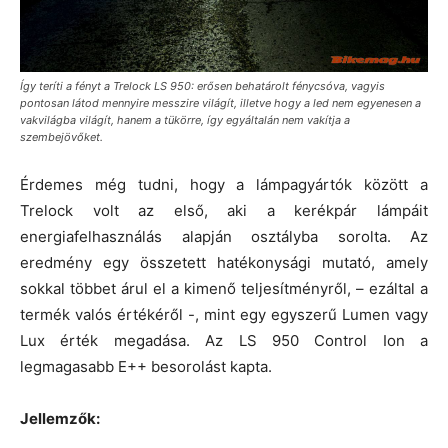
Így teríti a fényt a Trelock LS 950: erősen behatárolt fénycsóva, vagyis
pontosan látod mennyire messzire világít, illetve hogy a led nem egyenesen a
vakvilágba világít, hanem a tükörre, így egyáltalán nem vakítja a
szembejövőket.
Érdemes még tudni, hogy a lámpagyártók között a
Trelock volt az első, aki a kerékpár lámpáit
energiafelhasználás alapján osztályba sorolta. Az
eredmény egy összetett hatékonysági mutató, amely
sokkal többet árul el a kimenő teljesítményről, – ezáltal a
termék valós értékéről -, mint egy egyszerű Lumen vagy
Lux érték megadása. Az LS 950 Control Ion a
legmagasabb E++ besorolást kapta.
Jellemzők: