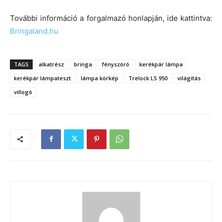
További információ a forgalmazó honlapján, ide kattintva:
Bringaland.hu
TAGS
alkatrész
bringa
fényszóró
kerékpár lámpa
kerékpár lámpateszt
lámpa körkép
Trelock LS 950
világítás
villogó