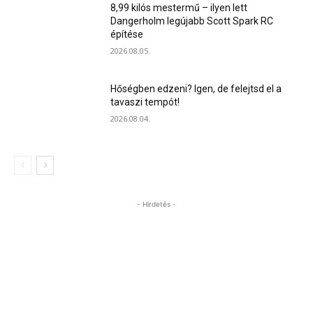
8,99 kilós mestermű – ilyen lett
Dangerholm legújabb Scott Spark RC
építése
2026.08.05.
Hőségben edzeni? Igen, de felejtsd el a
tavaszi tempót!
2026.08.04.
- Hirdetés -