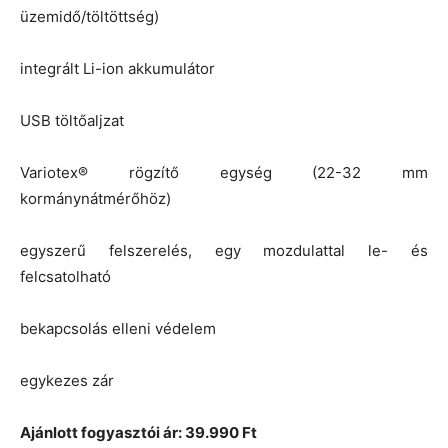
üzemidő/töltöttség)
integrált Li-ion akkumulátor
USB töltőaljzat
Variotex® rögzítő egység (22-32 mm
kormánynátmérőhöz)
egyszerű felszerelés, egy mozdulattal le- és
felcsatolható
bekapcsolás elleni védelem
egykezes zár
Ajánlott fogyasztói ár: 39.990 Ft