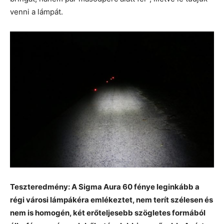
venni a lámpát.
Teszteredmény: A Sigma Aura 60 fénye leginkább a
régi városi lámpákéra emlékeztet, nem terít szélesen és
nem is homogén, két erőteljesebb szögletes formából