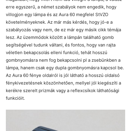
erre egyszerű, a német szabályok nem engedik, hogy
villogjon egy lámpa és az Aura 60 megfelel StVZO
követelményeknek. Az már más kérdés, hogy jó-e a
szabályozás vagy nem, de ez már egy másik cikk témája
lesz. Az üzemmódok között a lámpán található gomb
segítségével tudunk váltani, és fontos, hogy van rajta
véletlen bekapcsolás elleni funkció, tehát hosszú
gombnyomásra nem fog bekapcsolni pl a zsebünkben a
lámpa, hanem csak egy dupla gombnyomásra kapcsol be.
Az Aura 60 fénye oldalról is jól látható a hosszú oldalsó
fénykivezetésnek köszönhetően, mellyel jól kiegészíti a
kerékre szerelt prizmák vagy a reflexcsíkok láthatósági
funkcióit.