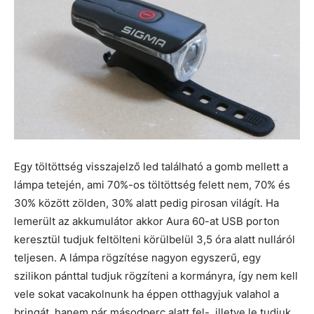
Egy töltöttség visszajelző led található a gomb mellett a
lámpa tetején, ami 70%-os töltöttség felett nem, 70% és
30% között zölden, 30% alatt pedig pirosan világít. Ha
lemerült az akkumulátor akkor Aura 60-at USB porton
keresztül tudjuk feltölteni körülbelül 3,5 óra alatt nulláról
teljesen. A lámpa rögzítése nagyon egyszerű, egy
szilikon pánttal tudjuk rögzíteni a kormányra, így nem kell
vele sokat vacakolnunk ha éppen otthagyjuk valahol a
bringát, hanem pár másodperc alatt fel-, illetve le tudjuk