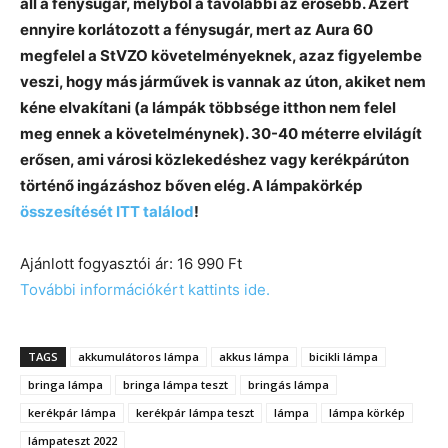
áll a fénysugár, melyből a távolabbi az erősebb. Azért
ennyire korlátozott a fénysugár, mert az Aura 60
megfelel a StVZO követelményeknek, azaz figyelembe
veszi, hogy más járművek is vannak az úton, akiket nem
kéne elvakítani (a lámpák többsége itthon nem felel
meg ennek a követelménynek). 30-40 méterre elvilágít
erősen, ami városi közlekedéshez vagy kerékpárúton
történő ingázáshoz bőven elég. A lámpakörkép
összesítését ITT találod
!
Ajánlott fogyasztói ár: 16 990 Ft
További információkért kattints ide.
TAGS
akkumulátoros lámpa
akkus lámpa
bicikli lámpa
bringa lámpa
bringa lámpa teszt
bringás lámpa
kerékpár lámpa
kerékpár lámpa teszt
lámpa
lámpa körkép
lámpateszt 2022