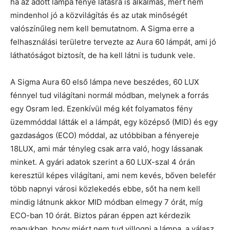
ha az adott lámpa fénye látásra is alkalmas, mert nem
mindenhol jó a közvilágítás és az utak minőségét
valószínűleg nem kell bemutatnom. A Sigma erre a
felhasználási területre tervezte az Aura 60 lámpát, ami jó
láthatóságot biztosít, de ha kell látni is tudunk vele.
A Sigma Aura 60 első lámpa neve beszédes, 60 LUX
fénnyel tud világítani normál módban, melynek a forrás
egy Osram led. Ezenkívül még két folyamatos fény
üzemmóddal látták el a lámpát, egy középső (MID) és egy
gazdaságos (ECO) móddal, az utóbbiban a fényereje
18LUX, ami már tényleg csak arra való, hogy lássanak
minket. A gyári adatok szerint a 60 LUX-szal 4 órán
keresztül képes világítani, ami nem kevés, bőven belefér
több napnyi városi közlekedés ebbe, sőt ha nem kell
mindig látnunk akkor MID módban elmegy 7 órát, míg
ECO-ban 10 órát. Biztos páran éppen azt kérdezik
magukban, hogy miért nem tud villogni a lámpa, a válasz