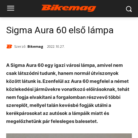
Sigma Aura 60 első lámpa
Szerző:
Bikemag
2022.10.27.
A Sigma Aura 60 egy igazi városi lámpa, amivel nem
csak látszódni tudunk, hanem normál útviszonyok
között látunk is. Ezenfelül az Aura 60 megfelel a német
közlekedési járművekre vonatkozó előírásoknak, tehát
nem fogja elvakítani a forgalomban részvevő többi
szereplőt, mellyel talán kevésbé fogják utálni a
kerékpárosokat az autósok a lámpáik miatt és
megelőzhetünk pár felesleges balesetet.