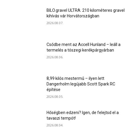
BILO.gravel ULTRA: 210 kilométeres gravel
kihívás vár Horvátországban
2026.08.07.
Csődbe ment az Accell Hunland – leáll a
termelés a tószegi kerékpárgyárban
2026.08.06.
8,99 kilós mestermű – ilyen lett
Dangerholm legújabb Scott Spark RC
építése
2026.08.05.
Hőségben edzeni? Igen, de felejtsd el a
tavaszi tempót!
2026.08.04.