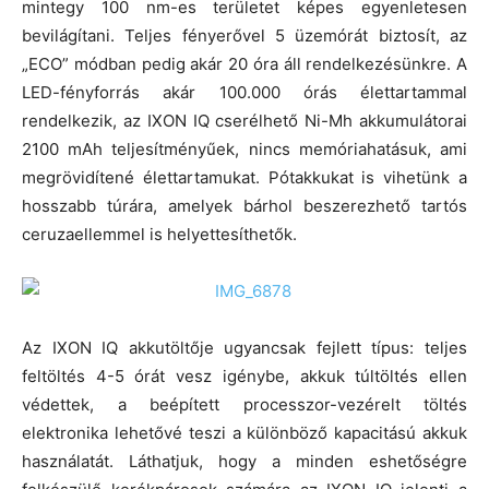
mintegy 100 nm-es területet képes egyenletesen
bevilágítani. Teljes fényerővel 5 üzemórát biztosít, az
„ECO” módban pedig akár 20 óra áll rendelkezésünkre. A
LED-fényforrás akár 100.000 órás élettartammal
rendelkezik, az IXON IQ cserélhető Ni-Mh akkumulátorai
2100 mAh teljesítményűek, nincs memóriahatásuk, ami
megrövidítené élettartamukat. Pótakkukat is vihetünk a
hosszabb túrára, amelyek bárhol beszerezhető tartós
ceruzaellemmel is helyettesíthetők.
Az IXON IQ akkutöltője ugyancsak fejlett típus: teljes
feltöltés 4-5 órát vesz igénybe, akkuk túltöltés ellen
védettek, a beépített processzor-vezérelt töltés
elektronika lehetővé teszi a különböző kapacitású akkuk
használatát. Láthatjuk, hogy a minden eshetőségre