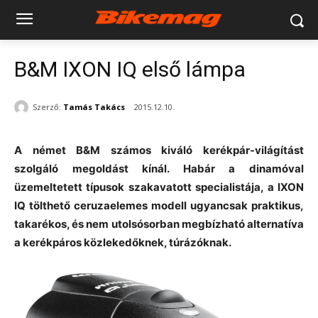
B&M IXON IQ első lámpa
Szerző:
Tamás Takács
2015.12.10.
A német B&M számos kiváló kerékpár-világítást
szolgáló megoldást kínál. Habár a dinamóval
üzemeltetett típusok szakavatott specialistája, a IXON
IQ tölthető ceruzaelemes modell ugyancsak praktikus,
takarékos, és nem utolsósorban megbízható alternatíva
a kerékpáros közlekedőknek, túrázóknak.