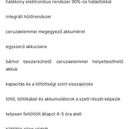
hatékony elektronikus rendszer 90%-os hatásfokkal
integrált hűtőrendszer
ceruzaelemmel megegyező akkuméret
egyszerű akkucsere
bárhol beszerezhető ceruzaelemmel helyettesíthető
akkuk
kapacitás és a töltöttségi szint visszajelzés
töltő, töltőkábel és akkumulátorok a szett részét képezik
teljesen feltöltött állapot 4-5 óra alatt
túltöltés ellen védett