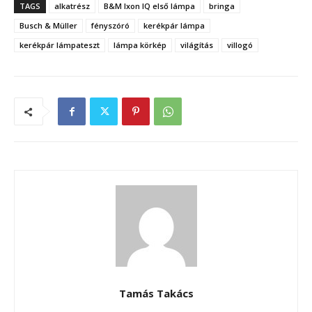
TAGS
alkatrész
B&M Ixon IQ első lámpa
bringa
Busch & Müller
fényszóró
kerékpár lámpa
kerékpár lámpateszt
lámpa körkép
világítás
villogó
Tamás Takács