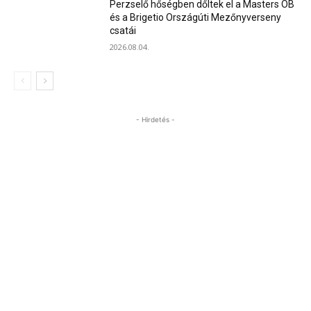
Perzselő hőségben dőltek el a Masters OB
és a Brigetio Országúti Mezőnyverseny
csatái
2026.08.04.
- Hirdetés -