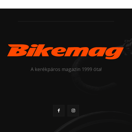
A kerékpáros magazin 1999 óta!