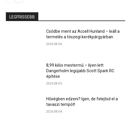
LEGFRISSEBB
Csődbe ment az Accell Hunland – leáll a
termelés a tószegi kerékpárgyárban
2026.08.06.
8,99 kilós mestermű – ilyen lett
Dangerholm legújabb Scott Spark RC
építése
2026.08.05.
Hőségben edzeni? Igen, de felejtsd el a
tavaszi tempót!
2026.08.04.