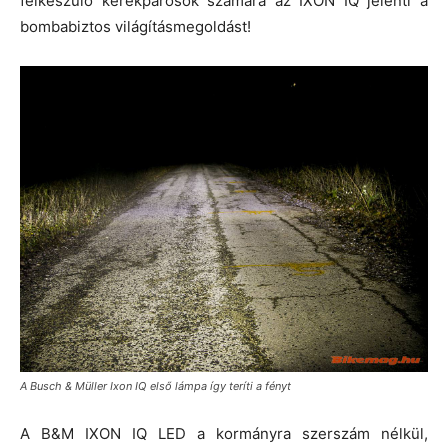
felkészülő kerékpárosok számára az IXON IQ jelenti a
bombabiztos világításmegoldást!
A Busch & Müller Ixon IQ első lámpa így teríti a fényt
A B&M IXON IQ LED a kormányra szerszám nélkül,