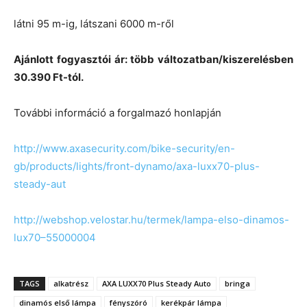
látni 95 m-ig, látszani 6000 m-ről
Ajánlott fogyasztói ár: több változatban/kiszerelésben
30.390 Ft-tól.
További információ a forgalmazó honlapján
http://www.axasecurity.com/bike-security/en-
gb/products/lights/front-dynamo/axa-luxx70-plus-
steady-aut
http://webshop.velostar.hu/termek/lampa-elso-dinamos-
lux70–55000004
TAGS
alkatrész
AXA LUXX70 Plus Steady Auto
bringa
dinamós első lámpa
fényszóró
kerékpár lámpa