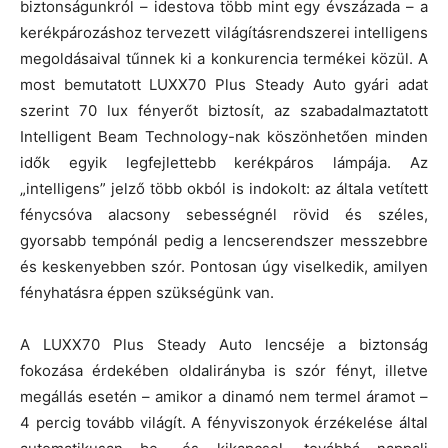
biztonságunkról – idestova több mint egy évszázada – a
kerékpározáshoz tervezett világításrendszerei intelligens
megoldásaival tűnnek ki a konkurencia termékei közül. A
most bemutatott LUXX70 Plus Steady Auto gyári adat
szerint 70 lux fényerőt biztosít, az szabadalmaztatott
Intelligent Beam Technology-nak köszönhetően minden
idők egyik legfejlettebb kerékpáros lámpája. Az
„intelligens” jelző több okból is indokolt: az általa vetített
fénycsóva alacsony sebességnél rövid és széles,
gyorsabb tempónál pedig a lencserendszer messzebbre
és keskenyebben szór. Pontosan úgy viselkedik, amilyen
fényhatásra éppen szükségünk van.
A LUXX70 Plus Steady Auto lencséje a biztonság
fokozása érdekében oldalirányba is szór fényt, illetve
megállás esetén – amikor a dinamó nem termel áramot –
4 percig tovább világít. A fényviszonyok érzékelése által