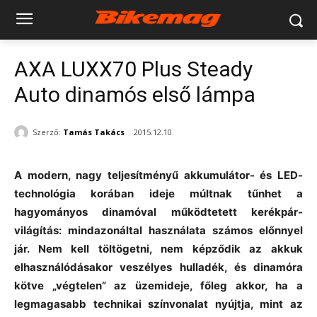
AXA LUXX70 Plus Steady
Auto dinamós első lámpa
Szerző:
Tamás Takács
2015.12.10.
A modern, nagy teljesítményű akkumulátor- és LED-
technológia korában ideje múltnak tűnhet a
hagyományos dinamóval működtetett kerékpár-
világítás: mindazonáltal használata számos előnnyel
jár. Nem kell töltögetni, nem képződik az akkuk
elhasználódásakor veszélyes hulladék, és dinamóra
kötve „végtelen” az üzemideje, főleg akkor, ha a
legmagasabb technikai színvonalat nyújtja, mint az