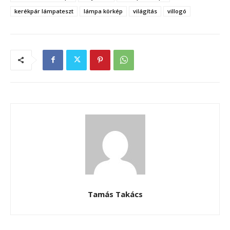
kerékpár lámpateszt
lámpa körkép
világítás
villogó
Tamás Takács