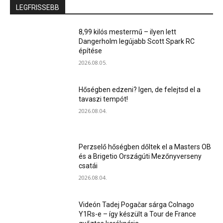
LEGFRISSEBB
8,99 kilós mestermű – ilyen lett
Dangerholm legújabb Scott Spark RC
építése
2026.08.05.
Hőségben edzeni? Igen, de felejtsd el a
tavaszi tempót!
2026.08.04.
Perzselő hőségben dőltek el a Masters OB
és a Brigetio Országúti Mezőnyverseny
csatái
2026.08.04.
Videón Tadej Pogačar sárga Colnago
Y1Rs-e – így készült a Tour de France