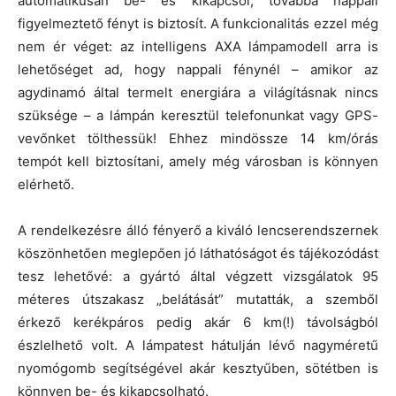
automatikusan be- és kikapcsol, továbbá nappali
figyelmeztető fényt is biztosít. A funkcionalitás ezzel még
nem ér véget: az intelligens AXA lámpamodell arra is
lehetőséget ad, hogy nappali fénynél – amikor az
agydinamó által termelt energiára a világításnak nincs
szüksége – a lámpán keresztül telefonunkat vagy GPS-
vevőnket tölthessük! Ehhez mindössze 14 km/órás
tempót kell biztosítani, amely még városban is könnyen
elérhető.
A rendelkezésre álló fényerő a kiváló lencserendszernek
köszönhetően meglepően jó láthatóságot és tájékozódást
tesz lehetővé: a gyártó által végzett vizsgálatok 95
méteres útszakasz „belátását” mutatták, a szemből
érkező kerékpáros pedig akár 6 km(!) távolságból
észlelhető volt. A lámpatest hátulján lévő nagyméretű
nyomógomb segítségével akár kesztyűben, sötétben is
könnyen be- és kikapcsolható.