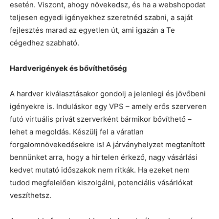
esetén. Viszont, ahogy növekedsz, és ha a webshopodat
teljesen egyedi igényekhez szeretnéd szabni, a saját
fejlesztés marad az egyetlen út, ami igazán a Te
cégedhez szabható.
Hardverigények és bővíthetőség
A hardver kiválasztásakor gondolj a jelenlegi és jövőbeni
igényekre is. Induláskor egy VPS – amely erős szerveren
futó virtuális privát szerverként bármikor bővíthető –
lehet a megoldás. Készülj fel a váratlan
forgalomnövekedésekre is! A járványhelyzet megtanított
bennünket arra, hogy a hirtelen érkező, nagy vásárlási
kedvet mutató időszakok nem ritkák. Ha ezeket nem
tudod megfelelően kiszolgálni, potenciális vásárlókat
veszíthetsz.