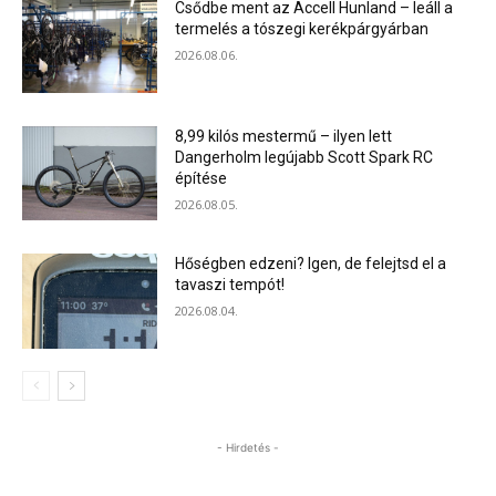
Csődbe ment az Accell Hunland – leáll a
termelés a tószegi kerékpárgyárban
2026.08.06.
8,99 kilós mestermű – ilyen lett
Dangerholm legújabb Scott Spark RC
építése
2026.08.05.
Hőségben edzeni? Igen, de felejtsd el a
tavaszi tempót!
2026.08.04.
- Hirdetés -