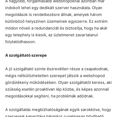
A nagyobb, forgalmasabb webshopoknál azonban már
indokolt lehet egy dedikált szerver használata. Olyan
megoldások is rendelkezésre állnak, amelyek három
különböző helyszínen üzemelnek egyszerre. Ez extrém
módon növeli a redundanciát és biztosítja, hogy ha akár
egy telephely is kiesik, az üzletmenet zavartalanul
folytatódhasson.
A szolgáltató szerepe
A jó szolgáltató szinte észrevétlen része a csapatodnak,
mégis nélkülözhetetlen szerepet játszik a webshopod
gördülékeny működésében. Olyan szolgáltatót keress, aki
szükség esetén proaktívan lép közbe, és képes azonnali
megoldásokkal segíteni, ha problémák adódnak.
A szolgáltatás megbízhatóságának egyik sarokköve, hogy
szervereik kapacitása bármikor rugalmasan bővíthető