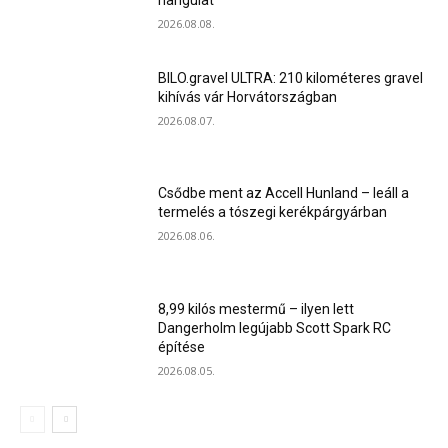
hangulat
2026.08.08.
BILO.gravel ULTRA: 210 kilométeres gravel
kihívás vár Horvátországban
2026.08.07.
Csődbe ment az Accell Hunland – leáll a
termelés a tószegi kerékpárgyárban
2026.08.06.
8,99 kilós mestermű – ilyen lett
Dangerholm legújabb Scott Spark RC
építése
2026.08.05.