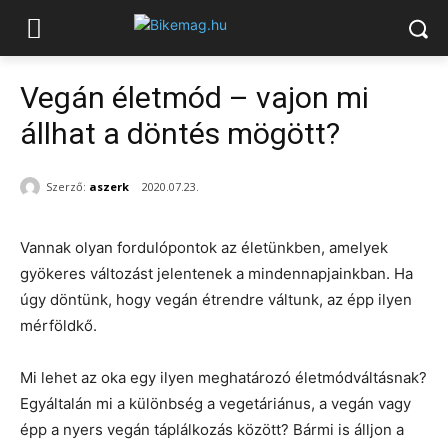
Vegán életmód – vajon mi
állhat a döntés mögött?
Szerző:
aszerk
2020.07.23.
Vannak olyan fordulópontok az életünkben, amelyek
gyökeres változást jelentenek a mindennapjainkban. Ha
úgy döntünk, hogy vegán étrendre váltunk, az épp ilyen
mérföldkő.
Mi lehet az oka egy ilyen meghatározó életmódváltásnak?
Egyáltalán mi a különbség a vegetáriánus, a vegán vagy
épp a nyers vegán táplálkozás között? Bármi is álljon a