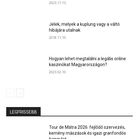
2023.11.15.
Jelek, melyek a kuplung vagy a váltó
hibájára utalnak
2018.11.10.
Hogyan lehet megtalálni a legális online
kaszinókat Magyarországon?
2023.02.10.
LEGFRISSEBB
Tour de Mátra 2026: fejlődő szervezés,
kemény mászások és igazi granfondós