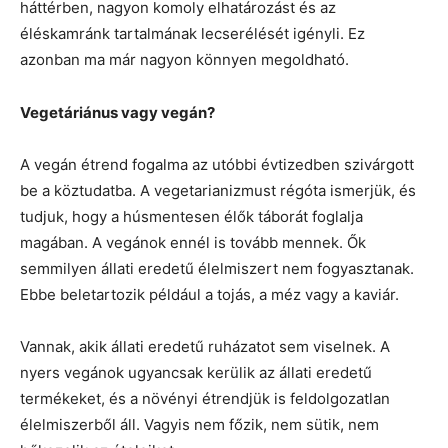
háttérben, nagyon komoly elhatározást és az
éléskamránk tartalmának lecserélését igényli. Ez
azonban ma már nagyon könnyen megoldható.
Vegetáriánus vagy vegán?
A vegán étrend fogalma az utóbbi évtizedben szivárgott
be a köztudatba. A vegetarianizmust régóta ismerjük, és
tudjuk, hogy a húsmentesen élők táborát foglalja
magában. A vegánok ennél is tovább mennek. Ők
semmilyen állati eredetű élelmiszert nem fogyasztanak.
Ebbe beletartozik például a tojás, a méz vagy a kaviár.
Vannak, akik állati eredetű ruházatot sem viselnek. A
nyers vegánok ugyancsak kerülik az állati eredetű
termékeket, és a növényi étrendjük is feldolgozatlan
élelmiszerből áll. Vagyis nem főzik, nem sütik, nem