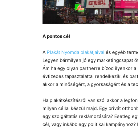
A pontos cél
A
Plakát Nyomda plakátjaival
és egyéb termé
Legyen bármilyen jó egy marketingcsapat öt
Ám ha egy olyan partnerre bízod ilyenkor a 
évtizedes tapasztalattal rendelkezik, és p
akkor a minőségért, a gyorsaságért és a te
Ha plakátkészítésről van szó, akkor a legfo
milyen céllal készül majd. Egy privát otthonb
egy szolgáltatás reklámozására? Esetleg e
cél, vagy inkább egy politikai kampányhoz?