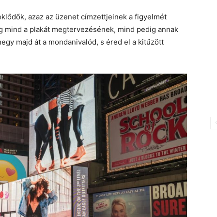
eklődők, azaz az üzenet címzettjeinek a figyelmét
ig mind a plakát megtervezésének, mind pedig annak
egy majd át a mondanivalód, s éred el a kitűzött