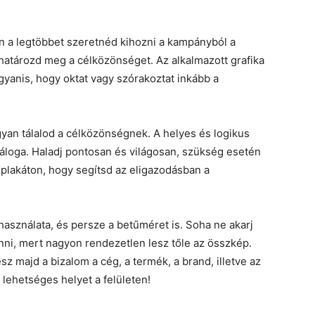
n a legtöbbet szeretnéd kihozni a kampányból a
határozd meg a célközönséget. Az alkalmazott grafika
yanis, hogy oktat vagy szórakoztat inkább a
gyan tálalod a célközönségnek. A helyes és logikus
áloga. Haladj pontosan és világosan, szükség esetén
 plakáton, hogy segítsd az eligazodásban a
asználata, és persze a betűméret is. Soha ne akarj
enni, mert nagyon rendezetlen lesz tőle az összkép.
 majd a bizalom a cég, a termék, a brand, illetve az
 lehetséges helyet a felületen!