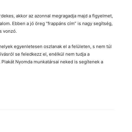
érdekes, akkor az azonnal megragadja majd a figyelmet,
alom. Ebben a jó öreg “frappáns cím” is nagy segítség,
s vonzó.
elyek egyenletesen oszlanak el a felületen, s nem túl
ívásról se feledkezz el, enélkül nem tudja a
 A Plakát Nyomda munkatársai neked is segítenek a