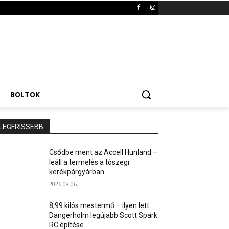
BOLTOK
LEGFRISSEBB
Csődbe ment az Accell Hunland –
leáll a termelés a tószegi
kerékpárgyárban
2026.08.06.
8,99 kilós mestermű – ilyen lett
Dangerholm legújabb Scott Spark
RC építése