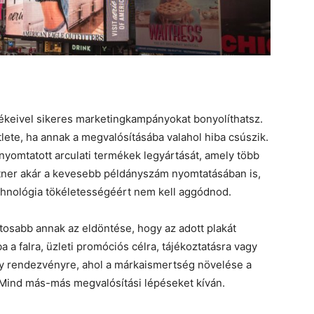
keivel sikeres marketingkampányokat bonyolíthatsz.
lete, ha annak a megvalósításába valahol hiba csúszik.
nyomtatott arculati termékek legyártását, amely több
artner akár a kevesebb példányszám nyomtatásában is,
chnológia tökéletességéért nem kell aggódnod.
ntosabb annak az eldöntése, hogy az adott plakát
a a falra, üzleti promóciós célra, tájékoztatásra vagy
gy rendezvényre, ahol a márkaismertség növelése a
 Mind más-más megvalósítási lépéseket kíván.