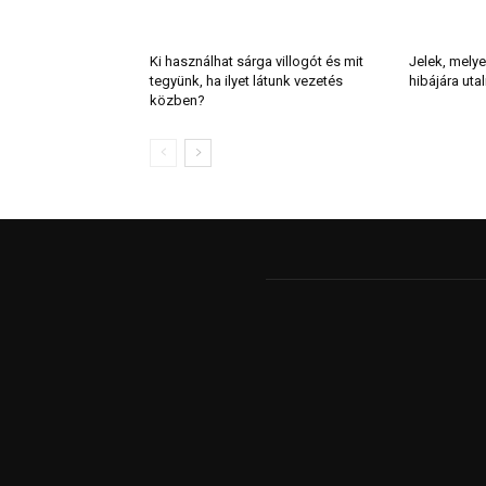
Ki használhat sárga villogót és mit
Jelek, melye
tegyünk, ha ilyet látunk vezetés
hibájára uta
közben?