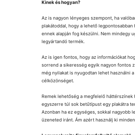
Kinek és hogyan?
Az is nagyon lényeges szempont, ha valóba
plakátoddal, hogy a lehető legpontosabban 
ennek alapján fog készülni. Nem mindegy ug
legyártandó termék.
Az is igen fontos, hogy az információkat ho
sorrend a sikeresség egyik nagyon fontos z
még nyilakat is nyugodtan lehet használni a
célközönséget.
Remek lehetőség a megfelelő háttérszínek h
egyszerre túl sok betűtípust egy plakátra t
Azonban ha ez egységes, sokkal nagyobb lesz
üzeneted iránt. Ám azért használj ki minden