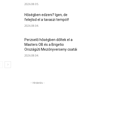
2026.08.05.
Hőségben edzeni? Igen, de
felejtsd el a tavaszi tempót!
2026.08.04.
Perzselő hőségben dőltek el a
Masters OB és a Brigetio
Országúti Mezőnyverseny csatái
2026.08.04.
- Hirdetés -