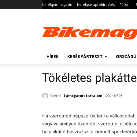
Kerékpár magazin
Kerékpár apróhirdetés
Fórum
HÍREK
KERÉKPÁRTESZT
ORSZÁGÚ
Tökéletes plakátte
Szerző:
Támogatott tartalom
2024.07.03.
Ha szeretnéd népszerűsíteni a vállalatodat,
vagy valamilyen üzenetet szeretnél a célcso
ha plakátot használsz: a kiemelt sportmérkő