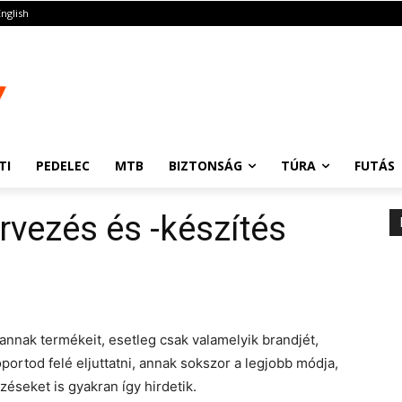
English
TI
PEDELEC
MTB
BIZTONSÁG
TÚRA
FUTÁS
rvezés és -készítés
 annak termékeit, esetleg csak valamelyik brandjét,
portod felé eljuttatni, annak sokszor a legjobb módja,
zéseket is gyakran így hirdetik.