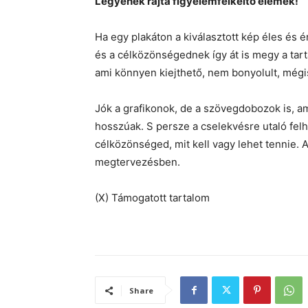
Legyenek rajta figyelemfelkeltő elemek!
Ha egy plakáton a kiválasztott kép éles és 
és a célközönségednek így át is megy a tart
ami könnyen kiejthető, nem bonyolult, mégi
Jók a grafikonok, de a szövegdobozok is, am
hosszúak. S persze a cselekvésre utaló felh
célközönséged, mit kell vagy lehet tennie.
megtervezésben.
(X) Támogatott tartalom
Share