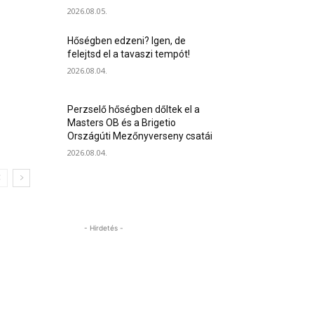
2026.08.05.
Hőségben edzeni? Igen, de
felejtsd el a tavaszi tempót!
2026.08.04.
Perzselő hőségben dőltek el a
Masters OB és a Brigetio
Országúti Mezőnyverseny csatái
2026.08.04.
- Hirdetés -