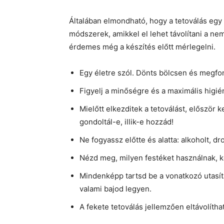
Általában elmondható, hogy a tetoválás egy
módszerek, amikkel el lehet távolítani a nem
érdemes még a készítés előtt mérlegelni.
Egy életre szól. Dönts bölcsen és megfon
Figyelj a minőségre és a maximális higién
Mielőtt elkezditek a tetoválást, először
gondoltál-e, illik-e hozzád!
Ne fogyassz előtte és alatta: alkoholt, dro
Nézd meg, milyen festéket használnak, ké
Mindenképp tartsd be a vonatkozó utasít
valami bajod legyen.
A fekete tetoválás jellemzően eltávolíth