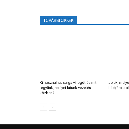
TOVÁBBI CIKKEK
Ki használhat sárga villogót és mit
Jelek, melye
tegyünk, ha ilyet látunk vezetés
hibájára uta
közben?