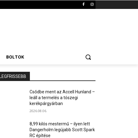
BOLTOK
LEGFRISSEBB
Csődbe ment az Accell Hunland –
leáll a termelés a tószegi
kerékpárgyárban
2026.08.06.
8,99 kilós mestermű – ilyen lett
Dangerholm legújabb Scott Spark
RC építése