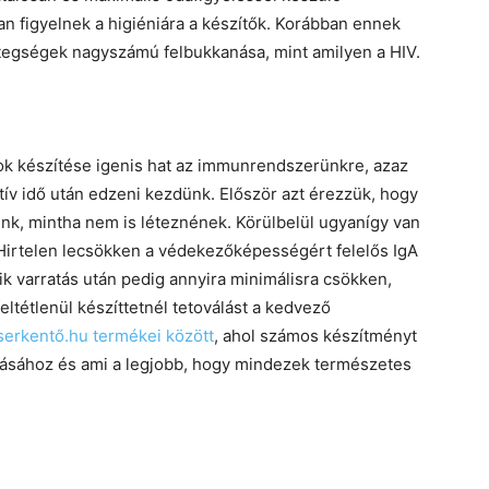
an figyelnek a higiéniára a készítők. Korábban ennek
betegségek nagyszámú felbukkanása, mint amilyen a HIV.
sok készítése igenis hat az immunrendszerünkre, azaz
ktív idő után edzeni kezdünk. Először azt érezzük, hogy
ink, mintha nem is léteznének. Körülbelül ugyanígy van
. Hirtelen lecsökken a védekezőképességért felelős IgA
ik varratás után pedig annyira minimálisra csökken,
ltétlenül készíttetnél tetoválást a kedvező
erkentő.hu termékei között
, ahol számos készítményt
tásához és ami a legjobb, hogy mindezek természetes