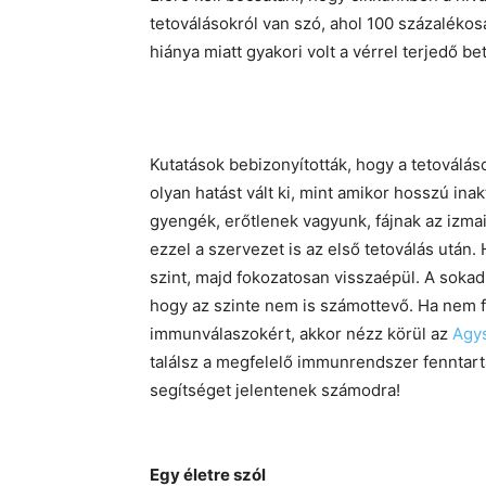
tetoválásokról van szó, ahol 100 százalékos
hiánya miatt gyakori volt a vérrel terjedő 
Kutatások bebizonyították, hogy a tetoválá
olyan hatást vált ki, mint amikor hosszú ina
gyengék, erőtlenek vagyunk, fájnak az izma
ezzel a szervezet is az első tetoválás után
szint, majd fokozatosan visszaépül. A sokad
hogy az szinte nem is számottevő. Ha nem fe
immunválaszokért, akkor nézz körül az
Agys
találsz a megfelelő immunrendszer fenntar
segítséget jelentenek számodra!
Egy életre szól