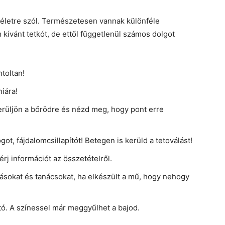
 életre szól. Természetesen vannak különféle
 kívánt tetkót, de ettől függetlenül számos dolgot
toltan!
iára!
 kerüljön a bőrödre és nézd meg, hogy pont erre
got, fájdalomcsillapítót! Betegen is kerüld a tetoválást!
rj információt az összetételről.
ásokat és tanácsokat, ha elkészült a mű, hogy nehogy
ató. A színessel már meggyűlhet a bajod.