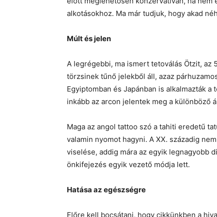
előtt meglehetősen konzervatívan, ha nem épp
alkotásokhoz. Ma már tudjuk, hogy akad néh
Múlt és jelen
A legrégebbi, ma ismert tetoválás Ötzit, az
törzsinek tűnő jelekből áll, azaz párhuzamo
Egyiptomban és Japánban is alkalmazták a te
inkább az arcon jelentek meg a különböző á
Maga az angol tattoo szó a tahiti eredetű tat
valamin nyomot hagyni. A XX. századig nem vo
viselése, addig mára az egyik legnagyobb di
önkifejezés egyik vezető módja lett.
Hatása az egészségre
Előre kell bocsátani, hogy cikkünkben a hiv