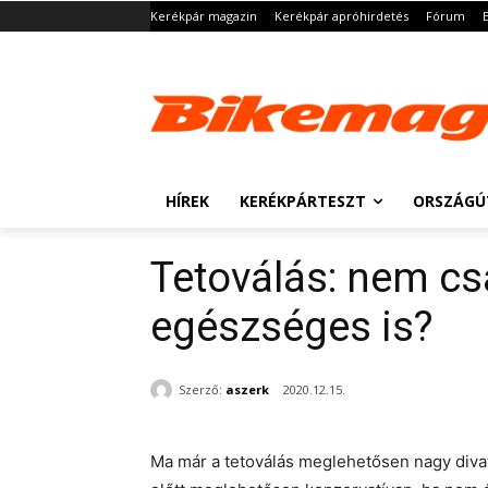
Kerékpár magazin
Kerékpár apróhirdetés
Fórum
HÍREK
KERÉKPÁRTESZT
ORSZÁGÚ
Tetoválás: nem c
egészséges is?
Szerző:
aszerk
2020.12.15.
Ma már a tetoválás meglehetősen nagy divat