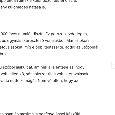
 tiltóan álltak a különböző, testet díszítő
ány különleges hatása is.
 5000 éves múmiát díszíti. Ez persze kezdetleges,
s és egymást keresztező vonalakból. Már az ókori
toválásokat, míg előbbi testszerte, addig az utóbbinál
brák.
u szóból alakult át, aminek a jelentése az, hogy
lt jellemző, sőt sokszor tilos volt a tetoválások
vattá nőtte ki magát. Nem véletlen, hogy az
atalosan és maximális odafigyeléssel készülő