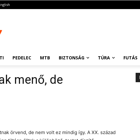
English
TI
PEDELEC
MTB
BIZTONSÁG
TÚRA
FUTÁS
sak menő, de
nak örvend, de nem volt ez mindig így. A XX. század