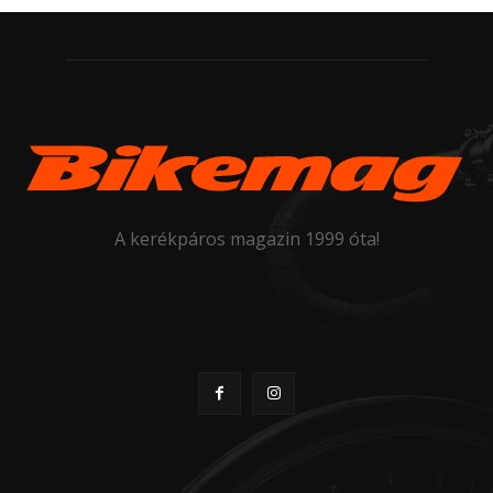
A kerékpáros magazin 1999 óta!