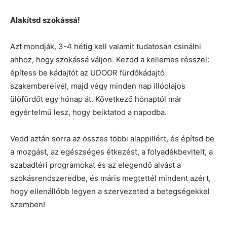
Alakítsd szokássá!
Azt mondják, 3-4 hétig kell valamit tudatosan csinálni
ahhoz, hogy szokássá váljon. Kezdd a kellemes résszel:
építess be kádajtót az UDOOR fürdőkádajtó
szakembereivel, majd végy minden nap illóolajos
ülőfürdőt egy hónap át. Következő hónaptól már
egyértelmű lesz, hogy beiktatod a napodba.
Vedd aztán sorra az összes többi alappillért, és építsd be
a mozgást, az egészséges étkezést, a folyadékbevitelt, a
szabadtéri programokat és az elegendő alvást a
szokásrendszeredbe, és máris megtettél mindent azért,
hogy ellenállóbb legyen a szervezeted a betegségekkel
szemben!