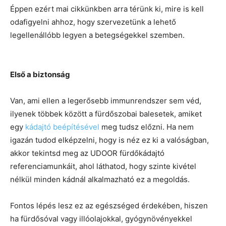
Éppen ezért mai cikkünkben arra térünk ki, mire is kell
odafigyelni ahhoz, hogy szervezetünk a lehető
legellenállóbb legyen a betegségekkel szemben.
Első a biztonság
Van, ami ellen a legerősebb immunrendszer sem véd,
ilyenek többek között a fürdőszobai balesetek, amiket
egy
kádajtó beépítésével
meg tudsz előzni. Ha nem
igazán tudod elképzelni, hogy is néz ez ki a valóságban,
akkor tekintsd meg az UDOOR fürdőkádajtó
referenciamunkáit, ahol láthatod, hogy szinte kivétel
nélkül minden kádnál alkalmazható ez a megoldás.
Fontos lépés lesz ez az egészséged érdekében, hiszen
ha fürdősóval vagy illóolajokkal, gyógynövényekkel