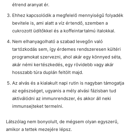
étrend aranyat ér.
Ehhez kapcsolódik a megfelelő mennyiségű folyadék
bevitele is, ami alatt a víz értendő, szemben a
cukrozott üdítőkkel és a koffeintartalmú italokkal.
Nem elhanyagolható a szabad levegőn való
tartózkodás sem, így érdemes rendszeresen kültéri
programokat szervezni, ahol akár egy könnyed séta,
akár némi kertészkedés, egy rövidebb vagy akár
hosszabb túra duplán feltölt majd.
Az alvás és a kialakult napi rutin is nagyban támogatja
az egészséget, ugyanis a mély alvási fázisban tud
aktiválódni az immunrendszer, és akkor áll neki
immunsejteket termelni.
Látszólag nem bonyolult, de mégsem olyan egyszerű,
amikor a tettek mezejére lépsz.