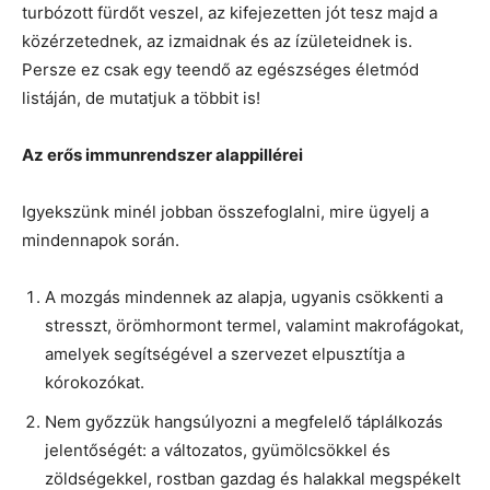
turbózott fürdőt veszel, az kifejezetten jót tesz majd a
közérzetednek, az izmaidnak és az ízületeidnek is.
Persze ez csak egy teendő az egészséges életmód
listáján, de mutatjuk a többit is!
Az erős immunrendszer alappillérei
Igyekszünk minél jobban összefoglalni, mire ügyelj a
mindennapok során.
A mozgás mindennek az alapja, ugyanis csökkenti a
stresszt, örömhormont termel, valamint makrofágokat,
amelyek segítségével a szervezet elpusztítja a
kórokozókat.
Nem győzzük hangsúlyozni a megfelelő táplálkozás
jelentőségét: a változatos, gyümölcsökkel és
zöldségekkel, rostban gazdag és halakkal megspékelt