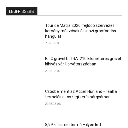
LEGFRISSEBB
Tour de Mátra 2026: fejlődő szervezés,
kemény mászások és igazi granfondós
hangulat
2026.08.08.
BILO.gravel ULTRA: 210 kilométeres gravel
kihívás vár Horvátországban
2026.08.07.
Csődbe ment az Accell Hunland – leáll a
termelés a tószegi kerékpárgyárban
2026.08.06.
8,99 kilós mestermű – ilyen lett