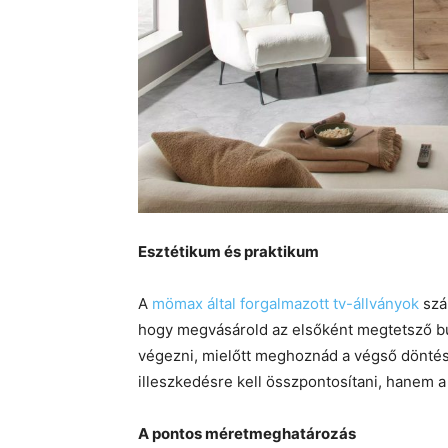
Esztétikum és praktikum
A
mömax által forgalmazott tv-állványok
szám
hogy megvásárold az elsőként megtetsző bú
végezni, mielőtt meghoznád a végső döntés
illeszkedésre kell összpontosítani, hanem a
A pontos méretmeghatározás