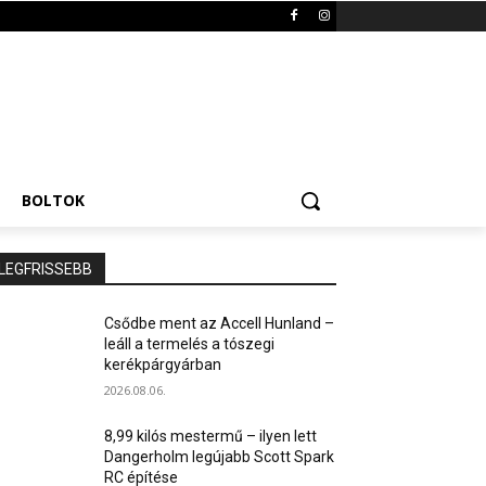
BOLTOK
LEGFRISSEBB
Csődbe ment az Accell Hunland –
leáll a termelés a tószegi
kerékpárgyárban
2026.08.06.
8,99 kilós mestermű – ilyen lett
Dangerholm legújabb Scott Spark
RC építése