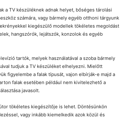
ak a TV készüléknek adnak helyet, bőséges tárolási
iaeszköz számára, vagy bármely egyéb otthoni tárgyunk
 szekrényekkel kiegészülő modellek tökéletes megoldást
belek, hangszórók, lejátszók, konzolok és egyéb
elevízió tartók, melyek használatával a szoba bármely
sával tudjuk a TV készüléket elhelyezni. Mielőtt
k figyelembe a falak típusát, vajon elbírják-e majd a
arton falak esetében például nem kivitelezhető a
álasztása javasolt.
útor tökéletes kiegészítője is lehet. Döntésünkön
ezéssel, vagy inkább kiemelkedik azok közül és