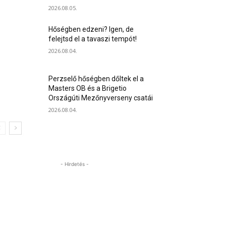
2026.08.05.
Hőségben edzeni? Igen, de
felejtsd el a tavaszi tempót!
2026.08.04.
Perzselő hőségben dőltek el a
Masters OB és a Brigetio
Országúti Mezőnyverseny csatái
2026.08.04.
- Hirdetés -