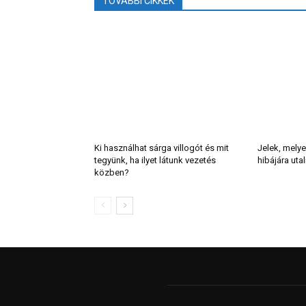
TOVÁBBI CIKKEK
Ki használhat sárga villogót és mit
Jelek, melye
tegyünk, ha ilyet látunk vezetés
hibájára uta
közben?