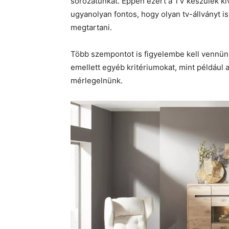
sorozatunkat. Éppen ezért a TV készülék kiv
ugyanolyan fontos, hogy olyan tv-állványt is
megtartani.
Több szempontot is figyelembe kell vennün
emellett egyéb kritériumokat, mint például a 
mérlegelnünk.