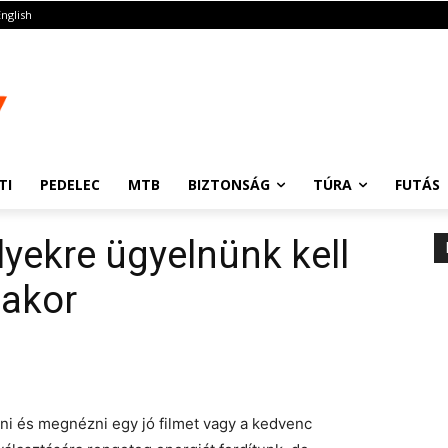
English
TI
PEDELEC
MTB
BIZTONSÁG
TÚRA
FUTÁS
yekre ügyelnünk kell
sakor
lni és megnézni egy jó filmet vagy a kedvenc