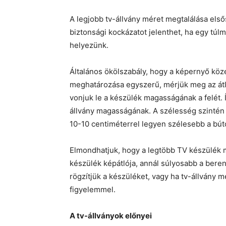
A legjobb tv-állvány méret megtalálása els
biztonsági kockázatot jelenthet, ha egy túl
helyezünk.
Általános ökölszabály, hogy a képernyő k
meghatározása egyszerű, mérjük meg az átla
vonjuk le a készülék magasságának a felét. 
állvány magasságának. A szélesség szintén 
10-10 centiméterrel legyen szélesebb a bút
Elmondhatjuk, hogy a legtöbb TV készülék m
készülék képátlója, annál súlyosabb a beren
rögzítjük a készüléket, vagy ha tv-állvány 
figyelemmel.
A tv-állványok előnyei