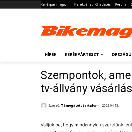
Kerékpár magazin
Kerékpár apróhirdetés
Fórum
HÍREK
KERÉKPÁRTESZT
ORSZÁGÚ
Szempontok, amel
tv-állvány vásárlá
Szerző:
Támogatott tartalom
2022.04.18.
Valljuk be, hogy mindannyian szeretünk leü