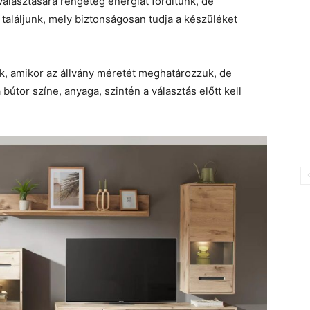
álasztására rengeteg energiát fordítunk, de
 találjunk, mely biztonságosan tudja a készüléket
k, amikor az állvány méretét meghatározzuk, de
bútor színe, anyaga, szintén a választás előtt kell