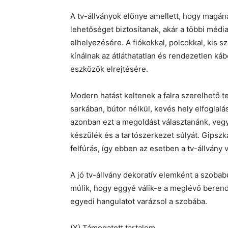
A tv-állványok előnye amellett, hogy magán
lehetőséget biztosítanak, akár a többi méd
elhelyezésére. A fiókokkal, polcokkal, kis
kínálnak az átláthatatlan és rendezetlen ká
eszközök elrejtésére.
Modern hatást keltenek a falra szerelhető t
sarkában, bútor nélkül, kevés hely elfoglalá
azonban ezt a megoldást választanánk, vegyü
készülék és a tartószerkezet súlyát. Gipszk
felfúrás, így ebben az esetben a tv-állvány v
A jó tv-állvány dekoratív elemként a szobab
múlik, hogy eggyé válik-e a meglévő berend
egyedi hangulatot varázsol a szobába.
(X) Támogatott tartalom