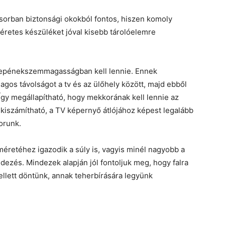
ősorban biztonsági okokból fontos, hiszen komoly
méretes készüléket jóval kisebb tárolóelemre
özepénekszemmagasságban kell lennie. Ennek
gos távolságot a tv és az ülőhely között, majd ebből
Így megállapítható, hogy mekkorának kell lennie az
kiszámítható, a TV képernyő átlójához képest legalább
orunk.
éretéhez igazodik a súly is, vagyis minél nagyobb a
dezés. Mindezek alapján jól fontoljuk meg, hogy falra
mellett döntünk, annak teherbírására legyünk