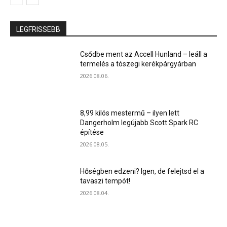
LEGFRISSEBB
Csődbe ment az Accell Hunland – leáll a
termelés a tószegi kerékpárgyárban
2026.08.06.
8,99 kilós mestermű – ilyen lett
Dangerholm legújabb Scott Spark RC
építése
2026.08.05.
Hőségben edzeni? Igen, de felejtsd el a
tavaszi tempót!
2026.08.04.