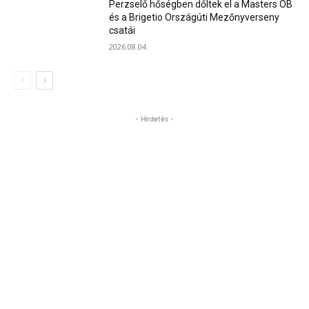
Perzselő hőségben dőltek el a Masters OB
és a Brigetio Országúti Mezőnyverseny
csatái
2026.08.04.
- Hirdetés -