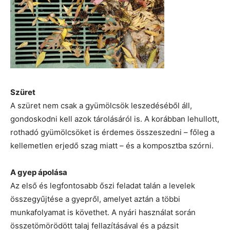
Szüret
A szüret nem csak a gyümölcsök leszedéséből áll,
gondoskodni kell azok tárolásáról is. A korábban lehullott,
rothadó gyümölcsöket is érdemes összeszedni – főleg a
kellemetlen erjedő szag miatt – és a komposztba szórni.
A gyep ápolása
Az első és legfontosabb őszi feladat talán a levelek
összegyűjtése a gyepről, amelyet aztán a többi
munkafolyamat is követhet. A nyári használat során
összetömörödött talaj fellazításával és a pázsit