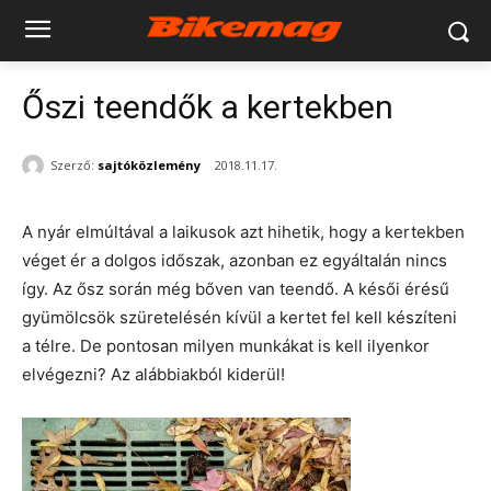
Őszi teendők a kertekben
Szerző:
sajtóközlemény
2018.11.17.
A nyár elmúltával a laikusok azt hihetik, hogy a kertekben
véget ér a dolgos időszak, azonban ez egyáltalán nincs
így. Az ősz során még bőven van teendő. A késői érésű
gyümölcsök szüretelésén kívül a kertet fel kell készíteni
a télre. De pontosan milyen munkákat is kell ilyenkor
elvégezni? Az alábbiakból kiderül!