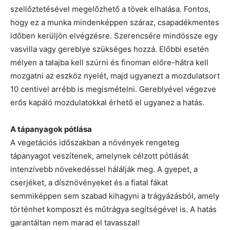
szellőztetésével megelőzhető a tövek elhalása. Fontos,
hogy ez a munka mindenképpen száraz, csapadékmentes
időben kerüljön elvégzésre. Szerencsére mindössze egy
vasvilla vagy gereblye szükséges hozzá. Előbbi esetén
mélyen a talajba kell szúrni és finoman előre-hátra kell
mozgatni az eszköz nyelét, majd ugyanezt a mozdulatsort
10 centivel arrébb is megismételni. Gereblyével végezve
erős kapáló mozdulatokkal érhető el ugyanez a hatás.
A tápanyagok pótlása
A vegetációs időszakban a növények rengeteg
tápanyagot veszítenek, amelynek célzott pótlását
intenzívebb növekedéssel hálálják meg. A gyepet, a
cserjéket, a dísznövényeket és a fiatal fákat
semmiképpen sem szabad kihagyni a trágyázásból, amely
történhet komposzt és műtrágya segítségével is. A hatás
garantáltan nem marad el tavasszal!