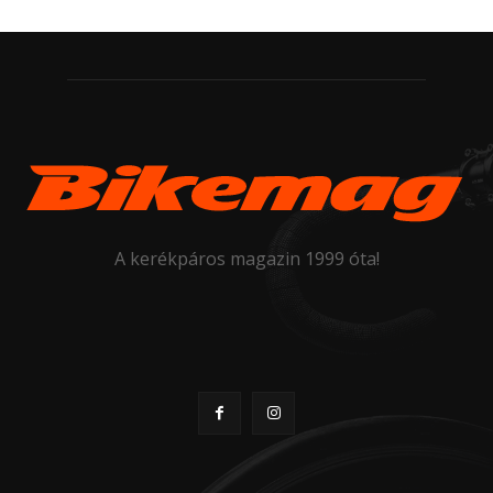
A kerékpáros magazin 1999 óta!