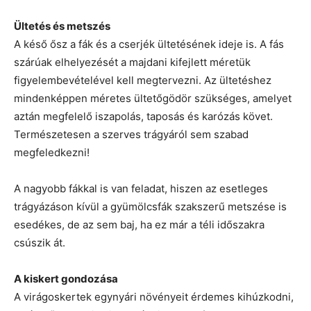
Ültetés és metszés
A késő ősz a fák és a cserjék ültetésének ideje is. A fás
szárúak elhelyezését a majdani kifejlett méretük
figyelembevételével kell megtervezni. Az ültetéshez
mindenképpen méretes ültetőgödör szükséges, amelyet
aztán megfelelő iszapolás, taposás és karózás követ.
Természetesen a szerves trágyáról sem szabad
megfeledkezni!
A nagyobb fákkal is van feladat, hiszen az esetleges
trágyázáson kívül a gyümölcsfák szakszerű metszése is
esedékes, de az sem baj, ha ez már a téli időszakra
csúszik át.
A kiskert gondozása
A virágoskertek egynyári növényeit érdemes kihúzkodni,