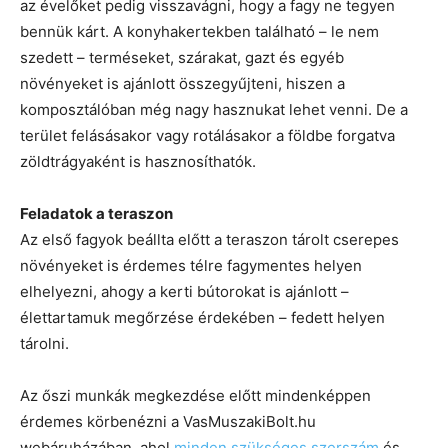
az évelőket pedig visszavágni, hogy a fagy ne tegyen
bennük kárt. A konyhakertekben található – le nem
szedett – terméseket, szárakat, gazt és egyéb
növényeket is ajánlott összegyűjteni, hiszen a
komposztálóban még nagy hasznukat lehet venni. De a
terület felásásakor vagy rotálásakor a földbe forgatva
zöldtrágyaként is hasznosíthatók.
Feladatok a teraszon
Az első fagyok beállta előtt a teraszon tárolt cserepes
növényeket is érdemes télre fagymentes helyen
elhelyezni, ahogy a kerti bútorokat is ajánlott –
élettartamuk megőrzése érdekében – fedett helyen
tárolni.
Az őszi munkák megkezdése előtt mindenképpen
érdemes körbenézni a VasMuszakiBolt.hu
webáruházában, ahol
minden szükséges szerszám
és