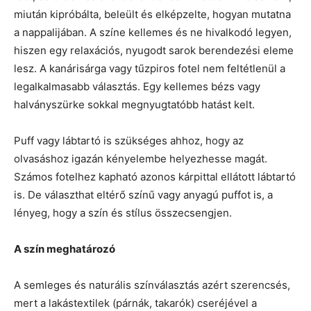
miután kipróbálta, beleült és elképzelte, hogyan mutatna
a nappalijában. A színe kellemes és ne hivalkodó legyen,
hiszen egy relaxációs, nyugodt sarok berendezési eleme
lesz. A kanárisárga vagy tűzpiros fotel nem feltétlenül a
legalkalmasabb választás. Egy kellemes bézs vagy
halványszürke sokkal megnyugtatóbb hatást kelt.
Puff vagy lábtartó is szükséges ahhoz, hogy az
olvasáshoz igazán kényelembe helyezhesse magát.
Számos fotelhez kapható azonos kárpittal ellátott lábtartó
is. De választhat eltérő színű vagy anyagú puffot is, a
lényeg, hogy a szín és stílus összecsengjen.
A szín meghatározó
A semleges és naturális színválasztás azért szerencsés,
mert a lakástextilek (párnák, takarók) cseréjével a