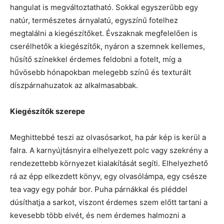
hangulat is megváltoztatható. Sokkal egyszerűbb egy
natúr, természetes árnyalatú, egyszínű fotelhez
megtalálni a kiegészítőket. Évszaknak megfelelően is
cserélhetők a kiegészítők, nyáron a szemnek kellemes,
hűsítő színekkel érdemes feldobni a fotelt, míg a
hűvösebb hónapokban melegebb színű és texturált
díszpárnahuzatok az alkalmasabbak.
Kiegészítők szerepe
Meghittebbé teszi az olvasósarkot, ha pár kép is kerül a
falra. A karnyújtásnyira elhelyezett polc vagy szekrény a
rendezettebb környezet kialakítását segíti. Elhelyezhető
rá az épp elkezdett könyv, egy olvasólámpa, egy csésze
tea vagy egy pohár bor. Puha párnákkal és pléddel
dúsíthatja a sarkot, viszont érdemes szem előtt tartani a
kevesebb több elvét, és nem érdemes halmozni a