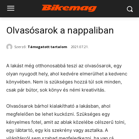
Olvasósarok a nappaliban
Szerző:
Támogatott tartalom
2021.07.21.
A lakást még otthonosabbá teszi az olvasósarok, egy
olyan nyugodt hely, ahol kedvére elmerülhet a kedvenc
könyvében. Nem is szükséges hozzá túl sok minden,
csak pár bútor, sok könyv és némi kreativitás.
Olvasósarok bárhol kialakítható a lakásban, ahol
megfelelően be lehet kuckózni. Szükséges egy
kényelmes fotel, amit az ablak közelébe célszerű tolni,
egy lábtartó, egy kis szekrény vagy asztalka. A
világításról sem szabad megfeledkezni, ha van rá