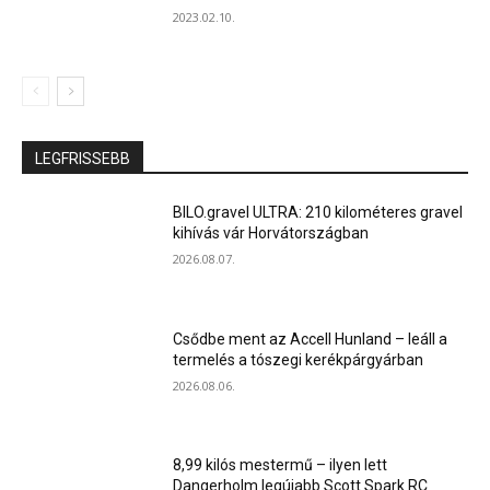
2023.02.10.
LEGFRISSEBB
BILO.gravel ULTRA: 210 kilométeres gravel
kihívás vár Horvátországban
2026.08.07.
Csődbe ment az Accell Hunland – leáll a
termelés a tószegi kerékpárgyárban
2026.08.06.
8,99 kilós mestermű – ilyen lett
Dangerholm legújabb Scott Spark RC