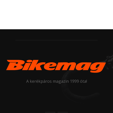
A kerékpáros magazin 1999 óta!