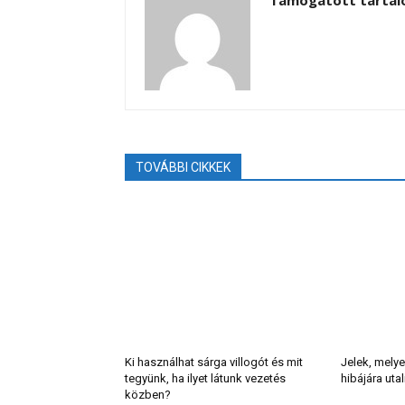
Támogatott tarta
TOVÁBBI CIKKEK
Ki használhat sárga villogót és mit
Jelek, melye
tegyünk, ha ilyet látunk vezetés
hibájára uta
közben?