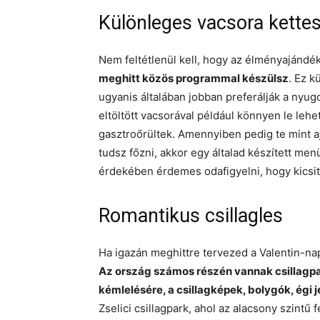
Különleges vacsora kette
Nem feltétlenül kell, hogy az élményajándé
meghitt közös programmal készülsz
. Ez k
ugyanis általában jobban preferálják a nyu
eltöltött vacsorával például könnyen le lehe
gasztroőrültek. Amennyiben pedig te mint
tudsz főzni, akkor egy általad készített me
érdekében érdemes odafigyelni, hogy kicsit 
Romantikus csillagles
Ha igazán meghittre tervezed a Valentin-nap
Az ország számos részén vannak csillagpa
kémlelésére, a csillagképek, bolygók, égi
Zselici csillagpark, ahol az alacsony szintű