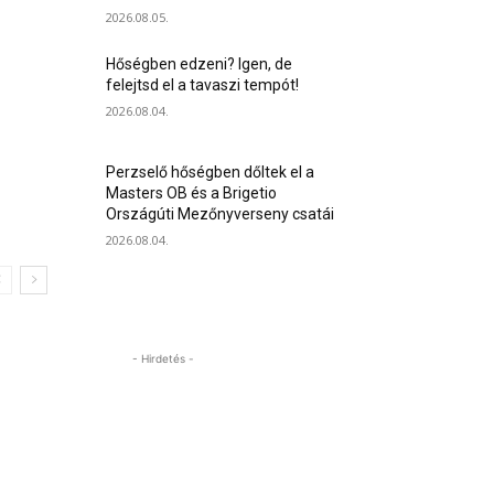
2026.08.05.
Hőségben edzeni? Igen, de
felejtsd el a tavaszi tempót!
2026.08.04.
Perzselő hőségben dőltek el a
Masters OB és a Brigetio
Országúti Mezőnyverseny csatái
2026.08.04.
- Hirdetés -