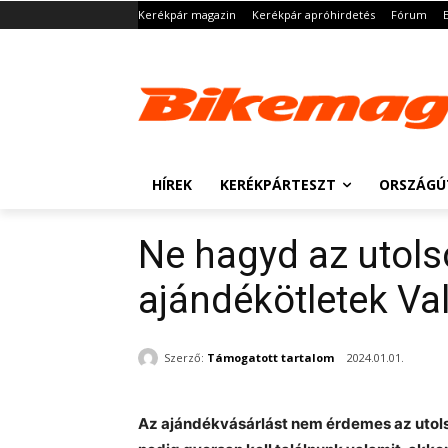
Kerékpár magazin
Kerékpár apróhirdetés
Fórum
HÍREK
KERÉKPÁRTESZT
ORSZÁGÚ
Ne hagyd az utolsó
ajándékötletek Va
Szerző:
Támogatott tartalom
2024.01.01.
Az ajándékvásárlást nem érdemes az utolsó