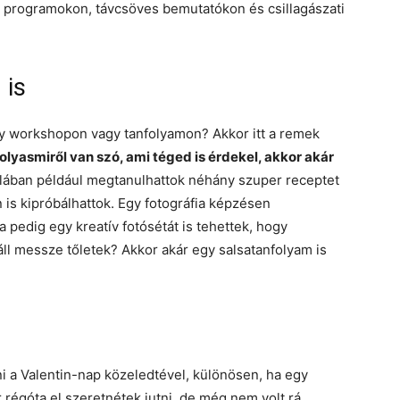
t programokon, távcsöves bemutatókon és csillagászati
 is
gy workshopon vagy tanfolyamon? Akkor itt a remek
olyasmiről van szó, ami téged is érdekel, akkor akár
lában például megtanulhattok néhány szuper receptet
n is kipróbálhattok. Egy fotográfia képzésen
ána pedig egy kreatív fotósétát is tehettek, hogy
 áll messze tőletek? Akkor akár egy salsatanfolyam is
i a Valentin-nap közeledtével, különösen, ha egy
r régóta el szeretnétek jutni, de még nem volt rá