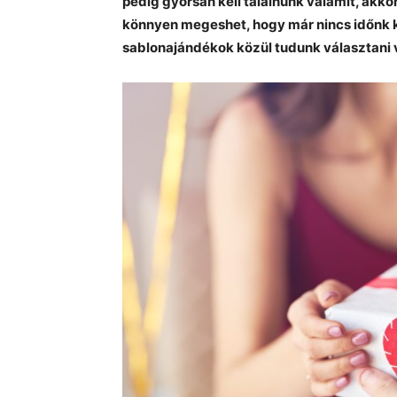
pedig gyorsan kell találnunk valamit, akk
könnyen megeshet, hogy már nincs időnk ki
sablonajándékok közül tudunk választani 