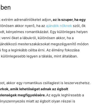
sben
k extrém adrenalinlöketet adjon
, az is szuper, ha egy
ülönösen akkor nyerő, ha az
ajándék nőknek
szól, ők
godt, kényelmes romantikázást. Egy különleges helyen
t venni őket a lábukról, különösen akkor, ha a
 ajándékozó mesterszakácsokat megszégyenítő módon
nü fog a leginkább célba érni. Az élmény fokozása
különlegesebb legyen a tálalás, mint általában.
ot, akkor egy romantikus csillaglest is leszervezhetsz.
rkok, amik lehetőséget adnak az égbolt
 jelenségek megfigyelésére.
Az egyik leghíresebb a
 fényszennyezés miatt az égbolt olyan részei is