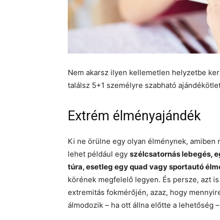
Nem akarsz ilyen kellemetlen helyzetbe ker
találsz 5+1 személyre szabható ajándékötlet
Extrém élményajándék
Ki ne örülne egy olyan élménynek, amiben m
lehet például egy
szélcsatornás lebegés, e
túra, esetleg egy quad vagy sportautó él
körének megfelelő legyen. És persze, azt is
extremitás fokmérőjén, azaz, hogy mennyire
álmodozik – ha ott állna előtte a lehetőség 