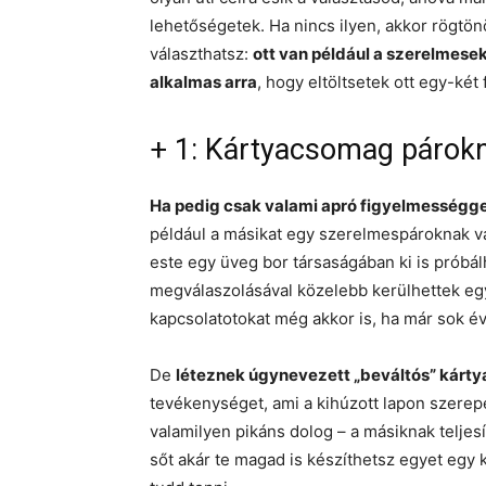
lehetőségetek. Ha nincs ilyen, akkor rögtön
választhatsz:
ott van például a szerelmesek
alkalmas arra
, hogy eltöltsetek ott egy-két
+ 1: Kártyacsomag párok
Ha pedig csak valami apró figyelmességgel 
például a másikat egy szerelmespároknak v
este egy üveg bor társaságában ki is próbá
megválaszolásával közelebb kerülhettek egy
kapcsolatotokat még akkor is, ha már sok é
De
léteznek úgynevezett „beváltós” kártya
tevékenységet, ami a kihúzott lapon szerep
valamilyen pikáns dolog – a másiknak teljes
sőt akár te magad is készíthetsz egyet egy