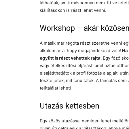
láthatóak, amik máshonnan nem. Itt vezetet
kiállításokon is részt lehet venni.
Workshop – akár közösen
A másik már régóta részt szeretne venni e
alkalom arra, hogy megajándékozd vele!
Ha 
együtt is részt vehettek rajta.
Egy főzőisko
vagy ételkészítési eljárást, amit aztán ottho
elsajátíthatjátok a profi fotózás alapjait, ut
teszteljétek, mit tanultatok. A táncolás sem
telitalálat lehet!
Utazás kettesben
Egy közös utazással nemigen lehet mellélőn
olyan úti célra esik a választásod, ahova má