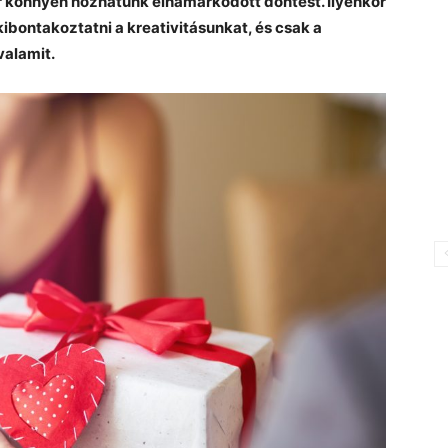
or könnyen hozhatunk elhamarkodott döntést. Ilyenkor
bontakoztatni a kreativitásunkat, és csak a
valamit.