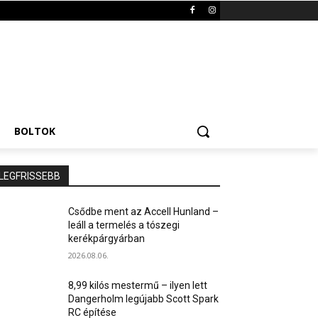
BOLTOK
LEGFRISSEBB
Csődbe ment az Accell Hunland –
leáll a termelés a tószegi
kerékpárgyárban
2026.08.06.
8,99 kilós mestermű – ilyen lett
Dangerholm legújabb Scott Spark
RC építése