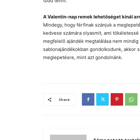
tudd tenni.
A Valentin-nap remek lehetőséget kínál arr
Mindegy, hogy férfinak szánjuk a meglepetés
kedvese számára olyasmit, ami tökéletessé 
megfelelő ajándék megtalálása nem mindig 
sablonajándékokban gondolkodunk, akkor so
meglepetésre, mint azt gondolnánk.
Share