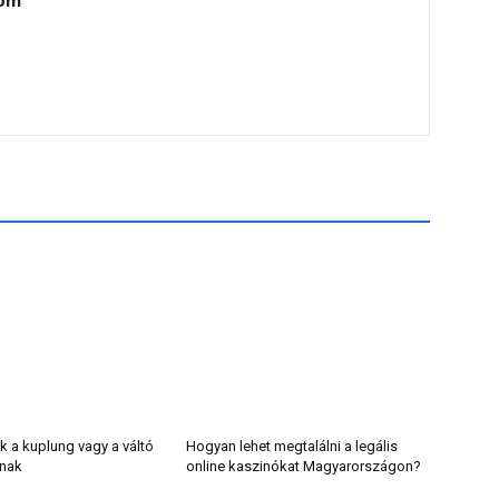
lom
k a kuplung vagy a váltó
Hogyan lehet megtalálni a legális
lnak
online kaszinókat Magyarországon?