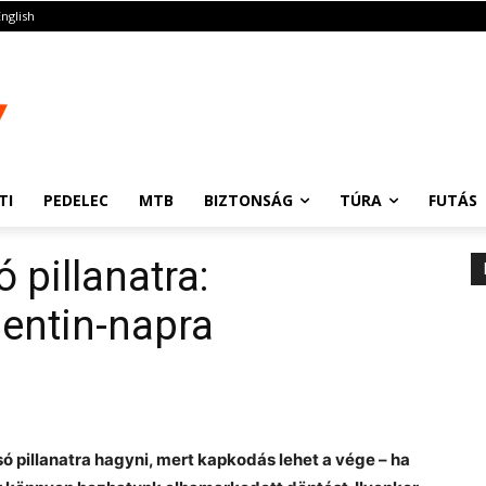
English
TI
PEDELEC
MTB
BIZTONSÁG
TÚRA
FUTÁS
 pillanatra:
lentin-napra
 pillanatra hagyni, mert kapkodás lehet a vége – ha