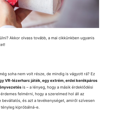
ülni? Akkor olvass tovább, a mai cikkünkben ugyanis
et!
ég soha nem volt része, de mindig is vágyott rá? Ez
gy VR-lézerharc játék, egy extrém, erdei kerékpáros
ményvezetés
is – a lényeg, hogy a másik érdeklődési
 érdemes felmérni, hogy a szerelmed hol áll az
 bevállalós, és azt a tevékenységet, amiről szívesen
– tényleg kipróbálná-e.