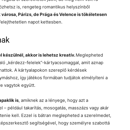
özhetsz is, rengeteg romantikus helyszínből
 városa, Párizs, de Prága és Velence is tökéletesen
 felejthetetlen napot kettesben.
nak
készülnél, akkor is lehetsz kreatív.
Meglepheted
aló „kérdezz-felelek”-kártyacsomaggal, amit aznap
lhattok. A kártyalapokon szereplő kérdések
máshoz, így játékos formában tudjátok elmélyíteni a
ve vagytok együtt.
paklik is
, amiknek az a lényege, hogy azt a
el – például takarítás, mosogatás, masszázs vagy akár
ítenie kell. Ezzel is bátran meglepheted a szerelmedet,
 képszerkesztő segítségével, hogy személyre szabottá